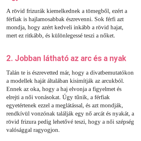
A rövid frizurák kiemelkednek a tömegből, ezért a
férfiak is hajlamosabbak észrevenni. Sok férfi azt
mondja, hogy azért kedveli inkább a rövid hajat,
mert ez ritkább, és különlegessé teszi a nőket.
2. Jobban látható az arc és a nyak
Talán te is észrevetted már, hogy a divatbemutatókon
a modellek haját általában kisimítják az arcukból.
Ennek az oka, hogy a haj elvonja a figyelmet és
elrejti a női vonásokat. Úgy tűnik, a férfiak
egyetértenek ezzel a meglátással, és azt mondják,
rendkívül vonzónak találják egy nő arcát és nyakát, a
rövid frizura pedig lehetővé teszi, hogy a női szépség
valósággal ragyogjon.