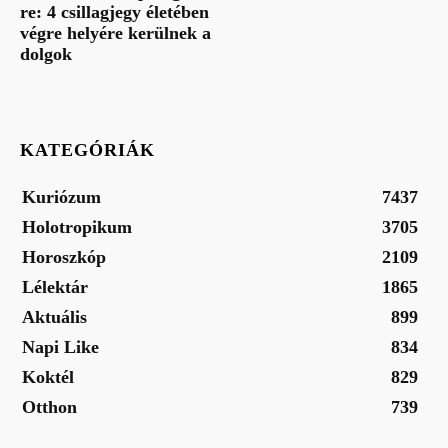
re: 4 csillagjegy életében
végre helyére kerülnek a
dolgok
KATEGÓRIÁK
Kuriózum
7437
Holotropikum
3705
Horoszkóp
2109
Lélektár
1865
Aktuális
899
Napi Like
834
Koktél
829
Otthon
739