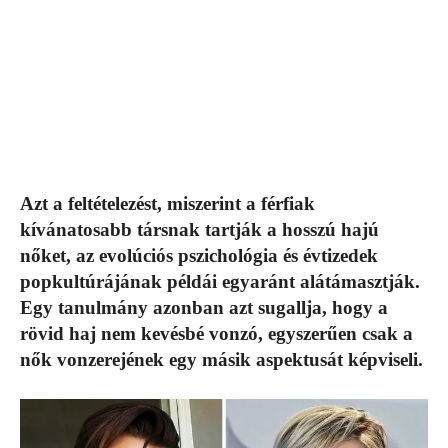
Azt a feltételezést, miszerint a férfiak
kívánatosabb társnak tartják a hosszú hajú
nőket, az evolúciós pszichológia és évtizedek
popkultúrájának példái egyaránt alátámasztják.
Egy tanulmány azonban azt sugallja, hogy a
rövid haj nem kevésbé vonzó, egyszerűen csak a
nők vonzerejének egy másik aspektusát képviseli.