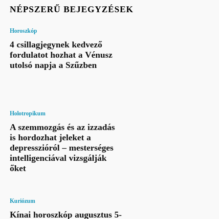
NÉPSZERŰ BEJEGYZÉSEK
Horoszkóp
4 csillagjegynek kedvező
fordulatot hozhat a Vénusz
utolsó napja a Szűzben
Holotropikum
A szemmozgás és az izzadás
is hordozhat jeleket a
depresszióról – mesterséges
intelligenciával vizsgálják
őket
Kuriózum
Kínai horoszkóp augusztus 5-