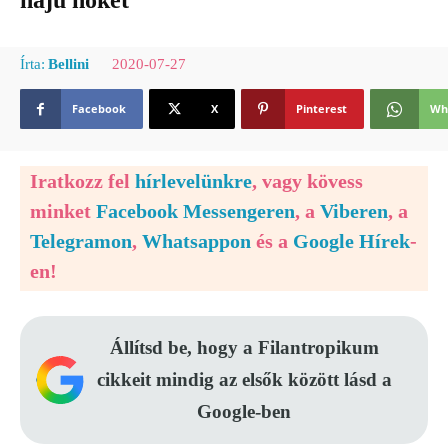
hajú nőket
2020-07-27
Írta:
Bellini
Facebook
X
Pinterest
Wh
Iratkozz fel
hírlevelünkre
, vagy kövess
minket
Facebook Messengeren
, a
Viberen
, a
Telegramon
,
Whatsappon
és a
Google Hírek
-
en!
Állítsd be, hogy a Filantropikum
cikkeit mindig az elsők között lásd a
Google-ben