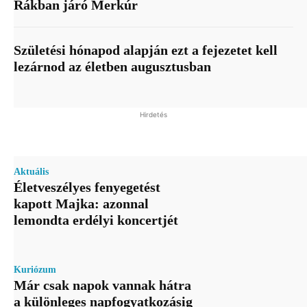
Rákban járó Merkúr
Születési hónapod alapján ezt a fejezetet kell
lezárnod az életben augusztusban
Hirdetés
Aktuális
Életveszélyes fenyegetést
kapott Majka: azonnal
lemondta erdélyi koncertjét
Kuriózum
Már csak napok vannak hátra
a különleges napfogyatkozásig