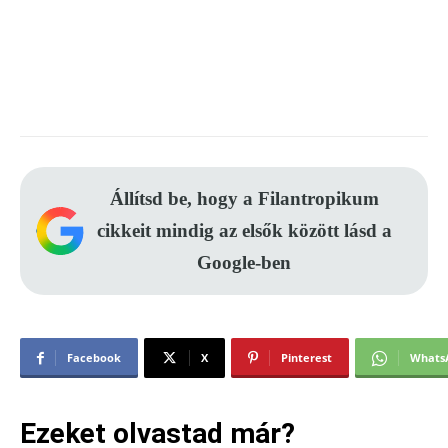
Állítsd be, hogy a Filantropikum
cikkeit mindig az elsők között lásd a
Google-ben
Facebook
X
Pinterest
Whats
Ezeket olvastad már?