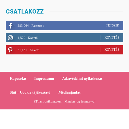
CSATLAKOZZ
TETSZIK
283,064
Rajongók
KÖVETÉS
1,570
Követő
KÖVETÉS
21,681
Követő
Kapcsolat
Impresszum
Adatvédelmi nyilatkozat
Süti – Cookie tájékoztató
Médiaajánlat
©Filantropikum.com - Minden jog fenntartva!