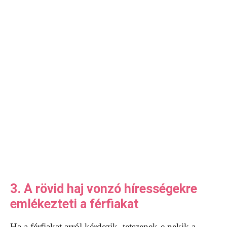
3. A rövid haj vonzó hírességekre
emlékezteti a férfiakat
Ha a férfiakat arról kérdezik, tetszenek-e nekik a