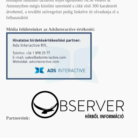
honlapon található tartalom teljes egészében NEM vehető át.
Amennyiben mégis közölni szeretnéd a cikk első 300 karakterét
átveheted, a további szövegrészt pedig linkelve itt olvashatja el a
felhasználód.
Média felületeinket az AdsInteractive értékesíti:
Partnereink: