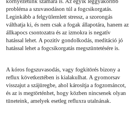
környezetünk számára is. Az egyik leggyakoribb
probléma a szuvasodáson túl a fogcsikorgatás.
Leginkább a felgyülemlett stressz, a szorongás
válthatja ki, és nem csak a fogak állapotára, hanem az
állkapocs csontozatra és az izmokra is negatív
hatással lehet. A pozitív gondolkodás, meditáció jó
hatással lehet a fogcsikorgatás megszüntetésére is.
A kóros fogszuvasodás, vagy fogkitörés bizony a
reflux következtében is kialakulhat. A gyomorsav
visszajut a szájüregbe, ahol károsítja a fogzománcot,
és az is megtörténhet, hogy közben nincsenek olyan
tüneteink, amelyek esetleg refluxra utalnának.