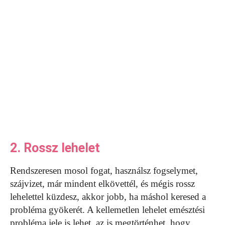
2. Rossz lehelet
Rendszeresen mosol fogat, használsz fogselymet,
szájvizet, már mindent elkövettél, és mégis rossz
lehelettel küzdesz, akkor jobb, ha máshol keresed a
probléma gyökerét. A kellemetlen lehelet emésztési
probléma jele is lehet, az is megtörténhet, hogy