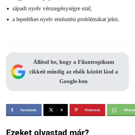
sápadt nyelv vérszegénységre utal;
a lepedékes nyelv emésztési problémákat jelez.
Állítsd be, hogy a Filantropikum
cikkeit mindig az elsők között lásd a
Google-ben
Facebook
X
Pinterest
Whats
Ezeket olvastad már?