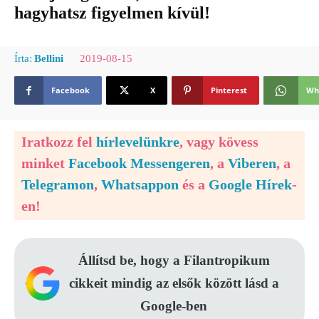
hagyhatsz figyelmen kívül!
2019-08-15
Írta:
Bellini
Facebook
X
Pinterest
Wh
Iratkozz fel
hírlevelünkre
, vagy kövess
minket
Facebook Messengeren
, a
Viberen
, a
Telegramon
,
Whatsappon
és a
Google Hírek
-
en!
Állítsd be, hogy a Filantropikum
cikkeit mindig az elsők között lásd a
Google-ben