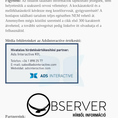
Figyelem!
Az oldalon található információk tájékoztató jellegűek, nem
helyettesítik a szakszerű orvosi véleményt. A kockázatokról és a
mellékhatásokról kérdezze meg kezelőorvosát, gyógyszerészét! A
honlapon található tartalom teljes egészében NEM vehető át.
Amennyiben mégis közölni szeretnéd a cikk első 300 karakterét
átveheted, a további szövegrészt pedig linkelve itt olvashatja el a
felhasználód.
Média felületeinket az AdsInteractive értékesíti:
Partnereink: