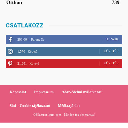
Otthon
739
CSATLAKOZZ
TETSZIK
283,064
Rajongók
KÖVETÉS
1,570
Követő
KÖVETÉS
21,681
Követő
Kapcsolat
Impresszum
Adatvédelmi nyilatkozat
Süti – Cookie tájékoztató
Médiaajánlat
©Filantropikum.com - Minden jog fenntartva!