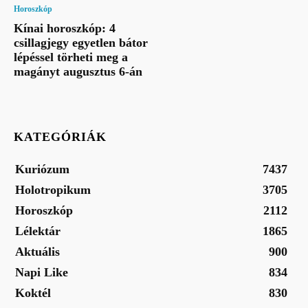
Horoszkóp
Kínai horoszkóp: 4
csillagjegy egyetlen bátor
lépéssel törheti meg a
magányt augusztus 6-án
KATEGÓRIÁK
Kuriózum
7437
Holotropikum
3705
Horoszkóp
2112
Lélektár
1865
Aktuális
900
Napi Like
834
Koktél
830