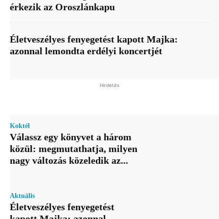
érkezik az Oroszlánkapu
Életveszélyes fenyegetést kapott Majka:
azonnal lemondta erdélyi koncertjét
Hirdetés
Koktél
Válassz egy könyvet a három
közül: megmutathatja, milyen
nagy változás közeledik az...
Aktuális
Életveszélyes fenyegetést
kapott Majka: azonnal