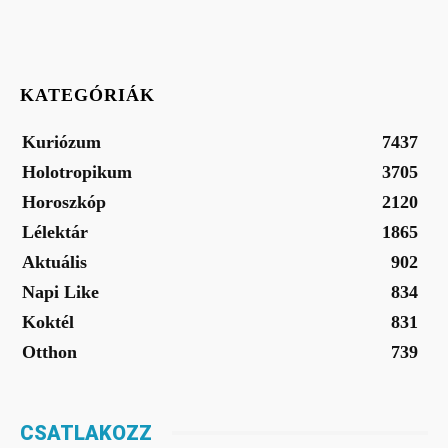
KATEGÓRIÁK
Kuriózum
7437
Holotropikum
3705
Horoszkóp
2120
Lélektár
1865
Aktuális
902
Napi Like
834
Koktél
831
Otthon
739
CSATLAKOZZ