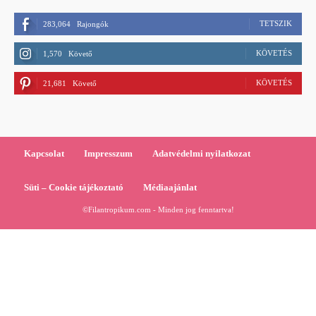
TETSZIK
283,064
Rajongók
KÖVETÉS
1,570
Követő
KÖVETÉS
21,681
Követő
Kapcsolat
Impresszum
Adatvédelmi nyilatkozat
Süti – Cookie tájékoztató
Médiaajánlat
©Filantropikum.com - Minden jog fenntartva!