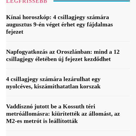
LEGFRISSEBB
Kínai horoszkóp: 4 csillagjegy számára
augusztus 9-én véget érhet egy fájdalmas
fejezet
Napfogyatkozás az Oroszlánban: mind a 12
csillagjegy életében új fejezet kezdődhet
4 csillagjegy számára lezárulhat egy
nyolcéves, kiszámíthatatlan korszak
Vaddisznó jutott be a Kossuth téri
metróállomásra: kiürítették az állomást, az
M2-es metrót is leállították