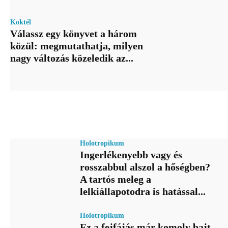
Koktél
Válassz egy könyvet a három
közül: megmutathatja, milyen
nagy változás közeledik az...
Holotropikum
Ingerlékenyebb vagy és
rosszabbul alszol a hőségben?
A tartós meleg a
lelkiállapotodra is hatással...
Holotropikum
Ez a fejfájás már komoly bajt