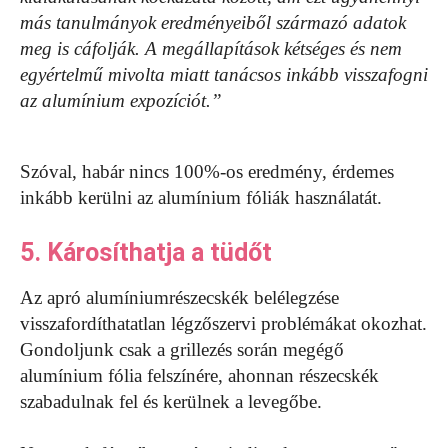
más tanulmányok eredményeiből származó adatok
meg is cáfolják. A megállapítások kétséges és nem
egyértelmű mivolta miatt tanácsos inkább visszafogni
az alumínium expozíciót.”
Szóval, habár nincs 100%-os eredmény, érdemes
inkább kerülni az alumínium fóliák használatát.
5. Károsíthatja a tüdőt
Az apró alumíniumrészecskék belélegzése
visszafordíthatatlan légzőszervi problémákat okozhat.
Gondoljunk csak a grillezés során megégő
alumínium fólia felszínére, ahonnan részecskék
szabadulnak fel és kerülnek a levegőbe.