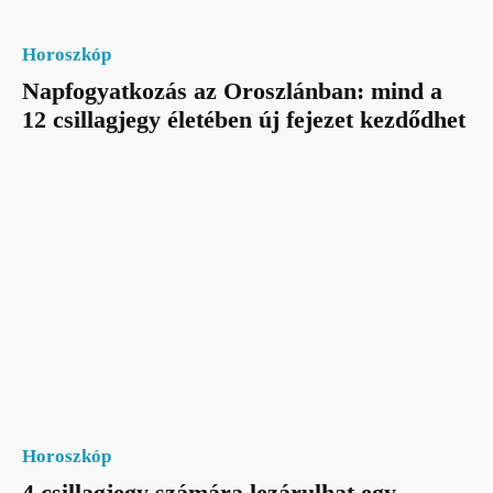
Horoszkóp
Napfogyatkozás az Oroszlánban: mind a
12 csillagjegy életében új fejezet kezdődhet
Horoszkóp
4 csillagjegy számára lezárulhat egy