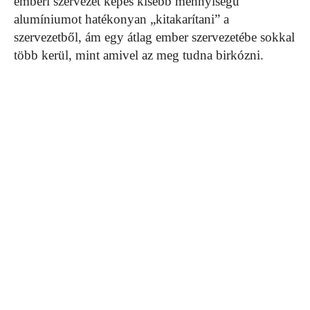
emberi szervezet képes kisebb mennyiségű
alumíniumot hatékonyan „kitakarítani” a
szervezetből, ám egy átlag ember szervezetébe sokkal
több kerül, mint amivel az meg tudna birkózni.