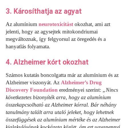
3. Károsíthatja az agyat
Az alumínium
neurotoxicitást
okozhat, ami azt
jelenti, hogy az agysejtek mitokondriumai
megváltoznak, így felgyorsul az öregedés és a
hanyatlás folyamata.
4. Alzheimer kórt okozhat
Számos kutatás boncolgatta már az alumínium és az
Alzheimer viszonyát. Az
Alzheimer’s Drug
Discovery Foundation
eredményei szerint:
„Nincs
következetes bizonyíték arra, hogy az alumínium
összekapcsolható az Alzheimer kórral. Bár néhány
tanulmány talált arra utaló jeleket, hogy lehetnek
összefüggések az alumínium mértéke és az Alzheimer
kialakulásának kockázata között, ám ezt ugyanennyi