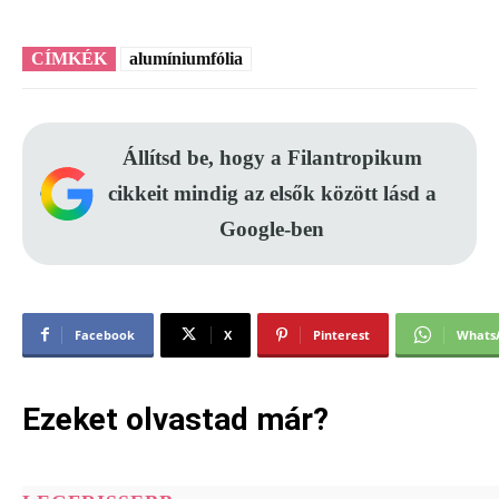
CÍMKÉK
alumíniumfólia
Állítsd be, hogy a Filantropikum
cikkeit mindig az elsők között lásd a
Google-ben
Facebook
X
Pinterest
Whats
Ezeket olvastad már?