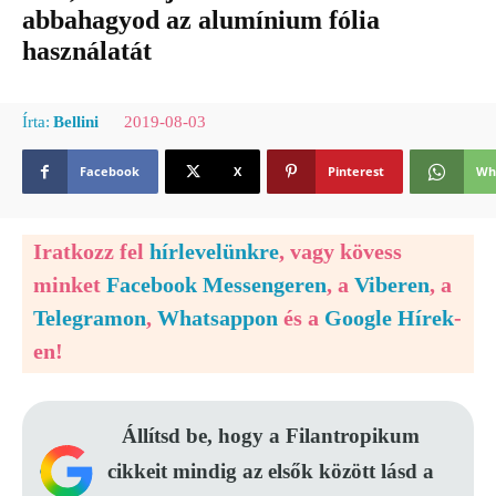
abbahagyod az alumínium fólia
használatát
2019-08-03
Írta:
Bellini
Facebook
X
Pinterest
Wh
Iratkozz fel
hírlevelünkre
, vagy kövess
minket
Facebook Messengeren
, a
Viberen
, a
Telegramon
,
Whatsappon
és a
Google Hírek
-
en!
Állítsd be, hogy a Filantropikum
cikkeit mindig az elsők között lásd a