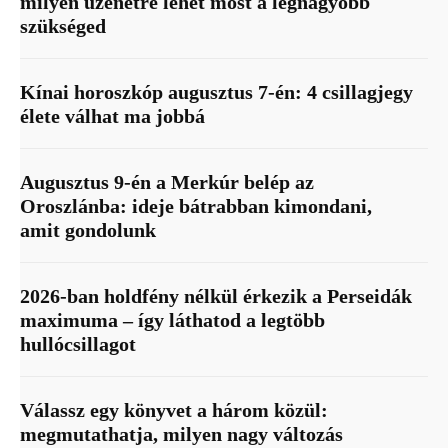
milyen üzenetre lehet most a legnagyobb
szükséged
Kínai horoszkóp augusztus 7-én: 4 csillagjegy
élete válhat ma jobbá
Augusztus 9-én a Merkúr belép az
Oroszlánba: ideje bátrabban kimondani,
amit gondolunk
2026-ban holdfény nélkül érkezik a Perseidák
maximuma – így láthatod a legtöbb
hullócsillagot
Válassz egy könyvet a három közül:
megmutathatja, milyen nagy változás