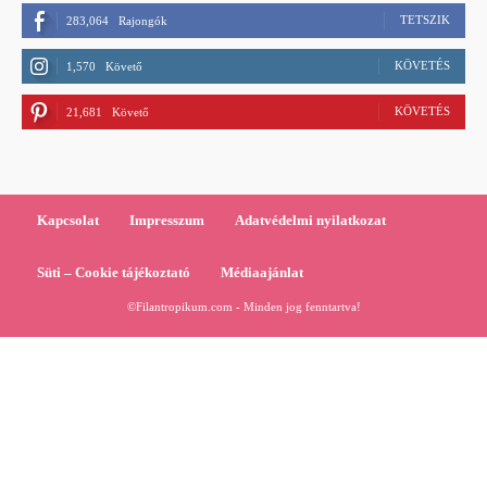
TETSZIK
283,064
Rajongók
KÖVETÉS
1,570
Követő
KÖVETÉS
21,681
Követő
Kapcsolat
Impresszum
Adatvédelmi nyilatkozat
Süti – Cookie tájékoztató
Médiaajánlat
©Filantropikum.com - Minden jog fenntartva!