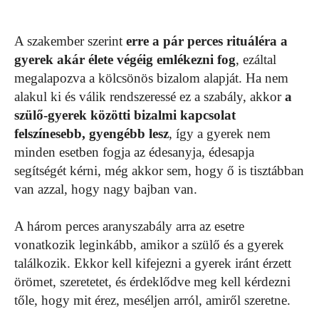
A szakember szerint
erre a pár perces rituáléra a
gyerek akár élete végéig emlékezni fog
, ezáltal
megalapozva a kölcsönös bizalom alapját. Ha nem
alakul ki és válik rendszeressé ez a szabály, akkor
a
szülő-gyerek közötti bizalmi kapcsolat
felszínesebb, gyengébb lesz
, így a gyerek nem
minden esetben fogja az édesanyja, édesapja
segítségét kérni, még akkor sem, hogy ő is tisztábban
van azzal, hogy nagy bajban van.
A három perces aranyszabály arra az esetre
vonatkozik leginkább, amikor a szülő és a gyerek
találkozik. Ekkor kell kifejezni a gyerek iránt érzett
örömet, szeretetet, és érdeklődve meg kell kérdezni
tőle, hogy mit érez, meséljen arról, amiről szeretne.