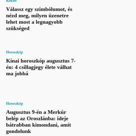
Koktél
Válassz egy szimbólumot, és
nézd meg, milyen üzenetre
lehet most a legnagyobb
szükséged
Horoszkóp
Kínai horoszkóp augusztus 7-
én: 4 csillagjegy élete válhat
ma jobbá
Horoszkóp
Augusztus 9-én a Merkúr
belép az Oroszlánba: ideje
bátrabban kimondani, amit
gondolunk