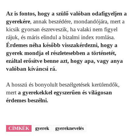
Az is fontos, hogy a szülő valóban odafigyeljen a
gyerekére
, annak beszédére, mondandójára, mert a
kicsik gyorsan észreveszik, ha valaki nem figyel
rájuk, és máris elindul a bizalmi index romlása.
Érdemes néha később visszakérdezni, hogy a
gyerek mondja el részletesebben a történetét,
ezáltal erősítve benne azt, hogy apa, vagy anya
valóban kíváncsi rá.
A hosszú és bonyolult beszélgetések kerülendők,
mert
a gyerekekkel egyszerűen és világosan
érdemes beszélni.
CÍMKÉK
gyerek
gyereknevelés