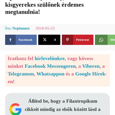
kisgyerekes szülőnek érdemes
megtanulnia!
2018-05-23
Írta:
Neptunusz
Facebook
X
Pinterest
Wh
Iratkozz fel
hírlevelünkre
, vagy kövess
minket
Facebook Messengeren
, a
Viberen
, a
Telegramon
,
Whatsappon
és a
Google Hírek
-
en!
Állítsd be, hogy a Filantropikum
cikkeit mindig az elsők között lásd a