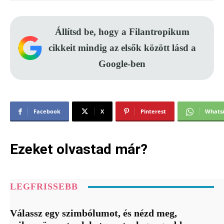
Állítsd be, hogy a Filantropikum
cikkeit mindig az elsők között lásd a
Google-ben
Facebook
X
Pinterest
Whats
Ezeket olvastad már?
LEGFRISSEBB
Válassz egy szimbólumot, és nézd meg,