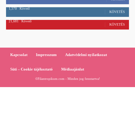
1,570
Követő
KÖVETÉS
21,681
Követő
KÖVETÉS
Kapcsolat
Impresszum
Adatvédelmi nyilatkozat
Süti – Cookie tájékoztató
Médiaajánlat
©Filantropikum.com - Minden jog fenntartva!