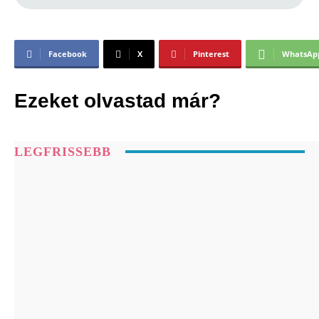
Facebook
X
Pinterest
WhatsAp
Ezeket olvastad már?
LEGFRISSEBB
Oroszlán-kapu 2026: augusztus 8-án tetőzik
az év egyik legerősebb spirituális időszaka
Augusztus 8-tól megváltozhat az életük: az
Oroszlán-kapu 4 csillagjegy számára
nyithatja meg a bőség időszakát
Válassz egy szimbólumot, és nézd meg,