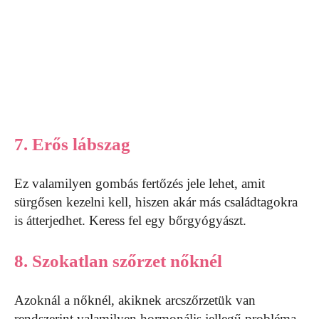
7. Erős lábszag
Ez valamilyen gombás fertőzés jele lehet, amit
sürgősen kezelni kell, hiszen akár más családtagokra
is átterjedhet. Keress fel egy bőrgyógyászt.
8. Szokatlan szőrzet nőknél
Azoknál a nőknél, akiknek arcszőrzetük van
rendszerint valamilyen hormonális jellegű probléma