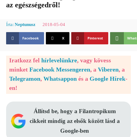
az egészségedről!
2018-05-04
Írta:
Neptunusz
Facebook
X
Pinterest
What
Iratkozz fel
hírlevelünkre
, vagy kövess
minket
Facebook Messengeren
, a
Viberen
, a
Telegramon
,
Whatsappon
és a
Google Hírek
-
en!
Állítsd be, hogy a Filantropikum
cikkeit mindig az elsők között lásd a
Google-ben