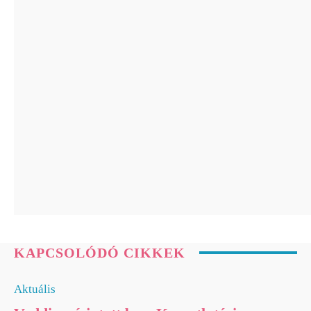
hőségben? A tartós meleg a lelkiállapotodra
is hatással...
Holotropikum
Ez a fejfájás már komoly bajt jelezhet: az
orvosok szerint ezekre a tünetekre figyelni...
Holotropikum
Klinikai vizsgálat bizonyítja: a Reiki segíthet
az intenzív osztályon fekvő betegeknek
KAPCSOLÓDÓ CIKKEK
Aktuális