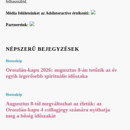
felhasználód.
Média felületeinket az AdsInteractive értékesíti:
Partnereink:
NÉPSZERŰ BEJEGYZÉSEK
Horoszkóp
Oroszlán-kapu 2026: augusztus 8-án tetőzik az év
egyik legerősebb spirituális időszaka
Horoszkóp
Augusztus 8-tól megváltozhat az életük: az
Oroszlán-kapu 4 csillagjegy számára nyithatja
meg a bőség időszakát