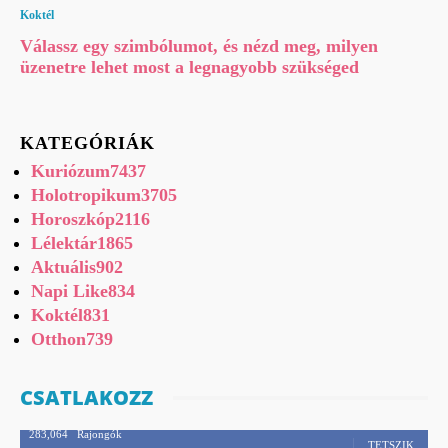
Koktél
Válassz egy szimbólumot, és nézd meg, milyen
üzenetre lehet most a legnagyobb szükséged
KATEGÓRIÁK
Kuriózum
7437
Holotropikum
3705
Horoszkóp
2116
Lélektár
1865
Aktuális
902
Napi Like
834
Koktél
831
Otthon
739
CSATLAKOZZ
283,064
Rajongók
TETSZIK