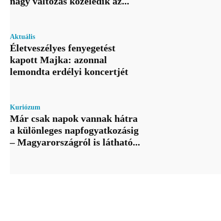
nagy változás közeledik az...
Aktuális
Életveszélyes fenyegetést
kapott Majka: azonnal
lemondta erdélyi koncertjét
Kuriózum
Már csak napok vannak hátra
a különleges napfogyatkozásig
– Magyarországról is látható...