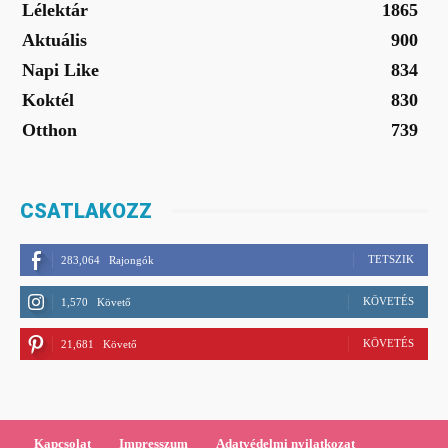
Lélektár
1865
Aktuális
900
Napi Like
834
Koktél
830
Otthon
739
CSATLAKOZZ
TETSZIK
283,064
Rajongók
KÖVETÉS
1,570
Követő
KÖVETÉS
21,681
Követő
Kapcsolat
Impresszum
Adatvédelmi nyilatkozat