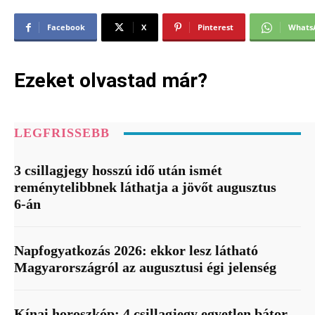
Facebook
X
Pinterest
Whats
Ezeket olvastad már?
LEGFRISSEBB
3 csillagjegy hosszú idő után ismét
reménytelibbnek láthatja a jövőt augusztus
6-án
Napfogyatkozás 2026: ekkor lesz látható
Magyarországról az augusztusi égi jelenség
Kínai horoszkóp: 4 csillagjegy egyetlen bátor