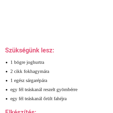
Szükségünk lesz:
1 bögre joghurtra
2 cikk fokhagymára
1 egész sárgarépára
egy fél teáskanál reszelt gyömbérre
egy fél teáskanál őrült fahéjra
Elkészítés: