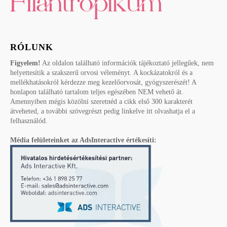
RÓLUNK
Figyelem!
Az oldalon található információk tájékoztató jellegűek, nem
helyettesítik a szakszerű orvosi véleményt. A kockázatokról és a
mellékhatásokról kérdezze meg kezelőorvosát, gyógyszerészét! A
honlapon található tartalom teljes egészében NEM vehető át.
Amennyiben mégis közölni szeretnéd a cikk első 300 karakterét
átveheted, a további szövegrészt pedig linkelve itt olvashatja el a
felhasználód.
Média felületeinket az AdsInteractive értékesíti: