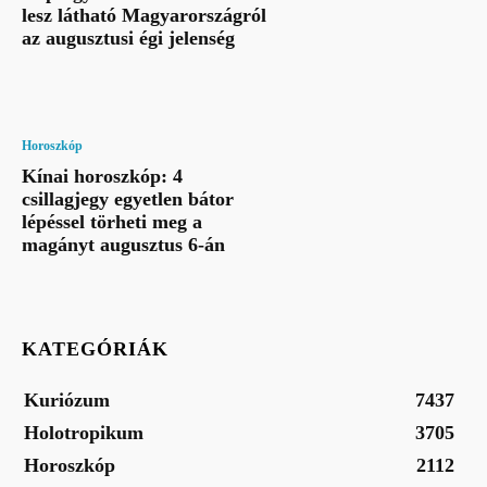
lesz látható Magyarországról
az augusztusi égi jelenség
Horoszkóp
Kínai horoszkóp: 4
csillagjegy egyetlen bátor
lépéssel törheti meg a
magányt augusztus 6-án
KATEGÓRIÁK
Kuriózum
7437
Holotropikum
3705
Horoszkóp
2112