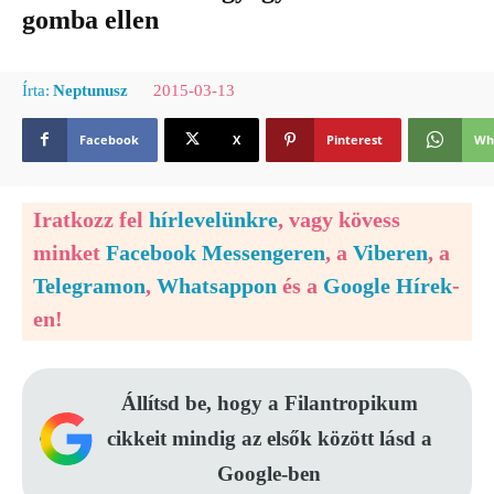
gomba ellen
2015-03-13
Írta:
Neptunusz
Facebook
X
Pinterest
Wh
Iratkozz fel
hírlevelünkre
, vagy kövess
minket
Facebook Messengeren
, a
Viberen
, a
Telegramon
,
Whatsappon
és a
Google Hírek
-
en!
Állítsd be, hogy a Filantropikum
cikkeit mindig az elsők között lásd a
Google-ben