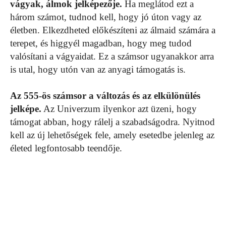
vágyak, álmok jelképezője.
Ha meglátod ezt a
három számot, tudnod kell, hogy jó úton vagy az
életben. Elkezdheted előkészíteni az álmaid számára a
terepet, és higgyél magadban, hogy meg tudod
valósítani a vágyaidat. Ez a számsor ugyanakkor arra
is utal, hogy utón van az anyagi támogatás is.
Az 555-ös számsor a változás és az elkülönülés
jelképe.
Az Univerzum ilyenkor azt üzeni, hogy
támogat abban, hogy rálelj a szabadságodra. Nyitnod
kell az új lehetőségek fele, amely esetedbe jelenleg az
életed legfontosabb teendője.