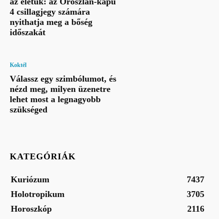
az életük: az Oroszlán-kapu
4 csillagjegy számára
nyithatja meg a bőség
időszakát
Koktél
Válassz egy szimbólumot, és
nézd meg, milyen üzenetre
lehet most a legnagyobb
szükséged
KATEGÓRIÁK
Kuriózum
7437
Holotropikum
3705
Horoszkóp
2116