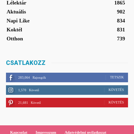
Lélektár
1865
Aktuális
902
Napi Like
834
Koktél
831
Otthon
739
CSATLAKOZZ
TETSZIK
283,064
Rajongók
KÖVETÉS
1,570
Követő
KÖVETÉS
21,681
Követő
Kapcsolat
Impresszum
Adatvédelmi nyilatkozat