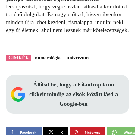
lecsupaszítsd, hogy végre tisztán láthasd a körülötted
történő dolgokat. Ez nagy erőt ad, hiszen ilyenkor
minden újra lehet kezdeni, tisztalappal indulni neki
egy új életnek, ahol nem lesznek már kötelezettségek.
CÍMKÉK
numerológia
univerzum
Állítsd be, hogy a Filantropikum
cikkeit mindig az elsők között lásd a
Google-ben
Facebook
X
Pinterest
Whats