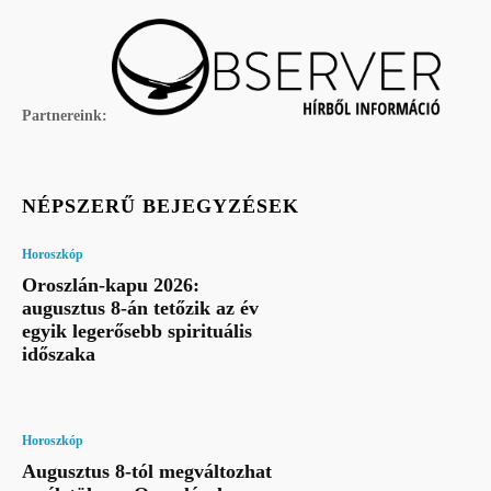
Partnereink:
NÉPSZERŰ BEJEGYZÉSEK
Horoszkóp
Oroszlán-kapu 2026:
augusztus 8-án tetőzik az év
egyik legerősebb spirituális
időszaka
Horoszkóp
Augusztus 8-tól megváltozhat