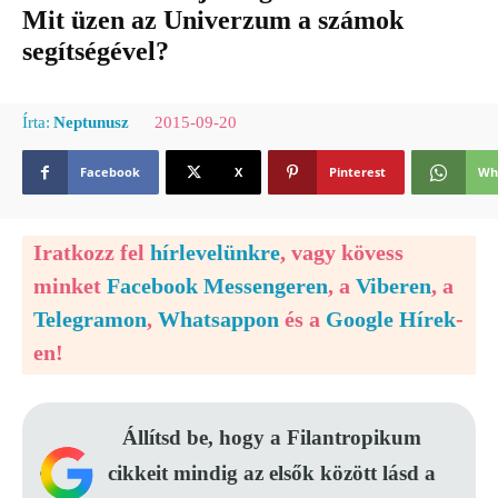
Mit üzen az Univerzum a számok
segítségével?
2015-09-20
Írta:
Neptunusz
Facebook
X
Pinterest
Wh
Iratkozz fel
hírlevelünkre
, vagy kövess
minket
Facebook Messengeren
, a
Viberen
, a
Telegramon
,
Whatsappon
és a
Google Hírek
-
en!
Állítsd be, hogy a Filantropikum
cikkeit mindig az elsők között lásd a