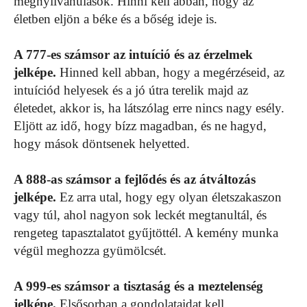
megnyilvánulások. Hinni kell abban, hogy az
életben eljön a béke és a bőség ideje is.
A 777-es számsor az intuíció és az érzelmek
jelképe.
Hinned kell abban, hogy a megérzéseid, az
intuíciód helyesek és a jó útra terelik majd az
életedet, akkor is, ha látszólag erre nincs nagy esély.
Eljött az idő, hogy bízz magadban, és ne hagyd,
hogy mások döntsenek helyetted.
A 888-as számsor a fejlődés és az átváltozás
jelképe.
Ez arra utal, hogy egy olyan életszakaszon
vagy túl, ahol nagyon sok leckét megtanultál, és
rengeteg tapasztalatot gyűjtöttél. A kemény munka
végül meghozza gyümölcsét.
A 999-es számsor a tisztaság és a meztelenség
jelképe.
Elsősorban a gondolataidat kell