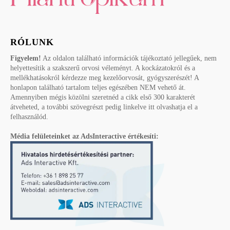
RÓLUNK
Figyelem!
Az oldalon található információk tájékoztató jellegűek, nem
helyettesítik a szakszerű orvosi véleményt. A kockázatokról és a
mellékhatásokról kérdezze meg kezelőorvosát, gyógyszerészét! A
honlapon található tartalom teljes egészében NEM vehető át.
Amennyiben mégis közölni szeretnéd a cikk első 300 karakterét
átveheted, a további szövegrészt pedig linkelve itt olvashatja el a
felhasználód.
Média felületeinket az AdsInteractive értékesíti: