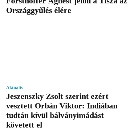
Forsthoffer Ágnest jelöli a Tisza az
Országgyűlés élére
Aktuális
Jeszenszky Zsolt szerint ezért
vesztett Orbán Viktor: Indiában
tudtán kívül bálványimádást
követett el