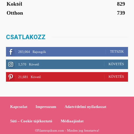
Koktél
829
Otthon
739
CSATLAKOZZ
TETSZIK
283,064
Rajongók
KÖVETÉS
1,570
Követő
KÖVETÉS
21,681
Követő
Kapcsolat
Impresszum
Adatvédelmi nyilatkozat
Süti – Cookie tájékoztató
Médiaajánlat
©Filantropikum.com - Minden jog fenntartva!