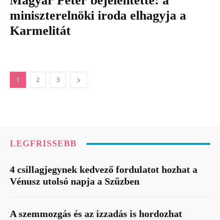
Magyar Péter bejelentette: a
miniszterelnöki iroda elhagyja a
Karmelitát
1
2
3
LEGFRISSEBB
4 csillagjegynek kedvező fordulatot hozhat a
Vénusz utolsó napja a Szűzben
A szemmozgás és az izzadás is hordozhat