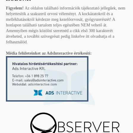
Figyelem!
Az oldalon található információk tájékoztató jellegűek, nem
helyettesítik a szakszerű orvosi véleményt. A kockázatokról és a
mellékhatásokról kérdezze meg kezelőorvosát, gyógyszerészét! A
honlapon található tartalom teljes egészében NEM vehető át.
Amennyiben mégis közölni szeretnéd a cikk első 300 karakterét
átveheted, a további szövegrészt pedig linkelve itt olvashatja el a
felhasználód.
Média felületeinket az AdsInteractive értékesíti: