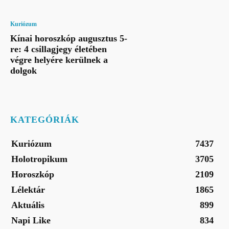
Kuriózum
Kínai horoszkóp augusztus 5-
re: 4 csillagjegy életében
végre helyére kerülnek a
dolgok
KATEGÓRIÁK
Kuriózum
7437
Holotropikum
3705
Horoszkóp
2109
Lélektár
1865
Aktuális
899
Napi Like
834