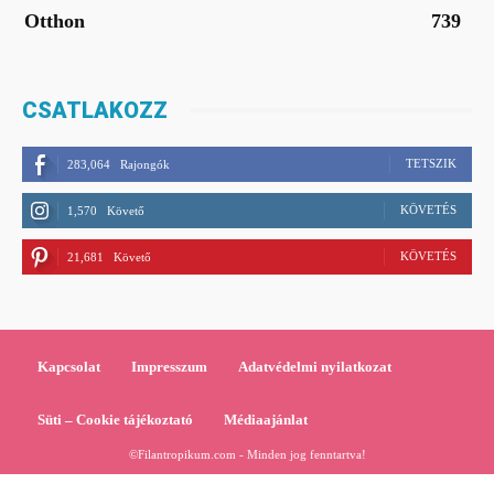
Otthon
739
CSATLAKOZZ
TETSZIK
283,064
Rajongók
KÖVETÉS
1,570
Követő
KÖVETÉS
21,681
Követő
Kapcsolat
Impresszum
Adatvédelmi nyilatkozat
Süti – Cookie tájékoztató
Médiaajánlat
©Filantropikum.com - Minden jog fenntartva!