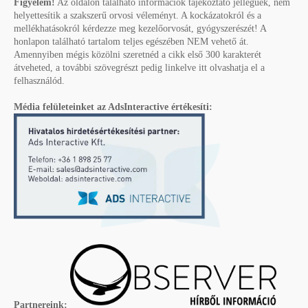
Figyelem!
Az oldalon található információk tájékoztató jellegűek, nem
helyettesítik a szakszerű orvosi véleményt. A kockázatokról és a
mellékhatásokról kérdezze meg kezelőorvosát, gyógyszerészét! A
honlapon található tartalom teljes egészében NEM vehető át.
Amennyiben mégis közölni szeretnéd a cikk első 300 karakterét
átveheted, a további szövegrészt pedig linkelve itt olvashatja el a
felhasználód.
Média felületeinket az AdsInteractive értékesíti:
Partnereink: