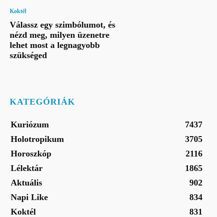
Koktél
Válassz egy szimbólumot, és
nézd meg, milyen üzenetre
lehet most a legnagyobb
szükséged
KATEGÓRIÁK
Kuriózum
7437
Holotropikum
3705
Horoszkóp
2116
Lélektár
1865
Aktuális
902
Napi Like
834
Koktél
831