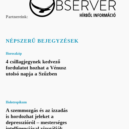
Partnereink:
NÉPSZERŰ BEJEGYZÉSEK
Horoszkóp
4 csillagjegynek kedvező
fordulatot hozhat a Vénusz
utolsó napja a Szűzben
Holotropikum
A szemmozgás és az izzadás
is hordozhat jeleket a
depresszióról – mesterséges
intelligenciával vizsgálják