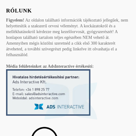
RÓLUNK
Figyelem!
Az oldalon található információk tájékoztató jellegűek, nem
helyettesítik a szakszerű orvosi véleményt. A kockázatokról és a
mellékhatásokról kérdezze meg kezelőorvosát, gyógyszerészét! A
honlapon található tartalom teljes egészében NEM vehető át.
Amennyiben mégis közölni szeretnéd a cikk első 300 karakterét
átveheted, a további szövegrészt pedig linkelve itt olvashatja el a
felhasználód.
Média felületeinket az AdsInteractive értékesíti: