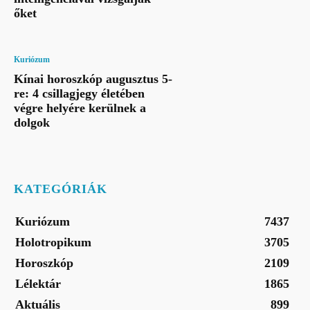
őket
Kuriózum
Kínai horoszkóp augusztus 5-
re: 4 csillagjegy életében
végre helyére kerülnek a
dolgok
KATEGÓRIÁK
Kuriózum
7437
Holotropikum
3705
Horoszkóp
2109
Lélektár
1865
Aktuális
899