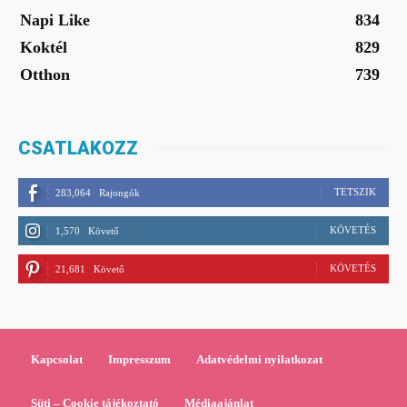
Napi Like
834
Koktél
829
Otthon
739
CSATLAKOZZ
TETSZIK
283,064
Rajongók
KÖVETÉS
1,570
Követő
KÖVETÉS
21,681
Követő
Kapcsolat
Impresszum
Adatvédelmi nyilatkozat
Süti – Cookie tájékoztató
Médiaajánlat