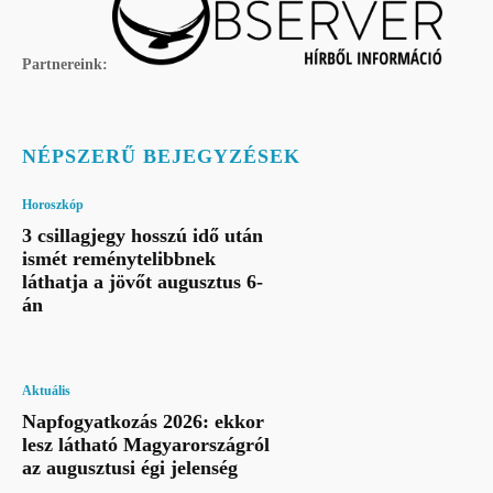
Partnereink:
NÉPSZERŰ BEJEGYZÉSEK
Horoszkóp
3 csillagjegy hosszú idő után
ismét reménytelibbnek
láthatja a jövőt augusztus 6-
án
Aktuális
Napfogyatkozás 2026: ekkor
lesz látható Magyarországról
az augusztusi égi jelenség