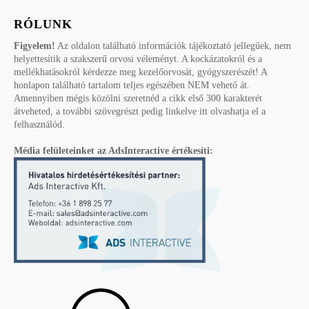
RÓLUNK
Figyelem!
Az oldalon található információk tájékoztató jellegűek, nem
helyettesítik a szakszerű orvosi véleményt. A kockázatokról és a
mellékhatásokról kérdezze meg kezelőorvosát, gyógyszerészét! A
honlapon található tartalom teljes egészében NEM vehető át.
Amennyiben mégis közölni szeretnéd a cikk első 300 karakterét
átveheted, a további szövegrészt pedig linkelve itt olvashatja el a
felhasználód.
Média felületeinket az AdsInteractive értékesíti: