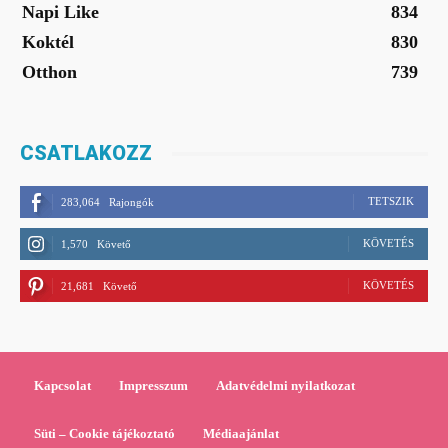
Napi Like
834
Koktél
830
Otthon
739
CSATLAKOZZ
TETSZIK
283,064
Rajongók
KÖVETÉS
1,570
Követő
KÖVETÉS
21,681
Követő
Kapcsolat
Impresszum
Adatvédelmi nyilatkozat
Süti – Cookie tájékoztató
Médiaajánlat