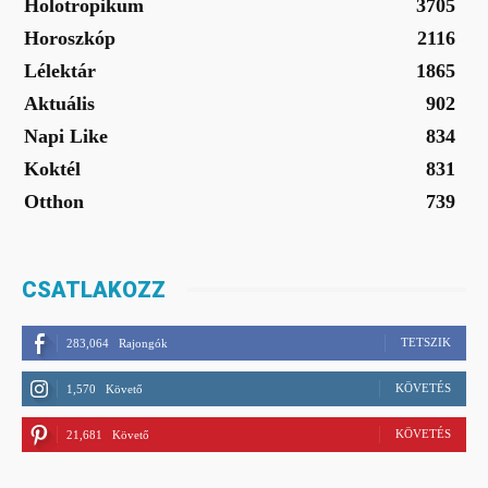
Holotropikum
3705
Horoszkóp
2116
Lélektár
1865
Aktuális
902
Napi Like
834
Koktél
831
Otthon
739
CSATLAKOZZ
TETSZIK
283,064
Rajongók
KÖVETÉS
1,570
Követő
KÖVETÉS
21,681
Követő