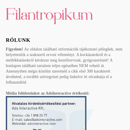
RÓLUNK
Figyelem!
Az oldalon található információk tájékoztató jellegűek, nem
helyettesítik a szakszerű orvosi véleményt. A kockázatokról és a
mellékhatásokról kérdezze meg kezelőorvosát, gyógyszerészét! A
honlapon található tartalom teljes egészében NEM vehető át.
Amennyiben mégis közölni szeretnéd a cikk első 300 karakterét
átveheted, a további szövegrészt pedig linkelve itt olvashatja el a
felhasználód.
Média felületeinket az AdsInteractive értékesíti: