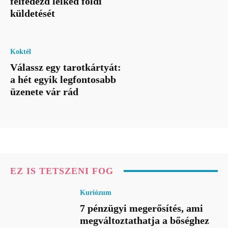
felfedezd lelked földi
küldetését
Koktél
Válassz egy tarotkártyát:
a hét egyik legfontosabb
üzenete vár rád
EZ IS TETSZENI FOG
Kuriózum
7 pénzügyi megerősítés, ami
megváltoztathatja a bőséghez