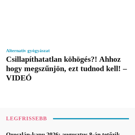
Alternatív gyógyászat
Csillapíthatatlan köhögés?! Ahhoz
hogy megszűnjön, ezt tudnod kell! –
VIDEÓ
LEGFRISSEBB
Oroszlán-kapu 2026: augusztus 8-án tetőzik