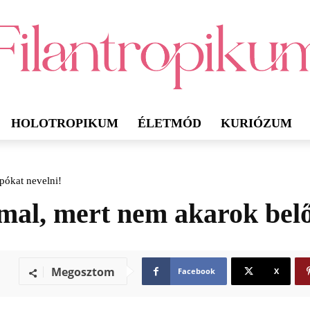
HOLOTROPIKUM
ÉLETMÓD
KURIÓZUM
pókat nevelni!
mal, mert nem akarok belő
Megosztom
Facebook
X