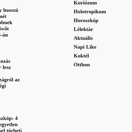
Kuriózum
gy hosszú
Holotropikum
mét
Horoszkóp
bbnek
jövőt
Lélektár
6-án
Aktuális
Napi Like
Koktél
ozás
Otthon
 lesz
ágról az
égi
szkóp: 4
 egyetlen
sel törheti