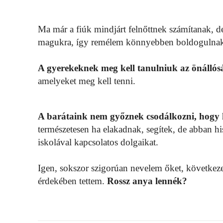
Ma már a fiúk mindjárt felnőttnek számítanak, de
magukra, így remélem könnyebben boldogulnak 
A gyerekeknek meg kell tanulniuk az önállós
amelyeket meg kell tenni.
A barátaink nem győznek csodálkozni, hogy 
természetesen ha elakadnak, segítek, de abban h
iskolával kapcsolatos dolgaikat.
Igen, sokszor szigorúan nevelem őket, következe
érdekében tettem.
Rossz anya lennék?