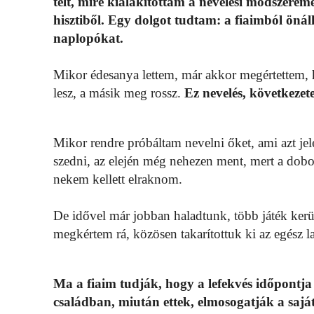
telt, mire kialakítottam a nevelési módszeremet
hisztiből. Egy dolgot tudtam: a fiaimból önál
naplopókat.
Mikor édesanya lettem, már akkor megértettem,
lesz, a másik meg rossz.
Ez nevelés, következete
Mikor rendre próbáltam nevelni őket, ami azt jelen
szedni, az elején még nehezen ment, mert a dobozb
nekem kellett elraknom.
De idővel már jobban haladtunk, több játék került
megkértem rá, közösen takarítottuk ki az egész l
Ma a fiaim tudják, hogy a lefekvés időpontj
családban, miután ettek, elmosogatják a sajá