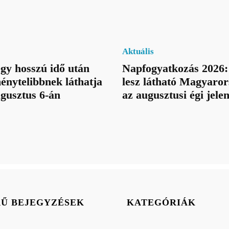
Aktuális
egy hosszú idő után
Napfogyatkozás 2026:
énytelibbnek láthatja
lesz látható Magyaror
ugusztus 6-án
az augusztusi égi jele
RŰ BEJEGYZÉSEK
KATEGÓRIÁK