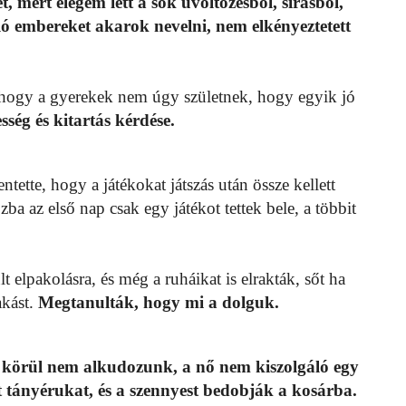
, mert elegem lett a sok üvöltözésből, sírásból,
ló embereket akarok nevelni, nem elkényeztetett
 hogy a gyerekek nem úgy születnek, hogy egyik jó
sség és kitartás kérdése.
tette, hogy a játékokat játszás után össze kellett
a az első nap csak egy játékot tettek bele, a többit
 elpakolásra, és még a ruháikat is elrakták, sőt ha
akást.
Megtanulták, hogy mi a dolguk.
a körül nem alkudozunk, a nő nem kiszolgáló egy
t tányérukat, és a szennyest bedobják a kosárba.