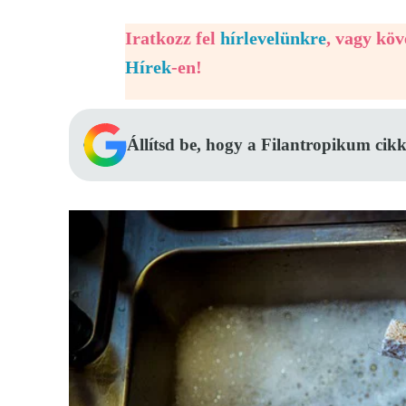
Iratkozz fel
hírlevelünkre
, vagy kö
Hírek
-en!
Állítsd be, hogy a Filantropikum cikk