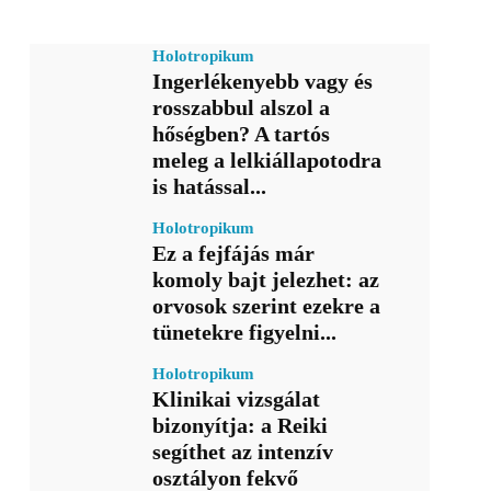
Holotropikum
Ingerlékenyebb vagy és
rosszabbul alszol a
hőségben? A tartós
meleg a lelkiállapotodra
is hatással...
Holotropikum
Ez a fejfájás már
komoly bajt jelezhet: az
orvosok szerint ezekre a
tünetekre figyelni...
Holotropikum
Klinikai vizsgálat
bizonyítja: a Reiki
segíthet az intenzív
osztályon fekvő