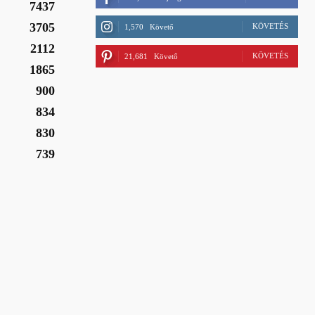
7437
3705
KÖVETÉS
1,570
Követő
2112
KÖVETÉS
21,681
Követő
1865
900
834
830
739