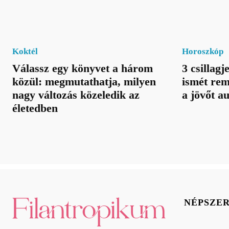
Koktél
Horoszkóp
Válassz egy könyvet a három
3 csillagj
közül: megmutathatja, milyen
ismét rem
nagy változás közeledik az
a jövőt a
életedben
NÉPSZE