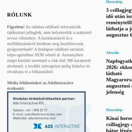
Horoszkóp
3 csillagje
RÓLUNK
idő után is
reményteli
Figyelem!
Az oldalon található információk
láthatja a 
tájékoztató jellegűek, nem helyettesítik a szakszerű
augusztus 
orvosi véleményt. A kockázatokról és a
mellékhatásokról kérdezze meg kezelőorvosát,
gyógyszerészét! A honlapon található tartalom
Aktuális
teljes egészében NEM vehető át. Amennyiben
Napfogyatk
mégis közölni szeretnéd a cikk első 300 karakterét
átveheted, a további szövegrészt pedig linkelve itt
2026: ekkor
olvashatja el a felhasználód.
látható
Magyarorsz
Média felületeinket az AdsInteractive
augusztusi 
értékesíti:
jelenség
Horoszkóp
Kínai horo
csillagjegy
bátor lépés