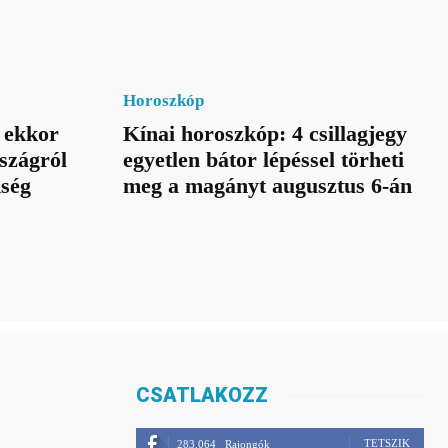
Horoszkóp
 ekkor
Kínai horoszkóp: 4 csillagjegy
szágról
egyetlen bátor lépéssel törheti
nség
meg a magányt augusztus 6-án
CSATLAKOZZ
TETSZIK
283,064
Rajongók