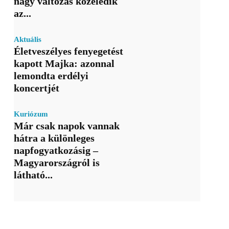
nagy változás közeledik
az...
Aktuális
Életveszélyes fenyegetést
kapott Majka: azonnal
lemondta erdélyi
koncertjét
Kuriózum
Már csak napok vannak
hátra a különleges
napfogyatkozásig –
Magyarországról is
látható...