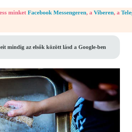
vess minket
Facebook Messengeren
, a
Viberen
, a
Tel
eit mindig az elsők között lásd a Google-ben