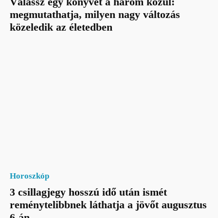
Válassz egy könyvet a három közül:
megmutathatja, milyen nagy változás
közeledik az életedben
Horoszkóp
3 csillagjegy hosszú idő után ismét
reménytelibbnek láthatja a jövőt augusztus
6-án