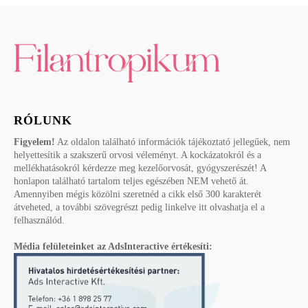
RÓLUNK
Figyelem!
Az oldalon található információk tájékoztató jellegűek, nem
helyettesítik a szakszerű orvosi véleményt. A kockázatokról és a
mellékhatásokról kérdezze meg kezelőorvosát, gyógyszerészét! A
honlapon található tartalom teljes egészében NEM vehető át.
Amennyiben mégis közölni szeretnéd a cikk első 300 karakterét
átveheted, a további szövegrészt pedig linkelve itt olvashatja el a
felhasználód.
Média felületeinket az AdsInteractive értékesíti: