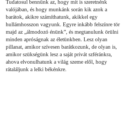
Tudatosul bennünk az, hogy mit is szeretnénk
valójában, és hogy munkánk során kik azok a
barátok, akikre számíthatunk, akikkel egy
hullámhosszon vagyunk. Egyre inkább felszínre tör
majd az „álmodozó énünk”, és megtanulunk örülni
minden apróságnak az életünkben. Lesz olyan
pillanat, amikor szívesen barátkozunk, de olyan is,
amikor szükségünk lesz a saját privát szféránkra,
ahova elvonulhatunk a világ szeme elől, hogy
rátaláljunk a lelki békénkre.