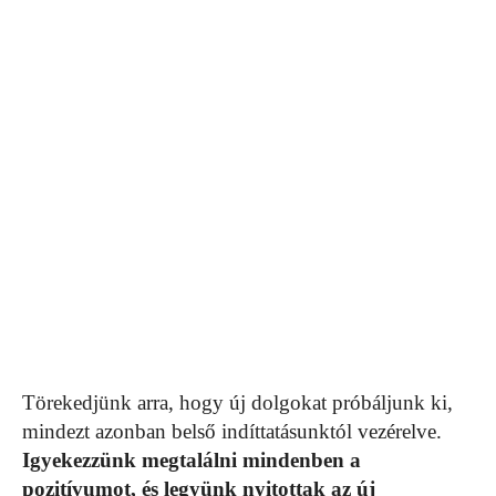
Törekedjünk arra, hogy új dolgokat próbáljunk ki,
mindezt azonban belső indíttatásunktól vezérelve.
Igyekezzünk megtalálni mindenben a
pozitívumot, és legyünk nyitottak az új