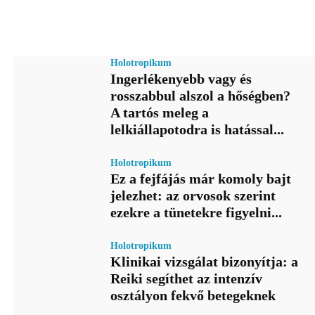
Holotropikum
Ingerlékenyebb vagy és
rosszabbul alszol a hőségben?
A tartós meleg a
lelkiállapotodra is hatással...
Holotropikum
Ez a fejfájás már komoly bajt
jelezhet: az orvosok szerint
ezekre a tünetekre figyelni...
Holotropikum
Klinikai vizsgálat bizonyítja: a
Reiki segíthet az intenzív
osztályon fekvő betegeknek