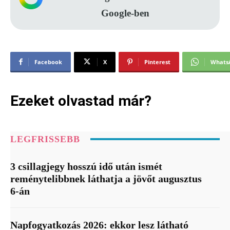
Google-ben
Facebook
X
Pinterest
Whats
Ezeket olvastad már?
LEGFRISSEBB
3 csillagjegy hosszú idő után ismét
reménytelibbnek láthatja a jövőt augusztus
6-án
Napfogyatkozás 2026: ekkor lesz látható