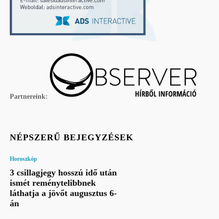
Partnereink:
NÉPSZERŰ BEJEGYZÉSEK
Horoszkóp
3 csillagjegy hosszú idő után
ismét reménytelibbnek
láthatja a jövőt augusztus 6-
án