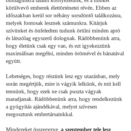
önmagunkra találni környezetünk, és a minket
körülvevő emberek élettörténetei révén. Ebben az
időszakban kerül sor néhány sorsdöntő találkozásra,
melyek fontosak lesznek számunkra. Kitárjuk
szívünket és önfeledten tudunk örülni minden apró
és látszólag egyszerű dolognak. Rádöbbenünk arra,
hogy életünk csak egy van, és ezt igyekezzünk
maximálisan megélni, minden örömével és bánatával
együtt.
Lehetséges, hogy részünk lesz egy utazásban, mely
során megértjük, mire is vágyik lelkünk, és mit kell
tennünk, hogy ezek ne csak puszta vágyak
maradjanak. Rádöbbenünk arra, hogy rendelkezünk
a gyógyítás ajándékával, melyet szívesen
megosztunk embertársainkkal.
Mindezeket összegezve,
a szeptember tele lesz