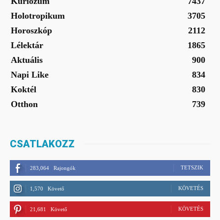
Kuriózum
7437
Holotropikum
3705
Horoszkóp
2112
Lélektár
1865
Aktuális
900
Napi Like
834
Koktél
830
Otthon
739
CSATLAKOZZ
TETSZIK
283,064
Rajongók
KÖVETÉS
1,570
Követő
KÖVETÉS
21,681
Követő