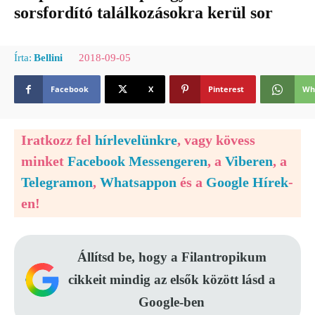
sorsfordító találkozásokra kerül sor
2018-09-05
Írta:
Bellini
Facebook
X
Pinterest
Wh
Iratkozz fel
hírlevelünkre
, vagy kövess
minket
Facebook Messengeren
, a
Viberen
, a
Telegramon
,
Whatsappon
és a
Google Hírek
-
en!
Állítsd be, hogy a Filantropikum
cikkeit mindig az elsők között lásd a
Google-ben