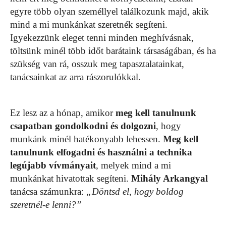
egyre több olyan személlyel találkozunk majd, akik
mind a mi munkánkat szeretnék segíteni.
Igyekezzünk eleget tenni minden meghívásnak,
töltsünk minél több időt barátaink társaságában, és ha
szükség van rá, osszuk meg tapasztalatainkat,
tanácsainkat az arra rászorulókkal.
Ez lesz az a hónap, amikor
meg kell tanulnunk
csapatban gondolkodni és dolgozni
, hogy
munkánk minél hatékonyabb lehessen.
Meg kell
tanulnunk elfogadni és használni a technika
legújabb vívmányait
, melyek mind a mi
munkánkat hivatottak segíteni.
Mihály Arkangyal
tanácsa számunkra:
„Döntsd el, hogy boldog
szeretnél-e lenni?”