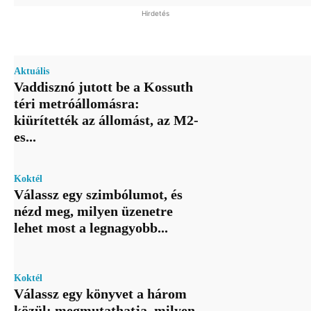
Hirdetés
Aktuális
Vaddisznó jutott be a Kossuth
téri metróállomásra:
kiürítették az állomást, az M2-
es...
Koktél
Válassz egy szimbólumot, és
nézd meg, milyen üzenetre
lehet most a legnagyobb...
Koktél
Válassz egy könyvet a három
közül: megmutathatja, milyen