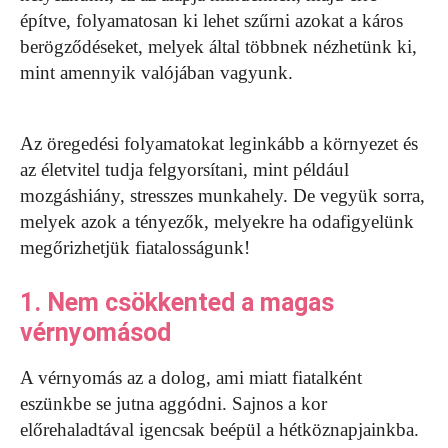
építve, folyamatosan ki lehet szűrni azokat a káros
berögződéseket, melyek által többnek nézhetünk ki,
mint amennyik valójában vagyunk.
Az öregedési folyamatokat leginkább a környezet és
az életvitel tudja felgyorsítani, mint például
mozgáshiány, stresszes munkahely. De vegyük sorra,
melyek azok a tényezők, melyekre ha odafigyelünk
megőrizhetjük fiatalosságunk!
1. Nem csökkented a magas
vérnyomásod
A vérnyomás az a dolog, ami miatt fiatalként
eszünkbe se jutna aggódni. Sajnos a kor
előrehaladtával igencsak beépül a hétköznapjainkba.