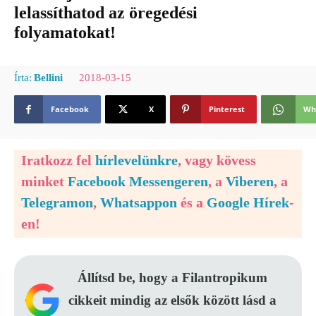
lelassíthatod az öregedési
folyamatokat!
2018-03-15
Írta:
Bellini
Facebook
X
Pinterest
Wh
Iratkozz fel
hírlevelünkre
, vagy kövess
minket
Facebook Messengeren
, a
Viberen
, a
Telegramon
,
Whatsappon
és a
Google Hírek
-
en!
Állítsd be, hogy a Filantropikum
cikkeit mindig az elsők között lásd a