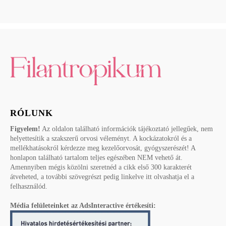
RÓLUNK
Figyelem!
Az oldalon található információk tájékoztató jellegűek, nem
helyettesítik a szakszerű orvosi véleményt. A kockázatokról és a
mellékhatásokról kérdezze meg kezelőorvosát, gyógyszerészét! A
honlapon található tartalom teljes egészében NEM vehető át.
Amennyiben mégis közölni szeretnéd a cikk első 300 karakterét
átveheted, a további szövegrészt pedig linkelve itt olvashatja el a
felhasználód.
Média felületeinket az AdsInteractive értékesíti: