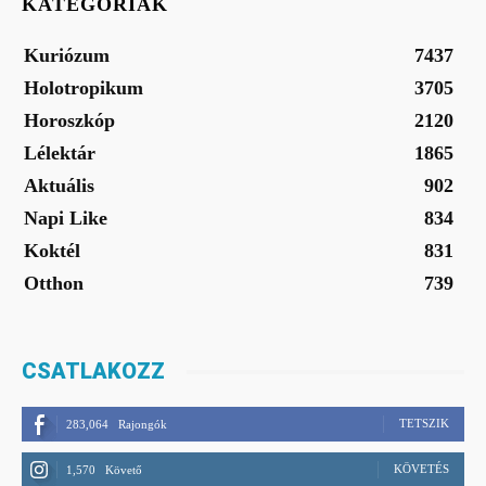
KATEGÓRIÁK
Kuriózum
7437
Holotropikum
3705
Horoszkóp
2120
Lélektár
1865
Aktuális
902
Napi Like
834
Koktél
831
Otthon
739
CSATLAKOZZ
TETSZIK
283,064
Rajongók
KÖVETÉS
1,570
Követő