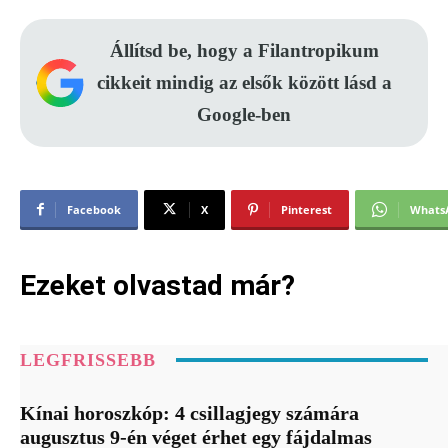
Állítsd be, hogy a Filantropikum
cikkeit mindig az elsők között lásd a
Google-ben
Facebook
X
Pinterest
Whats
Ezeket olvastad már?
LEGFRISSEBB
Kínai horoszkóp: 4 csillagjegy számára
augusztus 9-én véget érhet egy fájdalmas