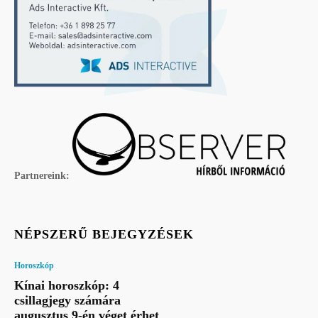
Partnereink:
NÉPSZERŰ BEJEGYZÉSEK
Horoszkóp
Kínai horoszkóp: 4
csillagjegy számára
augusztus 9-én véget érhet