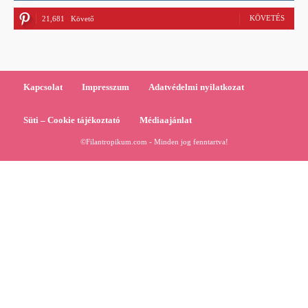
KÖVETÉS
21,681
Követő
Kapcsolat
Impresszum
Adatvédelmi nyilatkozat
Süti – Cookie tájékoztató
Médiaajánlat
©Filantropikum.com - Minden jog fenntartva!