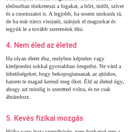
elsősorban tönkreteszi a fogakat, a bőrt, tüdőt, szívet
és a csontozatot is. A legjobb, ha sosem szokunk rá,
de ha már nincs visszaút, szánjuk el magunkat és
tegyük le a tovább szeretnénk élni.
4. Nem éled az életed
Ha olyan életet élsz, melyben képtelen vagy
kiteljesedni sokkal gyorsabban öregedsz. Ne várd a
lehetőségeket, hogy bekopogtassanak az ajtódon,
hanem te magad keresd meg őket. Éld az életed úgy,
ahogy azt mindig is szeretted volna, és ne csak
ábrándozz.
5. Kevés fizikai mozgás
Hiába vagy lusta személyiség, nem foghatod erre a