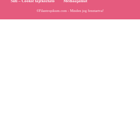
Süti – Cookie tájékoztató
Médiaajánlat
©Filantropikum.com - Minden jog fenntartva!