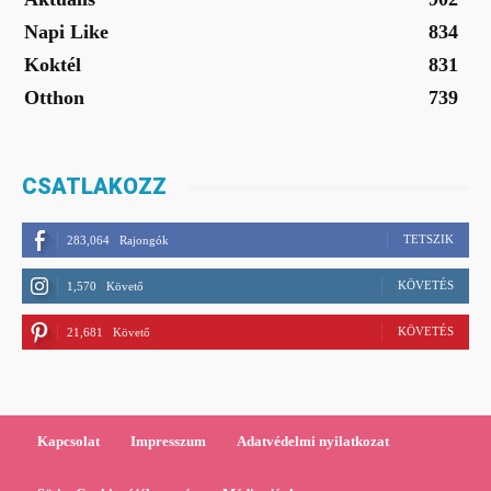
Napi Like
834
Koktél
831
Otthon
739
CSATLAKOZZ
TETSZIK
283,064
Rajongók
KÖVETÉS
1,570
Követő
KÖVETÉS
21,681
Követő
Kapcsolat
Impresszum
Adatvédelmi nyilatkozat