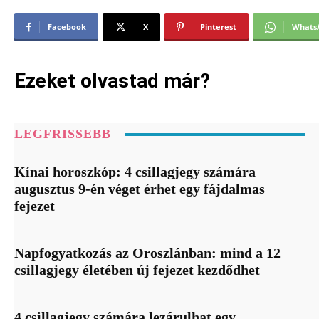
Facebook
X
Pinterest
Whats
Ezeket olvastad már?
LEGFRISSEBB
Kínai horoszkóp: 4 csillagjegy számára
augusztus 9-én véget érhet egy fájdalmas
fejezet
Napfogyatkozás az Oroszlánban: mind a 12
csillagjegy életében új fejezet kezdődhet
4 csillagjegy számára lezárulhat egy