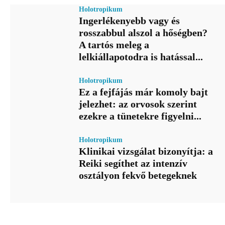
Holotropikum
Ingerlékenyebb vagy és
rosszabbul alszol a hőségben?
A tartós meleg a
lelkiállapotodra is hatással...
Holotropikum
Ez a fejfájás már komoly bajt
jelezhet: az orvosok szerint
ezekre a tünetekre figyelni...
Holotropikum
Klinikai vizsgálat bizonyítja: a
Reiki segíthet az intenzív
osztályon fekvő betegeknek