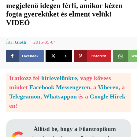
megjelenő idegen férfi, amikor kézen
fogta gyereküket és elment velük! –
VIDEÓ
2015-05-04
Írta:
Giotti
Facebook
X
Pinterest
Wh
Iratkozz fel
hírlevelünkre
, vagy kövess
minket
Facebook Messengeren
, a
Viberen
, a
Telegramon
,
Whatsappon
és a
Google Hírek
-
en!
Állítsd be, hogy a Filantropikum