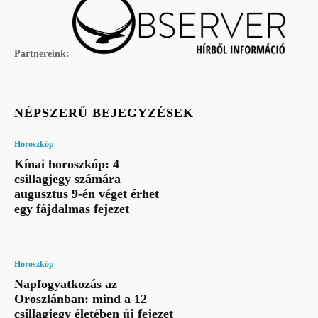
Partnereink:
NÉPSZERŰ BEJEGYZÉSEK
Horoszkóp
Kínai horoszkóp: 4
csillagjegy számára
augusztus 9-én véget érhet
egy fájdalmas fejezet
Horoszkóp
Napfogyatkozás az
Oroszlánban: mind a 12
csillagjegy életében új fejezet