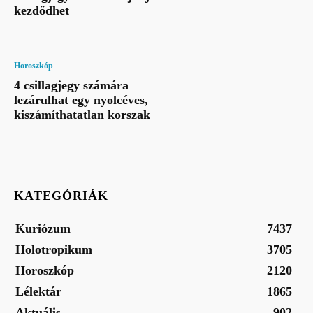
kezdődhet
Horoszkóp
4 csillagjegy számára
lezárulhat egy nyolcéves,
kiszámíthatatlan korszak
KATEGÓRIÁK
Kuriózum
7437
Holotropikum
3705
Horoszkóp
2120
Lélektár
1865
Aktuális
902