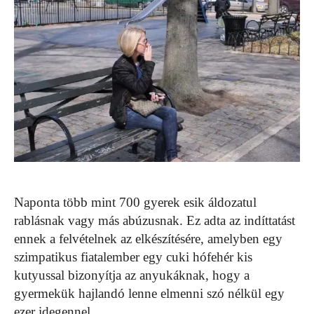
Naponta több mint 700 gyerek esik áldozatul
rablásnak vagy más abúzusnak. Ez adta az indíttatást
ennek a felvételnek az elkészítésére, amelyben egy
szimpatikus fiatalember egy cuki hófehér kis
kutyussal bizonyítja az anyukáknak, hogy a
gyermekük hajlandó lenne elmenni szó nélkül egy
ezer idegennel.