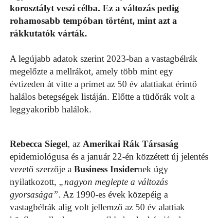
korosztályt veszi célba. Ez a változás pedig
rohamosabb tempóban történt, mint azt a
rákkutatók várták.
A legújabb adatok szerint 2023-ban a vastagbélrák
megelőzte a mellrákot, amely több mint egy
évtizeden át vitte a prímet az 50 év alattiakat érintő
halálos betegségek listáján. Előtte a tüdőrák volt a
leggyakoribb halálok.
Rebecca Siegel
, az
Amerikai Rák Társaság
epidemiológusa és a január 22-én közzétett új jelentés
vezető szerzője a
Business Insider
nek úgy
nyilatkozott,
„nagyon meglepte a változás
gyorsasága”
. Az 1990-es évek közepéig a
vastagbélrák alig volt jellemző az 50 év alattiak