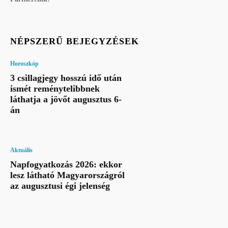
NÉPSZERŰ BEJEGYZÉSEK
Horoszkóp
3 csillagjegy hosszú idő után
ismét reménytelibbnek
láthatja a jövőt augusztus 6-
án
Aktuális
Napfogyatkozás 2026: ekkor
lesz látható Magyarországról
az augusztusi égi jelenség