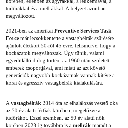
körében, ellenben az agyrákkal, a leukémiával, a
tüdőrákkal és a mellrákkal. A helyzet azonban
megváltozott.
2021-ben az amerikai
Preventive Services Task
Force
már lecsökkentette a vastagbélrák szűrésére
ajánlott életkort 50-ről 45 évre, felismerve, hogy a
kockázatok megváltoztak. Úgy tűnik, valami
egyedülálló dolog történt az 1960 után született
emberek csoportjával, ami miatt az azt követő
generációk nagyobb kockázatnak vannak kitéve a
korai és agresszív vastagbélrák kialakulására.
A
vastagbélrák
2014 óta az elhalálozás vezető oka
az 50 év alatti férfiak körében, megelőzve a
tüdőrákot. Ezzel szemben, az 50 év alatti nők
körében 2023-ig továbbra is a
mellrák
maradt a