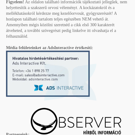
Figyelem!
Az oldalon található információk tájékoztató jellegűek, nem
helyettesítik a szakszerű orvosi véleményt. A kockázatokról és a
mellékhatásokról kérdezze meg kezelőorvosát, gyógyszerészét! A
honlapon található tartalom teljes egészében NEM vehető át.
Amennyiben mégis közölni szeretnéd a cikk első 300 karakterét
átveheted, a további szövegrészt pedig linkelve itt olvashatja el a
felhasználód.
Média felületeinket az AdsInteractive értékesíti:
Partnereink: