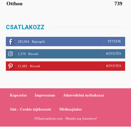
Otthon
739
CSATLAKOZZ
TETSZIK
283,064
Rajongók
KÖVETÉS
1,570
Követő
KÖVETÉS
21,681
Követő
Kapcsolat
Impresszum
Adatvédelmi nyilatkozat
Süti – Cookie tájékoztató
Médiaajánlat
©Filantropikum.com - Minden jog fenntartva!