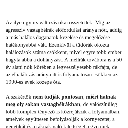
Az ilyen gyors változás okai összetettek. Míg az
agresszív vastagbélrák előfordulási aránya nőtt, addig
a más halálos daganatok kezelése és megelőzése
hatékonyabbá vált. Ezenkívül a tüdőrák okozta
halálozások száma csökkent, mivel egyre több ember
hagyta abba a dohányzást. A mellrák továbbra is a 50
év alatti nők körében a legveszélyesebb rákfajta, de
az elhalálozás aránya itt is folyamatosan csökken az
1990-es évek közepe óta.
A szakértők
nem tudják pontosan, miért halnak
meg oly sokan vastagbélrákban
, de valószínűleg
több komplex tényező is közrejátszik a folyamatban,
amelyek együttesen befolyásolják a környezetet, a
genetikát és a ráknak való kitettséget a gyermek