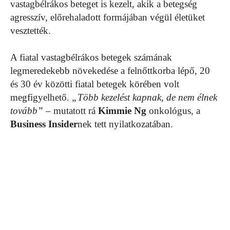
vastagbélrákos beteget is kezelt, akik a betegség
agresszív, előrehaladott formájában végül életüket
vesztették.
A fiatal vastagbélrákos betegek számának
legmeredekebb növekedése a felnőttkorba lépő, 20
és 30 év közötti fiatal betegek körében volt
megfigyelhető.
„Több kezelést kapnak, de nem élnek
tovább”
– mutatott rá
Kimmie Ng
onkológus, a
Business Insider
nek tett nyilatkozatában.