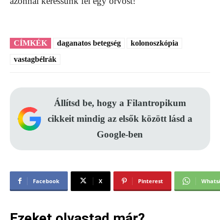
azonnal keressünk fel egy orvost!
CÍMKÉK
daganatos betegség
kolonoszkópia
vastagbélrák
Állítsd be, hogy a Filantropikum
cikkeit mindig az elsők között lásd a
Google-ben
Facebook
X
Pinterest
Whats
Ezeket olvastad már?