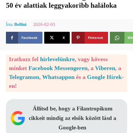
50 év alattiak leggyakoribb haláloka
2026-02-03
Írta:
Bellini
Facebook
X
Pinterest
Wh
Iratkozz fel
hírlevelünkre
, vagy kövess
minket
Facebook Messengeren
, a
Viberen
, a
Telegramon
,
Whatsappon
és a
Google Hírek
-
en!
Állítsd be, hogy a Filantropikum
cikkeit mindig az elsők között lásd a
Google-ben