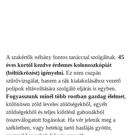
A szakértők néhány fontos tanáccsal szolgálnak.
45
éves kortól kezdve érdemes kolonoszkópiát
(béltükrözést) igényelni.
Ez nem csupán
szűrővizsgálat, hanem a rák kialakulásához vezető
polipok eltávolítására szolgáló eljárás is egyben.
Fogyasszunk minél több rostban gazdag élelmet
,
különösen zöld leveles zöldségekből, egyéb
zöldségekből és teljes kiőrlésű gabonákból
összeválogatott fogásokat. Ha vér jelenik meg a
székletben, vagy hetekig tartó hasfájás gyötör,