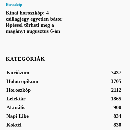
Horoszkóp
Kínai horoszkóp: 4
csillagjegy egyetlen bátor
lépéssel törheti meg a
magányt augusztus 6-án
KATEGÓRIÁK
Kuriózum
7437
Holotropikum
3705
Horoszkóp
2112
Lélektár
1865
Aktuális
900
Napi Like
834
Koktél
830