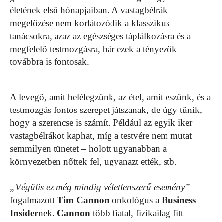
életének első hónapjaiban. A vastagbélrák
megelőzése nem korlátozódik a klasszikus
tanácsokra, azaz az egészséges táplálkozásra és a
megfelelő testmozgásra, bár ezek a tényezők
továbbra is fontosak.
A levegő, amit belélegzünk, az étel, amit eszünk, és a
testmozgás fontos szerepet játszanak, de úgy tűnik,
hogy a szerencse is számít. Például az egyik iker
vastagbélrákot kaphat, míg a testvére nem mutat
semmilyen tünetet – holott ugyanabban a
környezetben nőttek fel, ugyanazt ették, stb.
„Végülis ez még mindig véletlenszerű esemény”
–
fogalmazott
Tim Cannon
onkológus a
Business
Insider
nek.
Cannon
több fiatal, fizikailag fitt