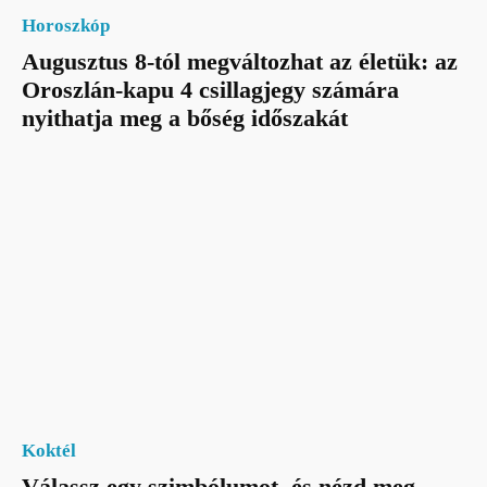
Horoszkóp
Augusztus 8-tól megváltozhat az életük: az
Oroszlán-kapu 4 csillagjegy számára
nyithatja meg a bőség időszakát
Koktél
Válassz egy szimbólumot, és nézd meg,