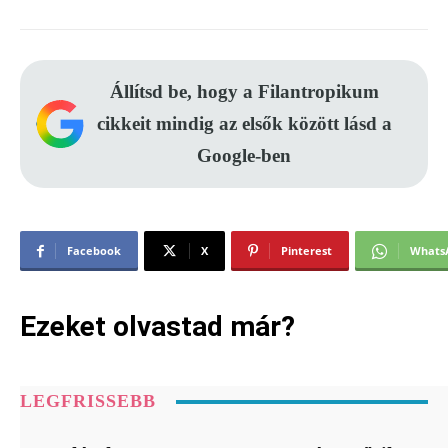
Állítsd be, hogy a Filantropikum
cikkeit mindig az elsők között lásd a
Google-ben
Facebook
X
Pinterest
Whats
Ezeket olvastad már?
LEGFRISSEBB