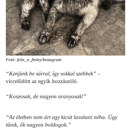
Fotó: felix_n_finley/Instagram
“Kenjünk be sárral, így sokkal szebbek”
–
viccelődött az egyik hozzászóló.
“Koszosak, de nagyon aranyosak!”
“Az életben nem árt egy kicsit lassítani néha. Úgy
tűnik, ők nagyon boldogok.”