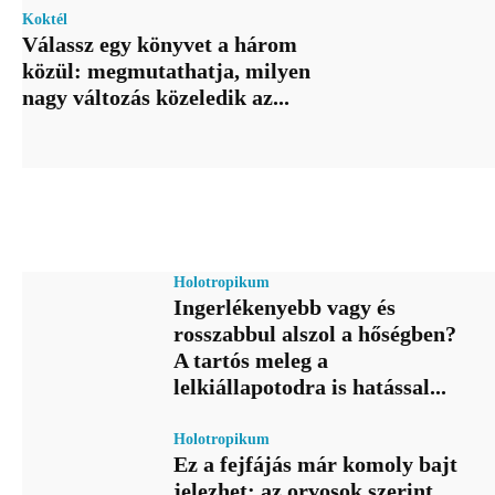
Koktél
Válassz egy könyvet a három
közül: megmutathatja, milyen
nagy változás közeledik az...
Holotropikum
Ingerlékenyebb vagy és
rosszabbul alszol a hőségben?
A tartós meleg a
lelkiállapotodra is hatással...
Holotropikum
Ez a fejfájás már komoly bajt
jelezhet: az orvosok szerint