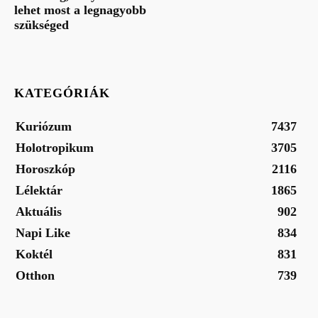
lehet most a legnagyobb
szükséged
KATEGÓRIÁK
Kuriózum
7437
Holotropikum
3705
Horoszkóp
2116
Lélektár
1865
Aktuális
902
Napi Like
834
Koktél
831
Otthon
739