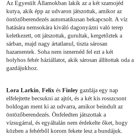
Az Egyesült Államokban lakik az a két szamojéd
kutya, akik épp az udvaron játszottak, amikor az
öntözőberendezés automatikusan bekapcsolt. A víz
hatására nemsokára kiváló dagonyázni való terep
keletkezett, ott játszottak, gurultak, kergetőztek a
sárban, majd nagy ártatlanul, tiszta sárosan
hazamentek. Soha nem ismernéd fel ezt a két
bolyhos fehér háziállatot, akik sárosan állítottak oda a
gazdájukhoz.
Lora Larkin
,
Felix
és
Finley
gazdája egy nap
elfelejtette becsukni az ajtót, és a két kis rosszcsont
boldogan ment ki az udvarra, amikor beindult az
öntözőberendezés. Önfeledten játszottak a
vízsugárral, és egyáltalán nem érdekelte őket, hogy
közben a fehérből korom fekete lesz a bundájuk.