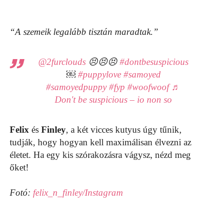
“A szemeik legalább tisztán maradtak.”
@2furclouds
😣😣😣
#dontbesuspicious
￼
#puppylove
#samoyed
#samoyedpuppy
#fyp
#woofwoof
♬
Don't be suspicious – io non so
Felix
és
Finley
, a két vicces kutyus úgy tűnik,
tudják, hogy hogyan kell maximálisan élvezni az
életet. Ha egy kis szórakozásra vágysz, nézd meg
őket!
Fotó:
felix_n_finley/Instagram