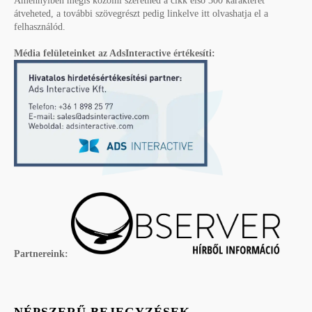
Amennyiben mégis közölni szeretnéd a cikk első 300 karakterét
átveheted, a további szövegrészt pedig linkelve itt olvashatja el a
felhasználód.
Média felületeinket az AdsInteractive értékesíti:
Partnereink:
NÉPSZERŰ BEJEGYZÉSEK