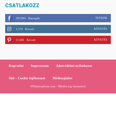
CSATLAKOZZ
TETSZIK
283,064
Rajongók
KÖVETÉS
1,570
Követő
KÖVETÉS
21,681
Követő
Kapcsolat
Impresszum
Adatvédelmi nyilatkozat
Süti – Cookie tájékoztató
Médiaajánlat
©Filantropikum.com - Minden jog fenntartva!