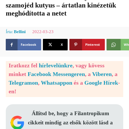
szamojéd kutyus – ártatlan kinézetük
meghódította a netet
2022-03-23
Írta:
Bellini
Facebook
X
Pinterest
Wh
Iratkozz fel
hírlevelünkre
, vagy kövess
minket
Facebook Messengeren
, a
Viberen
, a
Telegramon
,
Whatsappon
és a
Google Hírek
-
en!
Állítsd be, hogy a Filantropikum
cikkeit mindig az elsők között lásd a