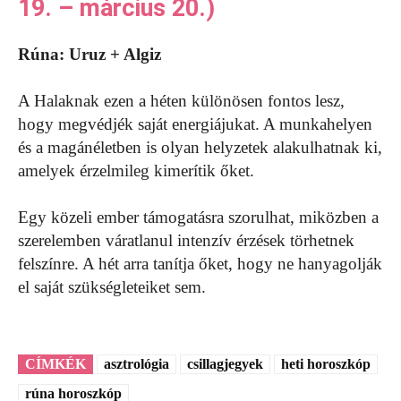
19. – március 20.)
Rúna: Uruz + Algiz
A Halaknak ezen a héten különösen fontos lesz,
hogy megvédjék saját energiájukat. A munkahelyen
és a magánéletben is olyan helyzetek alakulhatnak ki,
amelyek érzelmileg kimerítik őket.
Egy közeli ember támogatásra szorulhat, miközben a
szerelemben váratlanul intenzív érzések törhetnek
felszínre. A hét arra tanítja őket, hogy ne hanyagolják
el saját szükségleteiket sem.
CÍMKÉK
asztrológia
csillagjegyek
heti horoszkóp
rúna horoszkóp