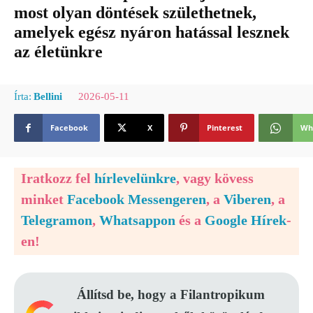
most olyan döntések születhetnek,
amelyek egész nyáron hatással lesznek
az életünkre
2026-05-11
Írta:
Bellini
Facebook
X
Pinterest
Wh
Iratkozz fel
hírlevelünkre
, vagy kövess
minket
Facebook Messengeren
, a
Viberen
, a
Telegramon
,
Whatsappon
és a
Google Hírek
-
en!
Állítsd be, hogy a Filantropikum