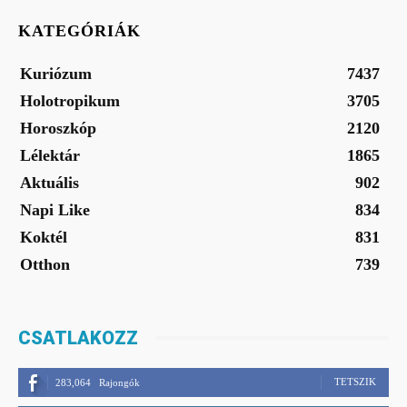
KATEGÓRIÁK
Kuriózum
7437
Holotropikum
3705
Horoszkóp
2120
Lélektár
1865
Aktuális
902
Napi Like
834
Koktél
831
Otthon
739
CSATLAKOZZ
TETSZIK
283,064
Rajongók