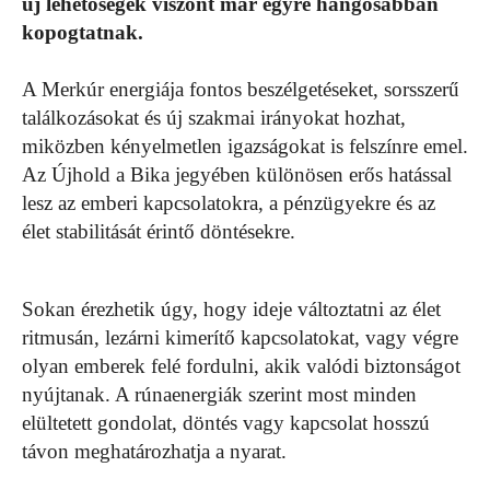
új lehetőségek viszont már egyre hangosabban
kopogtatnak.
A Merkúr energiája fontos beszélgetéseket, sorsszerű
találkozásokat és új szakmai irányokat hozhat,
miközben kényelmetlen igazságokat is felszínre emel.
Az Újhold a Bika jegyében különösen erős hatással
lesz az emberi kapcsolatokra, a pénzügyekre és az
élet stabilitását érintő döntésekre.
Sokan érezhetik úgy, hogy ideje változtatni az élet
ritmusán, lezárni kimerítő kapcsolatokat, vagy végre
olyan emberek felé fordulni, akik valódi biztonságot
nyújtanak. A rúnaenergiák szerint most minden
elültetett gondolat, döntés vagy kapcsolat hosszú
távon meghatározhatja a nyarat.