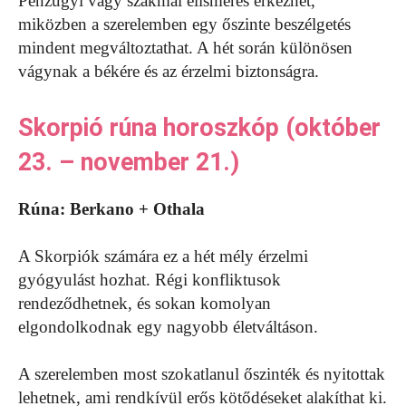
Pénzügyi vagy szakmai elismerés érkezhet,
miközben a szerelemben egy őszinte beszélgetés
mindent megváltoztathat. A hét során különösen
vágynak a békére és az érzelmi biztonságra.
Skorpió rúna horoszkóp (október
23. – november 21.)
Rúna: Berkano + Othala
A Skorpiók számára ez a hét mély érzelmi
gyógyulást hozhat. Régi konfliktusok
rendeződhetnek, és sokan komolyan
elgondolkodnak egy nagyobb életváltáson.
A szerelemben most szokatlanul őszinték és nyitottak
lehetnek, ami rendkívül erős kötődéseket alakíthat ki.