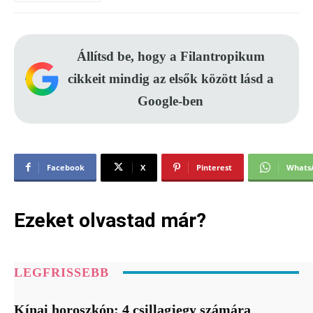
Állítsd be, hogy a Filantropikum
cikkeit mindig az elsők között lásd a
Google-ben
Facebook
X
Pinterest
Whats
Ezeket olvastad már?
LEGFRISSEBB
Kínai horoszkóp: 4 csillagjegy számára