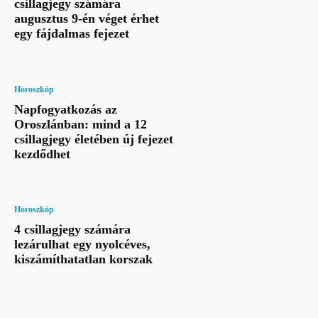
csillagjegy számára
augusztus 9-én véget érhet
egy fájdalmas fejezet
Horoszkóp
Napfogyatkozás az
Oroszlánban: mind a 12
csillagjegy életében új fejezet
kezdődhet
Horoszkóp
4 csillagjegy számára
lezárulhat egy nyolcéves,
kiszámíthatatlan korszak