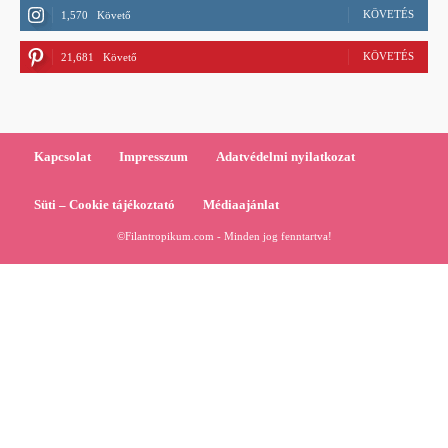
KÖVETÉS
1,570
Követő
KÖVETÉS
21,681
Követő
Kapcsolat
Impresszum
Adatvédelmi nyilatkozat
Süti – Cookie tájékoztató
Médiaajánlat
©Filantropikum.com - Minden jog fenntartva!