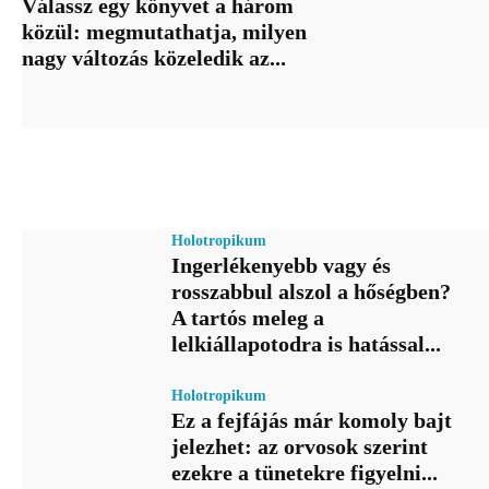
Válassz egy könyvet a három
közül: megmutathatja, milyen
nagy változás közeledik az...
Holotropikum
Ingerlékenyebb vagy és
rosszabbul alszol a hőségben?
A tartós meleg a
lelkiállapotodra is hatással...
Holotropikum
Ez a fejfájás már komoly bajt
jelezhet: az orvosok szerint
ezekre a tünetekre figyelni...