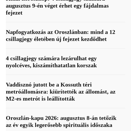
augusztus 9-én véget érhet egy fájdalmas
fejezet
Napfogyatkozás az Oroszlánban: mind a 12
csillagjegy életében új fejezet kezdődhet
4 csillagjegy számára lezárulhat egy
nyolcéves, kiszámíthatatlan korszak
Vaddisznó jutott be a Kossuth téri
metróállomásra: kiürítették az állomást, az
M2-es metrót is leállították
Oroszlán-kapu 2026: augusztus 8-án tetőzik
az év egyik legerősebb spirituális időszaka