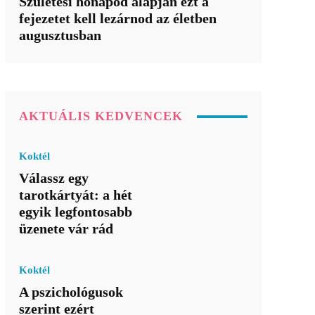
Születési hónapod alapján ezt a
fejezetet kell lezárnod az életben
augusztusban
AKTUÁLIS KEDVENCEK
Koktél
Válassz egy
tarotkártyát: a hét
egyik legfontosabb
üzenete vár rád
Koktél
A pszichológusok
szerint ezért