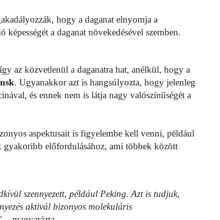
gakadályozzák, hogy a daganat elnyomja a
álló képességét a daganat növekedésével szemben.
így az közvetlenül a daganatra hat, anélkül, hogy a
insk
. Ugyanakkor azt is hangsúlyozta, hogy jelenleg
inával, és ennek nem is látja nagy valószínűségét a
onyos aspektusait is figyelembe kell venni, például
k gyakoribb előfordulásához, ami többek között
ívül szennyezett, például Peking. Azt is tudjuk,
yezés aktivál bizonyos molekuláris
”
– magyarázta.