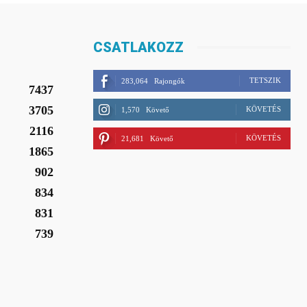
CSATLAKOZZ
TETSZIK
283,064
Rajongók
7437
3705
KÖVETÉS
1,570
Követő
2116
KÖVETÉS
21,681
Követő
1865
902
834
831
739