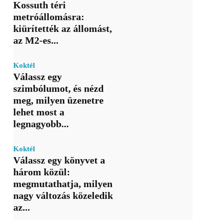
Kossuth téri
metróállomásra:
kiürítették az állomást,
az M2-es...
Koktél
Válassz egy
szimbólumot, és nézd
meg, milyen üzenetre
lehet most a
legnagyobb...
Koktél
Válassz egy könyvet a
három közül:
megmutathatja, milyen
nagy változás közeledik
az...