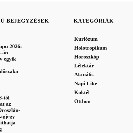
RŰ BEJEGYZÉSEK
KATEGÓRIÁK
Kuriózum
apu 2026:
Holotropikum
8-án
Horoszkóp
év egyik
Lélektár
 időszaka
Aktuális
Napi Like
Koktél
-tól
Otthon
at az
Oroszlán-
lagjegy
ithatja
g