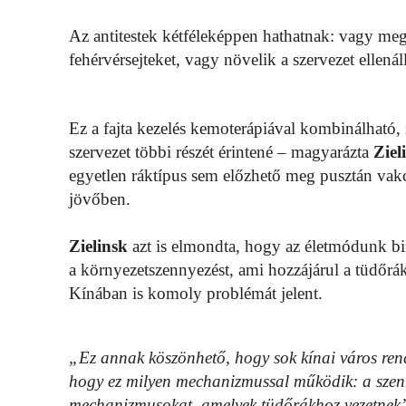
Az antitestek kétféleképpen hathatnak: vagy me
fehérvérsejteket, vagy növelik a szervezet ellen
Ez a fajta kezelés kemoterápiával kombinálható, 
szervezet többi részét érintené – magyarázta
Ziel
egyetlen ráktípus sem előzhető meg pusztán vakc
jövőben.
Zielinsk
azt is elmondta, hogy az életmódunk biz
a környezetszennyezést, ami hozzájárul a tüdőrá
Kínában is komoly problémát jelent.
„Ez annak köszönhető, hogy sok kínai város rendk
hogy ez milyen mechanizmussal működik: a szenn
mechanizmusokat, amelyek tüdőrákhoz vezetnek