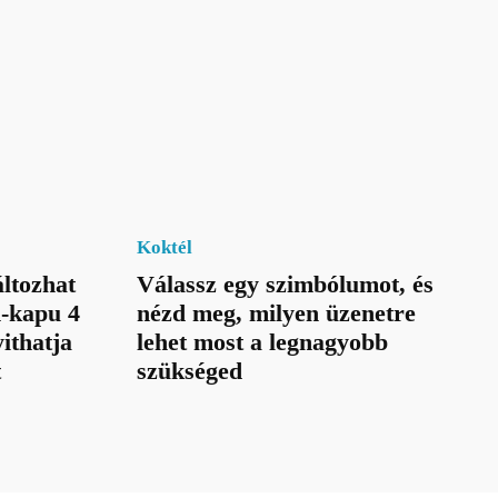
Koktél
ltozhat
Válassz egy szimbólumot, és
n-kapu 4
nézd meg, milyen üzenetre
ithatja
lehet most a legnagyobb
t
szükséged