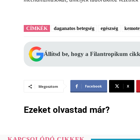
CÍMKÉK
daganatos betegség
egészség
kemote
Állítsd be, hogy a Filantropikum cikk
Facebook
X
Megosztom
Ezeket olvastad már?
KAPCSOLÓDÓ CIKKEK