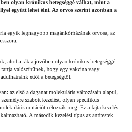
őben olyan krónikus betegséggé válhat, mint a
el együtt lehet élni. Az orvos szerint azonban a
ztria egyik legnagyobb magánkórházának orvosa, az
esszora.
unk, ahol a rák a jövőben olyan krónikus betegséggé
m tartja valószínűnek, hogy egy vakcina vagy
adulhatnánk ettől a betegségtől.
van: az első a daganat molekuláris változásain alapul,
 személyre szabott kezelést, olyan specifikus
olekuláris mutációt célozzák meg. Ez a fajta kezelés
almazható. A második kezelési típus az antitestek