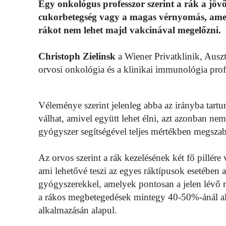
Egy onkológus professzor szerint a rák a jöv
cukorbetegség vagy a magas vérnyomás, amelly
rákot nem lehet majd vakcinával megelőzni.
Christoph Zielinsk
a Wiener Privatklinik, Aus
orvosi onkológia és a klinikai immunológia prof
Véleménye szerint jelenleg abba az irányba tart
válhat, amivel együtt lehet élni, azt azonban ne
gyógyszer segítségével teljes mértékben megszab
Az orvos szerint a rák kezelésének két fő pillére 
ami lehetővé teszi az egyes ráktípusok esetében a
gyógyszerekkel, amelyek pontosan a jelen lévő m
a rákos megbetegedések mintegy 40-50%-ánál alk
alkalmazásán alapul.