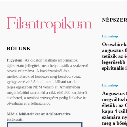
NÉPSZE
Horoszkóp
Oroszlán-k
RÓLUNK
augusztus 
tetőzik az 
Figyelem!
Az oldalon található információk
legerősebb
tájékoztató jellegűek, nem helyettesítik a szakszerű
spirituális
orvosi véleményt. A kockázatokról és a
mellékhatásokról kérdezze meg kezelőorvosát,
gyógyszerészét! A honlapon található tartalom
Horoszkóp
teljes egészében NEM vehető át. Amennyiben
Augusztus 8
mégis közölni szeretnéd a cikk első 300 karakterét
átveheted, a további szövegrészt pedig linkelve itt
megváltozh
olvashatja el a felhasználód.
életük: az 
kapu 4 csil
Média felületeinket az AdsInteractive
számára ny
értékesíti:
meg a bősé