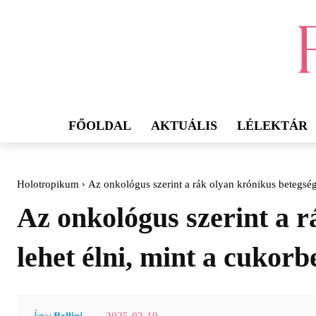
FŐOLDAL
AKTUÁLIS
LÉLEKTÁR
Holotropikum
Az onkológus szerint a rák olyan krónikus betegségg
Az onkológus szerint a r
lehet élni, mint a cukorb
2025-02-19
Írta:
Bellini