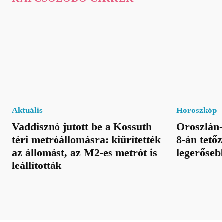
Aktuális
Horoszkóp
Vaddisznó jutott be a Kossuth
Oroszlán-
téri metróállomásra: kiürítették
8-án tetőz
az állomást, az M2-es metrót is
legerőseb
leállították