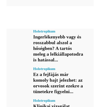
Holotropikum
Ingerlékenyebb vagy és
rosszabbul alszol a
hőségben? A tartós
meleg a lelkiállapotodra
is hatással...
Holotropikum
Ez a fejfájás már
komoly bajt jelezhet: az
orvosok szerint ezekre a
tünetekre figyelni...
Holotropikum
Klinikai vizsgálat