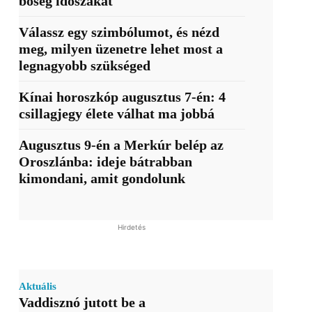
bőség időszakát
Válassz egy szimbólumot, és nézd
meg, milyen üzenetre lehet most a
legnagyobb szükséged
Kínai horoszkóp augusztus 7-én: 4
csillagjegy élete válhat ma jobbá
Augusztus 9-én a Merkúr belép az
Oroszlánba: ideje bátrabban
kimondani, amit gondolunk
Hirdetés
Aktuális
Vaddisznó jutott be a