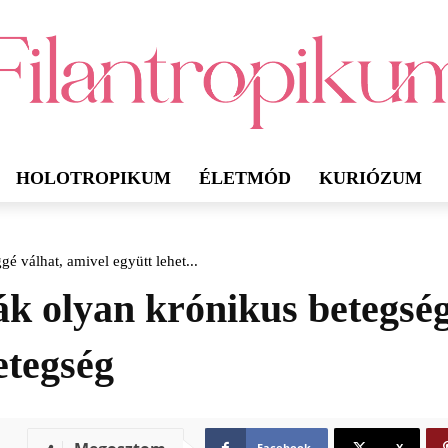
HOLOTROPIKUM
ÉLETMÓD
KURIÓZUM
é válhat, amivel együtt lehet...
ák olyan krónikus betegség
etegség
Facebook
X