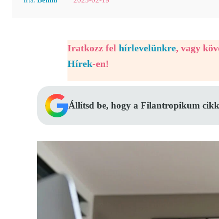
Iratkozz fel
hírlevelünkre
, vagy kö
Hírek
-en!
Állítsd be, hogy a Filantropikum cikk