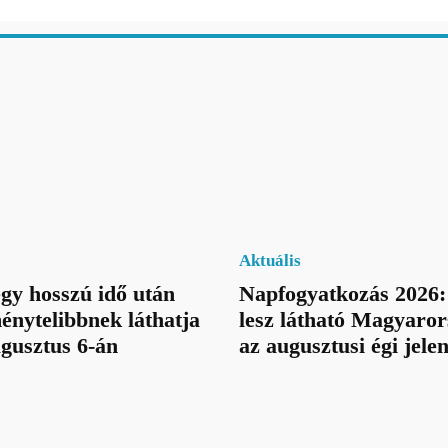
Aktuális
egy hosszú idő után
Napfogyatkozás 2026:
énytelibbnek láthatja
lesz látható Magyaror
ugusztus 6-án
az augusztusi égi jele