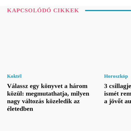
KAPCSOLÓDÓ CIKKEK
Koktél
Horoszkóp
Válassz egy könyvet a három
3 csillagj
közül: megmutathatja, milyen
ismét rem
nagy változás közeledik az
a jövőt a
életedben