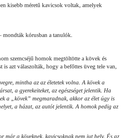
en kisebb méretű kavicsok voltak, amelyek
 – mondták kórusban a tanulók.
inom szemcséjű homok megtöltötte a kövek és
 is azt válaszolták, hogy a befőttes üveg tele van,
vegre, mintha az az életetek volna. A kövek a
rsat, a gyerekeiteket, az egészséget jelentik. Ha
ezek a „kövek” megmaradnak, akkor az élet úgy is
elyet, a házat, az autót jelentik. A homok pedig az
or már a köveknek, kavicsoknak nem jut hely. És az