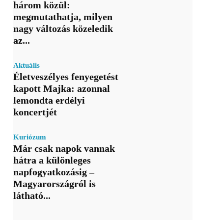
három közül:
megmutathatja, milyen
nagy változás közeledik
az...
Aktuális
Életveszélyes fenyegetést
kapott Majka: azonnal
lemondta erdélyi
koncertjét
Kuriózum
Már csak napok vannak
hátra a különleges
napfogyatkozásig –
Magyarországról is
látható...