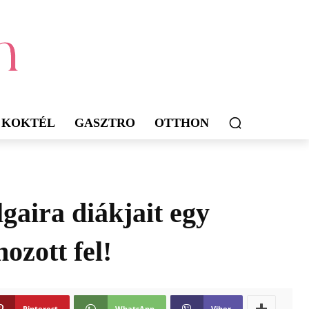
KOKTÉL
GASZTRO
OTTHON
lgaira diákjait egy
ozott fel!
Pinterest
WhatsApp
Viber