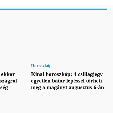
Horoszkóp
 ekkor
Kínai horoszkóp: 4 csillagjegy
szágról
egyetlen bátor lépéssel törheti
nség
meg a magányt augusztus 6-án