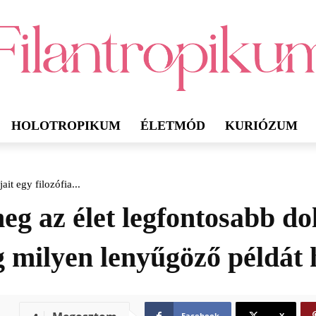
HOLOTROPIKUM
ÉLETMÓD
KURIÓZUM
ait egy filozófia...
meg az élet legfontosabb do
 milyen lenyűgöző példát h
Facebook
X