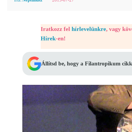
Iratkozz fel
hírlevelünkre
, vagy kö
Hírek
-en!
Állítsd be, hogy a Filantropikum cikk