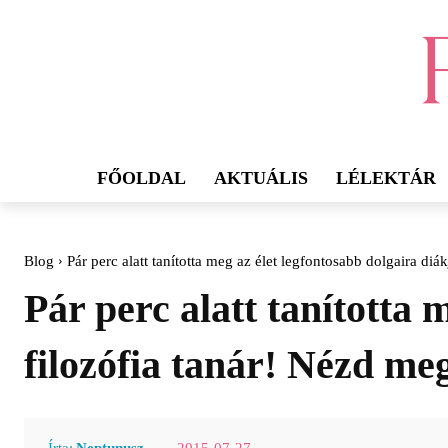
FŐOLDAL
AKTUÁLIS
LÉLEKTÁR
Blog
Pár perc alatt tanította meg az élet legfontosabb dolgaira diákj
Pár perc alatt tanította 
filozófia tanár! Nézd meg
2015-07-27
Írta:
Neptunusz