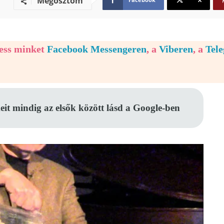
Megosztom
vess minket
Facebook Messengeren
, a
Viberen
, a
Tel
eit mindig az elsők között lásd a Google-ben