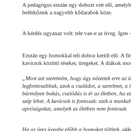
A pedagógus ezután egy dobozt vett elő, amelyb
beférkőztek a nagyobb kődarabok köze.
A kérdés ugyanaz volt: tele van-e az üveg. Igen
Ezután egy homokkal teli doboz került elő. A f
kavicsok közötti réseket, üregeket. A diákok most
„Most azt szeretném, hogy úgy nézzetek erre az ü
legfontosabbak, azok a családot, a szerelmet, a tá
bármilyen bukás, csalódás is ér az életben, ha 
szép lehet. A kavicsok is fontosak: ezek a munkah
apróságokat, amelyek az életben nem fontosak.
Ha az üres üvegbe előbb a homokot töltitek, akk