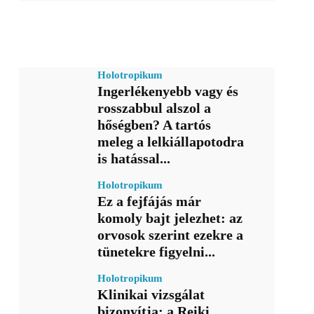
Holotropikum
Ingerlékenyebb vagy és
rosszabbul alszol a
hőségben? A tartós
meleg a lelkiállapotodra
is hatással...
Holotropikum
Ez a fejfájás már
komoly bajt jelezhet: az
orvosok szerint ezekre a
tünetekre figyelni...
Holotropikum
Klinikai vizsgálat
bizonyítja: a Reiki