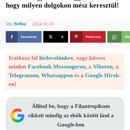
hogy milyen dolgokon mész keresztül!
2024-11-15
Írta:
Bellini
Facebook
X
Pinterest
Wh
Iratkozz fel
hírlevelünkre
, vagy kövess
minket
Facebook Messengeren
, a
Viberen
, a
Telegramon
,
Whatsappon
és a
Google Hírek
-
en!
Állítsd be, hogy a Filantropikum
cikkeit mindig az elsők között lásd a
Google-ben