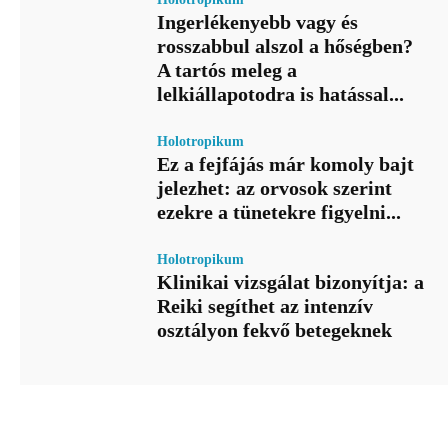
Ingerlékenyebb vagy és
rosszabbul alszol a hőségben?
A tartós meleg a
lelkiállapotodra is hatással...
Holotropikum
Ez a fejfájás már komoly bajt
jelezhet: az orvosok szerint
ezekre a tünetekre figyelni...
Holotropikum
Klinikai vizsgálat bizonyítja: a
Reiki segíthet az intenzív
osztályon fekvő betegeknek