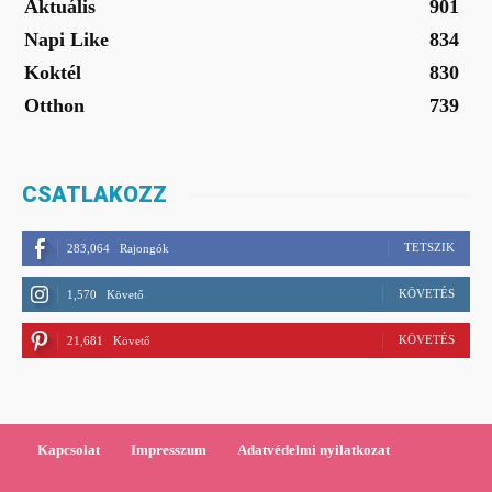
Aktuális
901
Napi Like
834
Koktél
830
Otthon
739
CSATLAKOZZ
TETSZIK
283,064
Rajongók
KÖVETÉS
1,570
Követő
KÖVETÉS
21,681
Követő
Kapcsolat
Impresszum
Adatvédelmi nyilatkozat