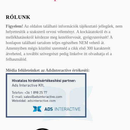
RÓLUNK
Figyelem!
Az oldalon található információk tájékoztató jellegűek, nem
helyettesítik a szakszerű orvosi véleményt. A kockázatokról és a
mellékhatásokról kérdezze meg kezelőorvosát, gyógyszerészét! A
honlapon található tartalom teljes egészében NEM vehető át.
Amennyiben mégis közölni szeretnéd a cikk első 300 karakterét
átveheted, a további szövegrészt pedig linkelve itt olvashatja el a
felhasználód.
Média felületeinket az AdsInteractive értékesíti: