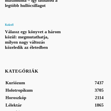
maximuma – így láthatod a
legtöbb hullócsillagot
Koktél
Válassz egy könyvet a három
közül: megmutathatja,
milyen nagy változás
közeledik az életedben
KATEGÓRIÁK
Kuriózum
7437
Holotropikum
3705
Horoszkóp
2114
Lélektár
1865