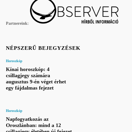
Partnereink:
NÉPSZERŰ BEJEGYZÉSEK
Horoszkóp
Kínai horoszkóp: 4
csillagjegy számára
augusztus 9-én véget érhet
egy fájdalmas fejezet
Horoszkóp
Napfogyatkozás az
Oroszlánban: mind a 12
csillagjegy életében új fejezet