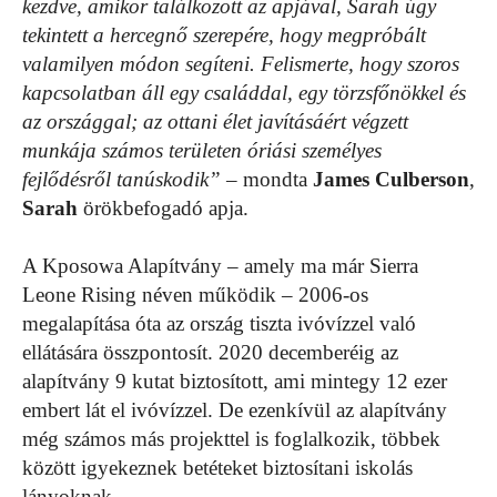
kezdve, amikor találkozott az apjával, Sarah úgy
tekintett a hercegnő szerepére, hogy megpróbált
valamilyen módon segíteni. Felismerte, hogy szoros
kapcsolatban áll egy családdal, egy törzsfőnökkel és
az országgal; az ottani élet javításáért végzett
munkája számos területen óriási személyes
fejlődésről tanúskodik”
– mondta
James Culberson
,
Sarah
örökbefogadó apja.
A Kposowa Alapítvány – amely ma már Sierra
Leone Rising néven működik – 2006-os
megalapítása óta az ország tiszta ivóvízzel való
ellátására összpontosít. 2020 decemberéig az
alapítvány 9 kutat biztosított, ami mintegy 12 ezer
embert lát el ivóvízzel. De ezenkívül az alapítvány
még számos más projekttel is foglalkozik, többek
között igyekeznek betéteket biztosítani iskolás
lányoknak.