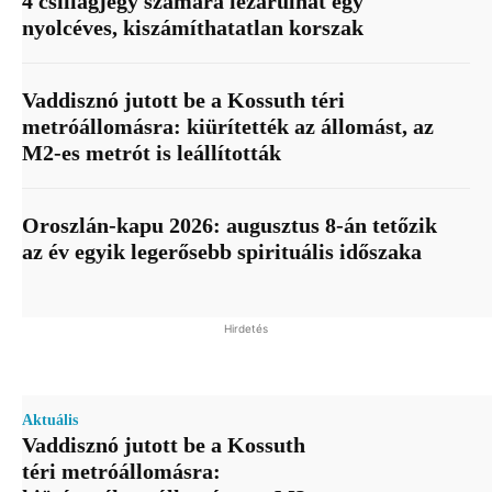
4 csillagjegy számára lezárulhat egy
nyolcéves, kiszámíthatatlan korszak
Vaddisznó jutott be a Kossuth téri
metróállomásra: kiürítették az állomást, az
M2-es metrót is leállították
Oroszlán-kapu 2026: augusztus 8-án tetőzik
az év egyik legerősebb spirituális időszaka
Hirdetés
Aktuális
Vaddisznó jutott be a Kossuth
téri metróállomásra: