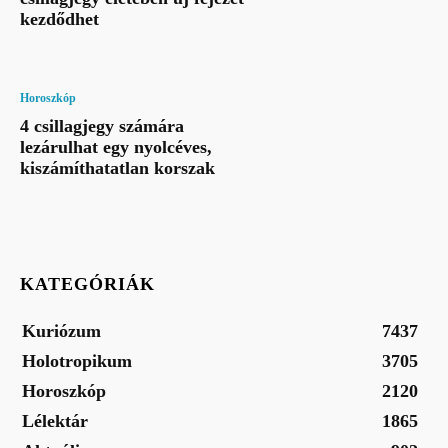
kezdődhet
Horoszkóp
4 csillagjegy számára
lezárulhat egy nyolcéves,
kiszámíthatatlan korszak
KATEGÓRIÁK
Kuriózum
7437
Holotropikum
3705
Horoszkóp
2120
Lélektár
1865