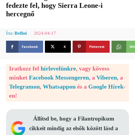
fedezte fel, hogy Sierra Leone-i
hercegnő
2024-04-17
Írta:
Bellini
Facebook
X
Pinterest
Wh
Iratkozz fel
hírlevelünkre
, vagy kövess
minket
Facebook Messengeren
, a
Viberen
, a
Telegramon
,
Whatsappon
és a
Google Hírek
-
en!
Állítsd be, hogy a Filantropikum
cikkeit mindig az elsők között lásd a