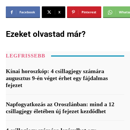
Facebook
X
Pinterest
Whats
Ezeket olvastad már?
LEGFRISSEBB
Kínai horoszkóp: 4 csillagjegy számára
augusztus 9-én véget érhet egy fájdalmas
fejezet
Napfogyatkozás az Oroszlánban: mind a 12
csillagjegy életében új fejezet kezdődhet