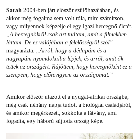
Sarah
2004-ben járt először szülőhazájában, és
akkor még fogalma sem volt róla, mire számítson,
vagy milyennek képzelje el egy igazi hercegnő életét.
„A hercegnőkről csak azt tudtam, amit a filmekben
láttam. De ez valójában a felelősségről szól”
–
magyarázta.
„Arról, hogy a dédapám és a
nagyapám nyomdokaiba lépjek, és arról, amit ők
tettek az országért. Rájöttem, hogy hercegnőként ez a
szerepem, hogy előrevigyem az országomat.”
Amikor először utazott el a nyugat-afrikai országba,
még csak néhány napja tudott a biológiai családjáról,
és amikor megérkezett, sokkolta a látvány, ami
fogadta, egy háború sújtotta ország képe.