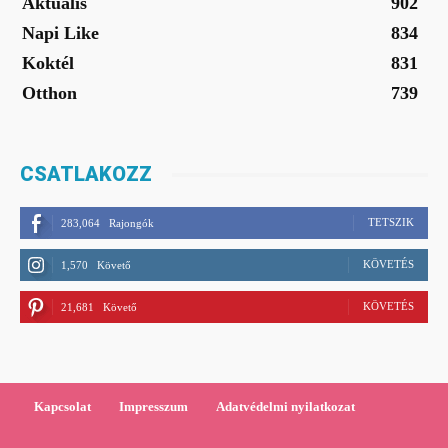
Aktuális
902
Napi Like
834
Koktél
831
Otthon
739
CSATLAKOZZ
TETSZIK
283,064
Rajongók
KÖVETÉS
1,570
Követő
KÖVETÉS
21,681
Követő
Kapcsolat
Impresszum
Adatvédelmi nyilatkozat