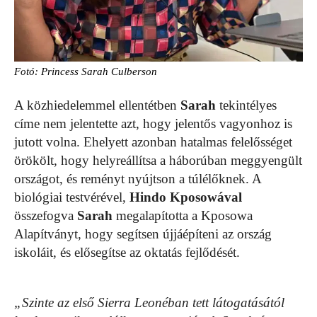
Fotó: Princess Sarah Culberson
A közhiedelemmel ellentétben
Sarah
tekintélyes
címe nem jelentette azt, hogy jelentős vagyonhoz is
jutott volna. Ehelyett azonban hatalmas felelősséget
örökölt, hogy helyreállítsa a háborúban meggyengült
országot, és reményt nyújtson a túlélőknek. A
biológiai testvérével,
Hindo Kposowával
összefogva
Sarah
megalapította a Kposowa
Alapítványt, hogy segítsen újjáépíteni az ország
iskoláit, és elősegítse az oktatás fejlődését.
„Szinte az első Sierra Leonéban tett látogatásától