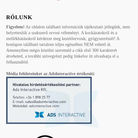
RÓLUNK
Figyelem!
Az oldalon található információk tájékoztató jellegűek, nem
helyettesítik a szakszerű orvosi véleményt. A kockázatokról és a
mellékhatásokról kérdezze meg kezelőorvosát, gyógyszerészét! A
honlapon található tartalom teljes egészében NEM vehető át.
Amennyiben mégis közölni szeretnéd a cikk első 300 karakterét
átveheted, a további szövegrészt pedig linkelve itt olvashatja el a
felhasználód.
Média felületeinket az AdsInteractive értékesíti: