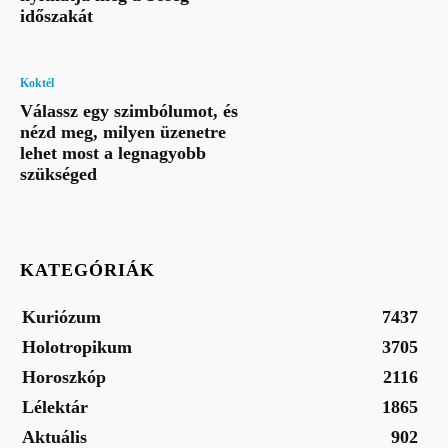
időszakát
Koktél
Válassz egy szimbólumot, és
nézd meg, milyen üzenetre
lehet most a legnagyobb
szükséged
KATEGÓRIÁK
Kuriózum
7437
Holotropikum
3705
Horoszkóp
2116
Lélektár
1865
Aktuális
902