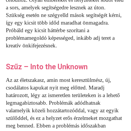
a sors, amelyek segítségedre lesznek az úton.
Szükség esetén ne szégyelld mások segítségét kérni,
így egy kicsit több időd maradhat önmagadra.
Próbáld egy kicsit háttérbe szorítani a
problémamegoldó képességed, inkább adj teret a
kreatív önkifejezésnek.
Szűz – Into the Unknown
Az az életszakasz, amin most keresztülmész, új,
csodálatos kapukat nyit meg előtted. Maradj
határozott, légy az ismeretlen területeken is a lehető
legmagabiztosabb. Problémák adódhatnak
valamelyik közeli hozzátartozóddal, vagy az egyik
szülőddel, és ez a helyzet erős érzelmeket mozgathat
meg benned. Ebben a problémás időszakban