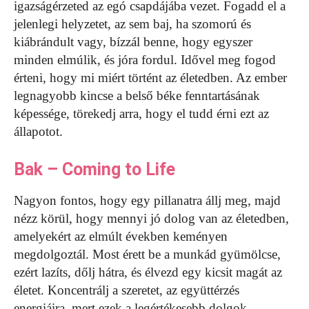
igazságérzeted az egó csapdájába vezet. Fogadd el a
jelenlegi helyzetet, az sem baj, ha szomorú és
kiábrándult vagy, bízzál benne, hogy egyszer
minden elmúlik, és jóra fordul. Idővel meg fogod
érteni, hogy mi miért történt az életedben. Az ember
legnagyobb kincse a belső béke fenntartásának
képessége, törekedj arra, hogy el tudd érni ezt az
állapotot.
Bak – Coming to Life
Nagyon fontos, hogy egy pillanatra állj meg, majd
nézz körül, hogy mennyi jó dolog van az életedben,
amelyekért az elmúlt években keményen
megdolgoztál. Most érett be a munkád gyümölcse,
ezért lazíts, dőlj hátra, és élvezd egy kicsit magát az
életet. Koncentrálj a szeretet, az együttérzés
energiáira, mert ezek a legértékesebb dolgok.