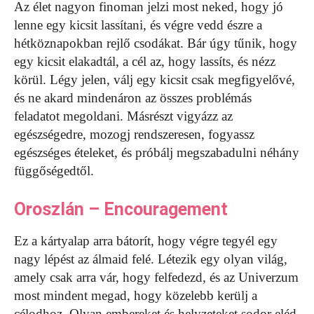
Az élet nagyon finoman jelzi most neked, hogy jó
lenne egy kicsit lassítani, és végre vedd észre a
hétköznapokban rejlő csodákat. Bár úgy tűnik, hogy
egy kicsit elakadtál, a cél az, hogy lassíts, és nézz
körül. Légy jelen, válj egy kicsit csak megfigyelővé,
és ne akard mindenáron az összes problémás
feladatot megoldani. Másrészt vigyázz az
egészségedre, mozogj rendszeresen, fogyassz
egészséges ételeket, és próbálj megszabadulni néhány
függőségedtől.
Oroszlán – Encouragement
Ez a kártyalap arra bátorít, hogy végre tegyél egy
nagy lépést az álmaid felé. Létezik egy olyan világ,
amely csak arra vár, hogy felfedezd, és az Univerzum
most mindent megad, hogy közelebb kerülj a
célodhoz. Olyan embereket és helyzeteket sodor eléd