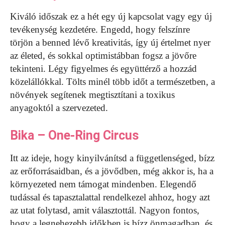
Kiváló időszak ez a hét egy új kapcsolat vagy egy új
tevékenység kezdetére. Engedd, hogy felszínre
törjön a benned lévő kreativitás, így új értelmet nyer
az életed, és sokkal optimistábban fogsz a jövőre
tekinteni. Légy figyelmes és együttérző a hozzád
közelállókkal. Tölts minél több időt a természetben, a
növények segítenek megtisztítani a toxikus
anyagoktól a szervezeted.
Bika – One-Ring Circus
Itt az ideje, hogy kinyilvánítsd a függetlenséged, bízz
az erőforrásaidban, és a jövődben, még akkor is, ha a
környezeted nem támogat mindenben. Elegendő
tudással és tapasztalattal rendelkezel ahhoz, hogy azt
az utat folytasd, amit választottál. Nagyon fontos,
hogy a legnehezebb időkben is bízz önmagadban, és