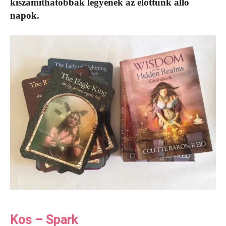
kiszámíthatóbbak legyenek az előttünk álló
napok.
Kos – Spark