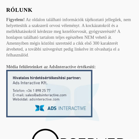
RÓLUNK
Figyelem!
Az oldalon található információk tájékoztató jellegűek, nem
helyettesítik a szakszerű orvosi véleményt. A kockázatokról és a
mellékhatásokról kérdezze meg kezelőorvosát, gyógyszerészét! A
honlapon található tartalom teljes egészében NEM vehető át.
Amennyiben mégis közölni szeretnéd a cikk első 300 karakterét
átveheted, a további szövegrészt pedig linkelve itt olvashatja el a
felhasználód.
Média felületeinket az AdsInteractive értékesíti: