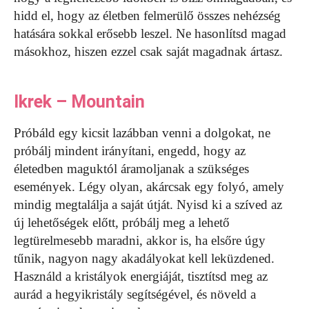
hidd el, hogy az életben felmerülő összes nehézség
hatására sokkal erősebb leszel. Ne hasonlítsd magad
másokhoz, hiszen ezzel csak saját magadnak ártasz.
Ikrek – Mountain
Próbáld egy kicsit lazábban venni a dolgokat, ne
próbálj mindent irányítani, engedd, hogy az
életedben maguktól áramoljanak a szükséges
események. Légy olyan, akárcsak egy folyó, amely
mindig megtalálja a saját útját. Nyisd ki a szíved az
új lehetőségek előtt, próbálj meg a lehető
legtürelmesebb maradni, akkor is, ha elsőre úgy
tűnik, nagyon nagy akadályokat kell leküzdened.
Használd a kristályok energiáját, tisztítsd meg az
aurád a hegyikristály segítségével, és növeld a