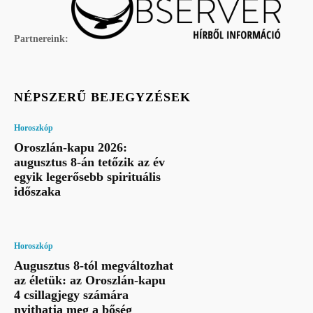
Partnereink:
NÉPSZERŰ BEJEGYZÉSEK
Horoszkóp
Oroszlán-kapu 2026:
augusztus 8-án tetőzik az év
egyik legerősebb spirituális
időszaka
Horoszkóp
Augusztus 8-tól megváltozhat
az életük: az Oroszlán-kapu
4 csillagjegy számára
nyithatja meg a bőség