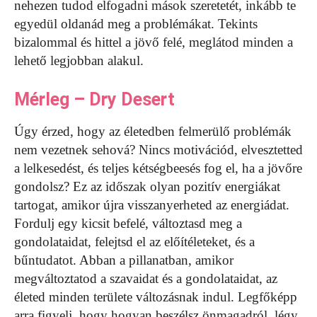
nehezen tudod elfogadni mások szeretetét, inkább te
egyedül oldanád meg a problémákat. Tekints
bizalommal és hittel a jövő felé, meglátod minden a
lehető legjobban alakul.
Mérleg – Dry Desert
Úgy érzed, hogy az életedben felmerülő problémák
nem vezetnek sehová? Nincs motivációd, elvesztetted
a lelkesedést, és teljes kétségbeesés fog el, ha a jövőre
gondolsz? Ez az időszak olyan pozitív energiákat
tartogat, amikor újra visszanyerheted az energiádat.
Fordulj egy kicsit befelé, változtasd meg a
gondolataidat, felejtsd el az előítéleteket, és a
bűntudatot. Abban a pillanatban, amikor
megváltoztatod a szavaidat és a gondolataidat, az
életed minden területe változásnak indul. Legfőképp
arra figyelj, hogy hogyan beszélsz önmagadról, légy