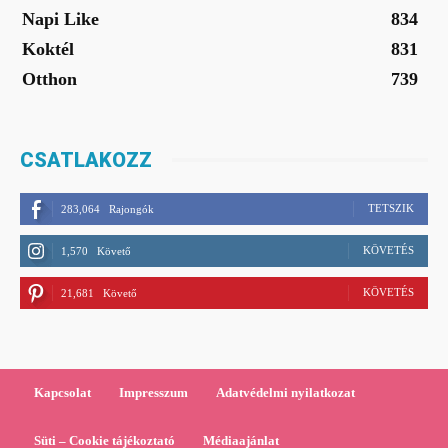
Napi Like
834
Koktél
831
Otthon
739
CSATLAKOZZ
TETSZIK
283,064
Rajongók
KÖVETÉS
1,570
Követő
KÖVETÉS
21,681
Követő
Kapcsolat
Impresszum
Adatvédelmi nyilatkozat
Süti – Cookie tájékoztató
Médiaajánlat