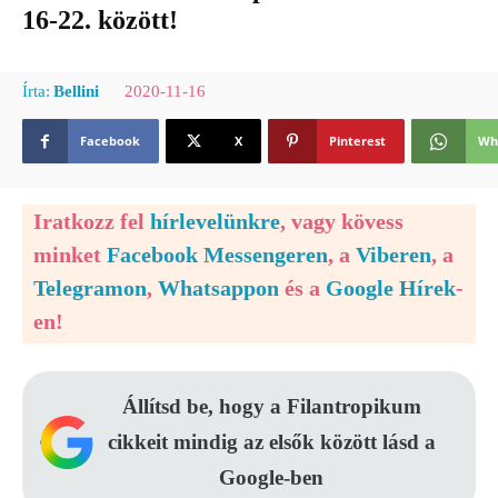
16-22. között!
2020-11-16
Írta:
Bellini
Facebook
X
Pinterest
Wh
Iratkozz fel
hírlevelünkre
, vagy kövess
minket
Facebook Messengeren
, a
Viberen
, a
Telegramon
,
Whatsappon
és a
Google Hírek
-
en!
Állítsd be, hogy a Filantropikum
cikkeit mindig az elsők között lásd a
Google-ben