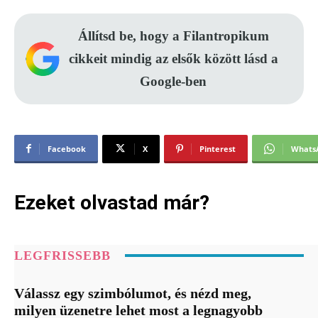
Állítsd be, hogy a Filantropikum
cikkeit mindig az elsők között lásd a
Google-ben
Facebook
X
Pinterest
Whats
Ezeket olvastad már?
LEGFRISSEBB
Válassz egy szimbólumot, és nézd meg,
milyen üzenetre lehet most a legnagyobb