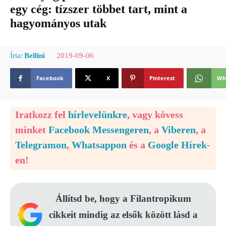
egy cég: tízszer többet tart, mint a
hagyományos utak
2019-09-06
Írta:
Bellini
Facebook
X
Pinterest
Wh
Iratkozz fel
hírlevelünkre
, vagy kövess
minket
Facebook Messengeren
, a
Viberen
, a
Telegramon
,
Whatsappon
és a
Google Hírek
-
en!
Állítsd be, hogy a Filantropikum
cikkeit mindig az elsők között lásd a