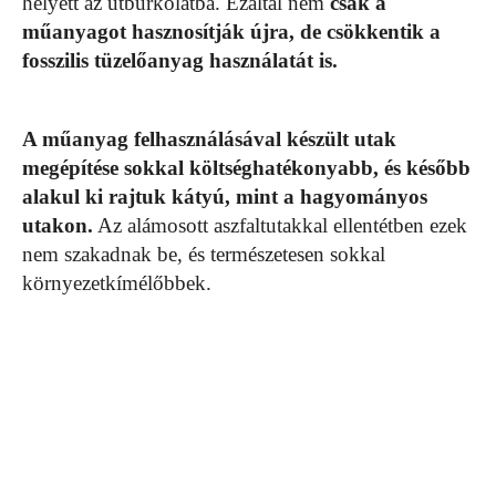
helyett az útburkolatba. Ezáltal nem
csak a
műanyagot hasznosítják újra, de csökkentik a
fosszilis tüzelőanyag használatát is.
A műanyag felhasználásával készült utak
megépítése sokkal költséghatékonyabb, és később
alakul ki rajtuk kátyú, mint a hagyományos
utakon.
Az alámosott aszfaltutakkal ellentétben ezek
nem szakadnak be, és természetesen sokkal
környezetkímélőbbek.