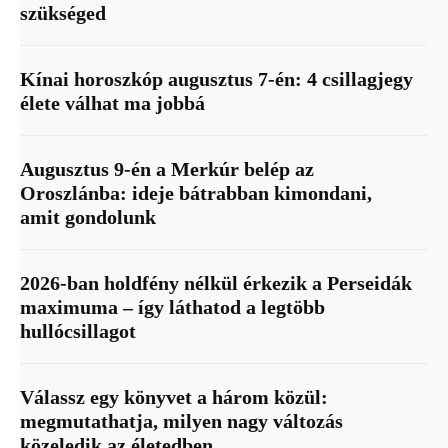
szükséged
Kínai horoszkóp augusztus 7-én: 4 csillagjegy
élete válhat ma jobbá
Augusztus 9-én a Merkúr belép az
Oroszlánba: ideje bátrabban kimondani,
amit gondolunk
2026-ban holdfény nélkül érkezik a Perseidák
maximuma – így láthatod a legtöbb
hullócsillagot
Válassz egy könyvet a három közül:
megmutathatja, milyen nagy változás
közeledik az életedben