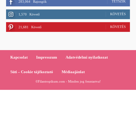
TETSZIK
283,064
Rajongók
KÖVETÉS
1,570
Követő
KÖVETÉS
21,681
Követő
Kapcsolat
Impresszum
Adatvédelmi nyilatkozat
Süti – Cookie tájékoztató
Médiaajánlat
©Filantropikum.com - Minden jog fenntartva!