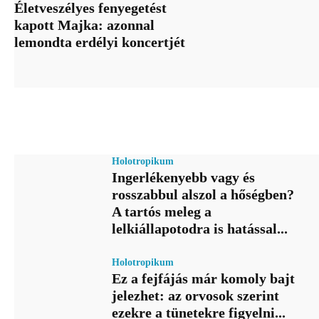
Életveszélyes fenyegetést
kapott Majka: azonnal
lemondta erdélyi koncertjét
Holotropikum
Ingerlékenyebb vagy és
rosszabbul alszol a hőségben?
A tartós meleg a
lelkiállapotodra is hatással...
Holotropikum
Ez a fejfájás már komoly bajt
jelezhet: az orvosok szerint
ezekre a tünetekre figyelni...