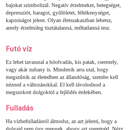
bajokat szimbolizál. Negatív érzelmeket, betegséget,
depressziót, haragot, gyűlöletet, féltékenységet,
kapzsiságot jelent. Olyan életszakaszban lehetsz,
amely érzelmileg tisztátalanná, méltatlanná tesz.
Futó víz
Ez lehet tavasszal a hóolvadás, kis patak, csermely,
vagy akár zuhany is. Mindenik arra utal, hogy
megszűnik az életedben az állandóság, szembe kell
nézned a változásokkal. El kell távolodnod a
megszokott dolgoktól a fejlődés érdekében.
Fulladás
Ha vízbefulladásról álmodsz, az azt jelenti, hogy a
dolgaid nem úgy mennek, ahogy azt szeretnéd. Nézz