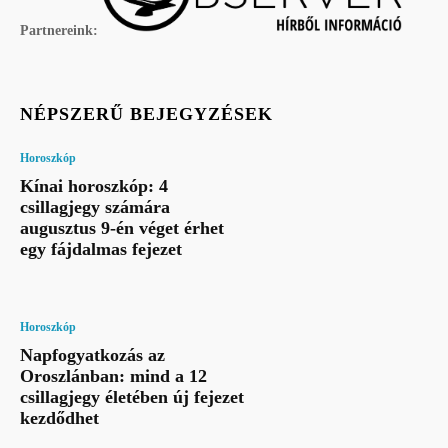
Partnereink:
NÉPSZERŰ BEJEGYZÉSEK
Horoszkóp
Kínai horoszkóp: 4
csillagjegy számára
augusztus 9-én véget érhet
egy fájdalmas fejezet
Horoszkóp
Napfogyatkozás az
Oroszlánban: mind a 12
csillagjegy életében új fejezet
kezdődhet