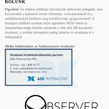
RÓLUNK
Figyelem!
Az oldalon található információk tájékoztató jellegűek, nem
helyettesítik a szakszerű orvosi véleményt. A kockázatokról és a
mellékhatásokról kérdezze meg kezelőorvosát, gyógyszerészét! A
honlapon található tartalom teljes egészében NEM vehető át.
Amennyiben mégis közölni szeretnéd a cikk első 300 karakterét
átveheted, a további szövegrészt pedig linkelve itt olvashatja el a
felhasználód.
Média felületeinket az AdsInteractive értékesíti: