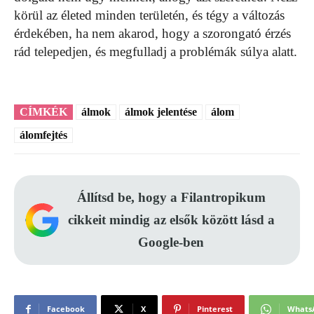
körül az életed minden területén, és tégy a változás
érdekében, ha nem akarod, hogy a szorongató érzés
rád telepedjen, és megfulladj a problémák súlya alatt.
CÍMKÉK
álmok
álmok jelentése
álom
álomfejtés
Állítsd be, hogy a Filantropikum
cikkeit mindig az elsők között lásd a
Google-ben
Facebook
X
Pinterest
Whats