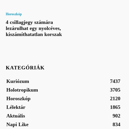
Horoszkóp
4 csillagjegy számára
lezárulhat egy nyolcéves,
kiszámíthatatlan korszak
KATEGÓRIÁK
Kuriózum
7437
Holotropikum
3705
Horoszkóp
2120
Lélektár
1865
Aktuális
902
Napi Like
834