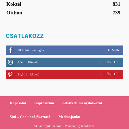
Koktél
831
Otthon
739
CSATLAKOZZ
TETSZIK
283,064
Rajongók
KÖVETÉS
1,570
Követő
KÖVETÉS
21,681
Követő
Kapcsolat
Impresszum
Adatvédelmi nyilatkozat
Süti – Cookie tájékoztató
Médiaajánlat
©Filantropikum.com - Minden jog fenntartva!