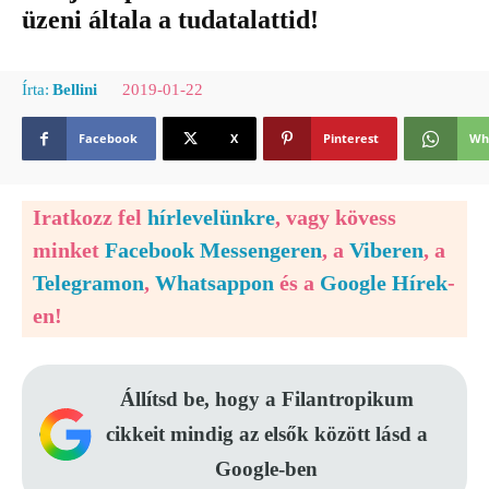
üzeni általa a tudatalattid!
2019-01-22
Írta:
Bellini
Facebook
X
Pinterest
Wh
Iratkozz fel
hírlevelünkre
, vagy kövess
minket
Facebook Messengeren
, a
Viberen
, a
Telegramon
,
Whatsappon
és a
Google Hírek
-
en!
Állítsd be, hogy a Filantropikum
cikkeit mindig az elsők között lásd a
Google-ben