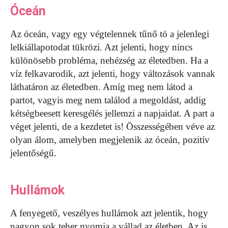
Óceán
Az óceán, vagy egy végtelennek tűnő tó a jelenlegi
lelkiállapotodat tükrözi. Azt jelenti, hogy nincs
különösebb probléma, nehézség az életedben. Ha a
víz felkavarodik, azt jelenti, hogy változások vannak
láthatáron az életedben. Amíg meg nem látod a
partot, vagyis meg nem találod a megoldást, addig
kétségbeesett keresgélés jellemzi a napjaidat. A part a
véget jelenti, de a kezdetet is! Összességében véve az
olyan álom, amelyben megjelenik az óceán, pozitív
jelentőségű.
Hullámok
A fenyegető, veszélyes hullámok azt jelentik, hogy
nagyon sok teher nyomja a vállad az életben. Az is