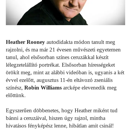
Heather Rooney
autodidakta módon tanult meg
rajzolni, és ma már 21 évesen művészeti egyetemen
tanul, ahol elsősorban színes ceruzákkal készít
lélegzetelállító portrékat. Elsősorban hírességeket
örökít meg, mint az alábbi videóban is, ugyanis a két
évvel ezelőtt, augusztus 11-én eltávozó zseniális
színész,
Robin Williams
arcképe elevenedik meg
előttünk.
Egyszerűen döbbenetes, hogy Heather miként tud
bánni a ceruzáival, hiszen úgy rajzol, mintha
hivatásos fényképész lenne, hibátlan amit csinál!