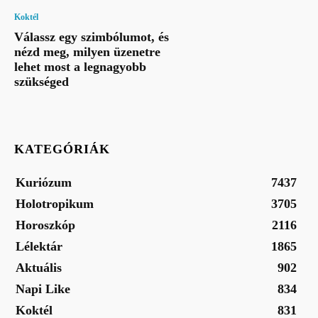
Koktél
Válassz egy szimbólumot, és
nézd meg, milyen üzenetre
lehet most a legnagyobb
szükséged
KATEGÓRIÁK
Kuriózum
7437
Holotropikum
3705
Horoszkóp
2116
Lélektár
1865
Aktuális
902
Napi Like
834
Koktél
831