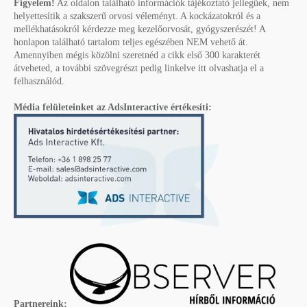
Figyelem!
Az oldalon található információk tájékoztató jellegűek, nem
helyettesítik a szakszerű orvosi véleményt. A kockázatokról és a
mellékhatásokról kérdezze meg kezelőorvosát, gyógyszerészét! A
honlapon található tartalom teljes egészében NEM vehető át.
Amennyiben mégis közölni szeretnéd a cikk első 300 karakterét
átveheted, a további szövegrészt pedig linkelve itt olvashatja el a
felhasználód.
Média felületeinket az AdsInteractive értékesíti:
Partnereink: