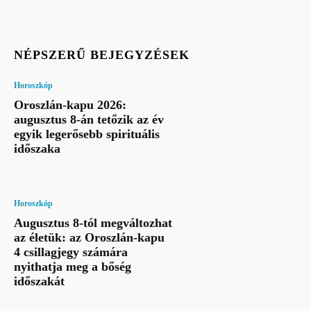
NÉPSZERŰ BEJEGYZÉSEK
Horoszkóp
Oroszlán-kapu 2026:
augusztus 8-án tetőzik az év
egyik legerősebb spirituális
időszaka
Horoszkóp
Augusztus 8-tól megváltozhat
az életük: az Oroszlán-kapu
4 csillagjegy számára
nyithatja meg a bőség
időszakát