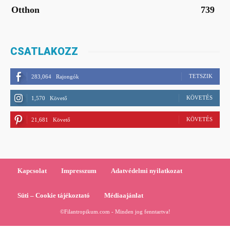
Otthon
739
CSATLAKOZZ
TETSZIK
283,064
Rajongók
KÖVETÉS
1,570
Követő
KÖVETÉS
21,681
Követő
Kapcsolat
Impresszum
Adatvédelmi nyilatkozat
Süti – Cookie tájékoztató
Médiaajánlat
©Filantropikum.com - Minden jog fenntartva!