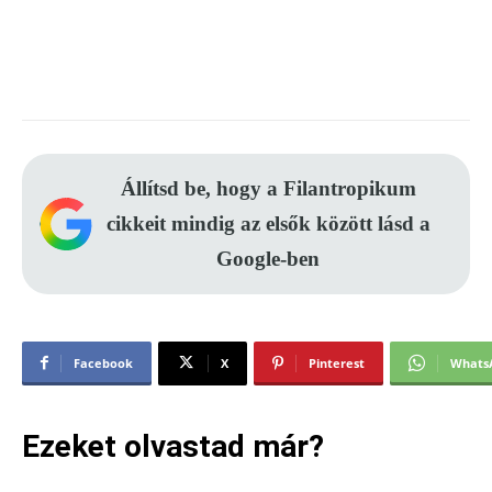
Állítsd be, hogy a Filantropikum
cikkeit mindig az elsők között lásd a
Google-ben
Facebook
X
Pinterest
Whats
Ezeket olvastad már?