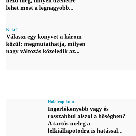
nézd meg, milyen üzenetre
lehet most a legnagyobb...
Koktél
Válassz egy könyvet a három
közül: megmutathatja, milyen
nagy változás közeledik az...
Holotropikum
Ingerlékenyebb vagy és
rosszabbul alszol a hőségben?
A tartós meleg a
lelkiállapotodra is hatással...