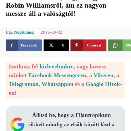
Robin Williamsről, ám ez nagyon
messze áll a valóságtól!
2016-09-02
Írta:
Neptunusz
Facebook
X
Pinterest
Wh
Iratkozz fel
hírlevelünkre
, vagy kövess
minket
Facebook Messengeren
, a
Viberen
, a
Telegramon
,
Whatsappon
és a
Google Hírek
-
en!
Állítsd be, hogy a Filantropikum
cikkeit mindig az elsők között lásd a