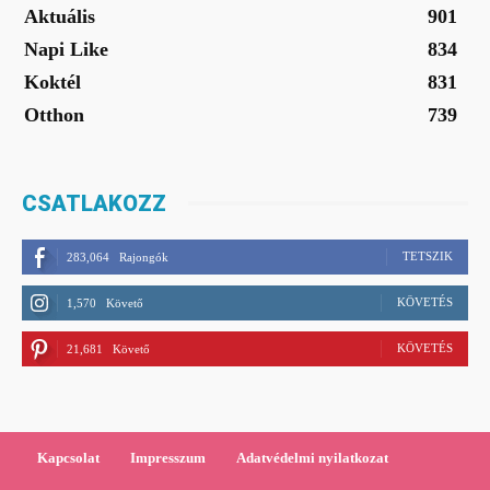
Aktuális
901
Napi Like
834
Koktél
831
Otthon
739
CSATLAKOZZ
TETSZIK
283,064
Rajongók
KÖVETÉS
1,570
Követő
KÖVETÉS
21,681
Követő
Kapcsolat
Impresszum
Adatvédelmi nyilatkozat