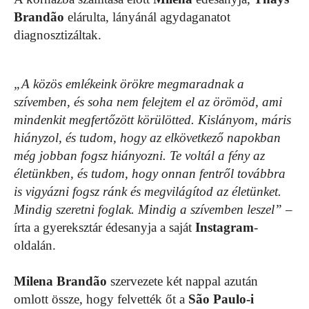
Brandão
elárulta, lányánál agydaganatot
diagnosztizáltak.
„A közös emlékeink örökre megmaradnak a
szívemben, és soha nem felejtem el az örömöd, ami
mindenkit megfertőzött körülötted. Kislányom, máris
hiányzol, és tudom, hogy az elkövetkező napokban
még jobban fogsz hiányozni. Te voltál a fény az
életünkben, és tudom, hogy onnan fentről továbbra
is vigyázni fogsz ránk és megvilágítod az életünket.
Mindig szeretni foglak. Mindig a szívemben leszel”
–
írta a gyereksztár édesanyja a saját
Instagram
-
oldalán.
Milena Brandão
szervezete két nappal azután
omlott össze, hogy felvették őt a
São Paulo-i