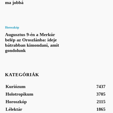
ma jobbá
Horoszkóp
Augusztus 9-én a Merkúr
belép az Oroszlánba: ideje
bátrabban kimondani, amit
gondolunk
KATEGÓRIÁK
Kuriózum
7437
Holotropikum
3705
Horoszkóp
2115
Lélektár
1865