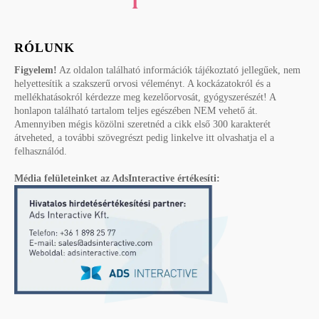
RÓLUNK
Figyelem!
Az oldalon található információk tájékoztató jellegűek, nem
helyettesítik a szakszerű orvosi véleményt. A kockázatokról és a
mellékhatásokról kérdezze meg kezelőorvosát, gyógyszerészét! A
honlapon található tartalom teljes egészében NEM vehető át.
Amennyiben mégis közölni szeretnéd a cikk első 300 karakterét
átveheted, a további szövegrészt pedig linkelve itt olvashatja el a
felhasználód.
Média felületeinket az AdsInteractive értékesíti: