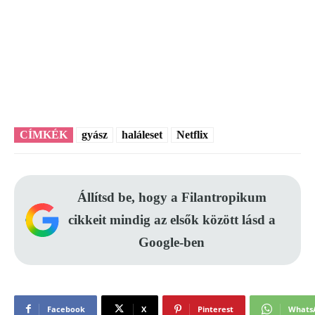
CÍMKÉK
gyász
haláleset
Netflix
Állítsd be, hogy a Filantropikum
cikkeit mindig az elsők között lásd a
Google-ben
Facebook
X
Pinterest
Whats