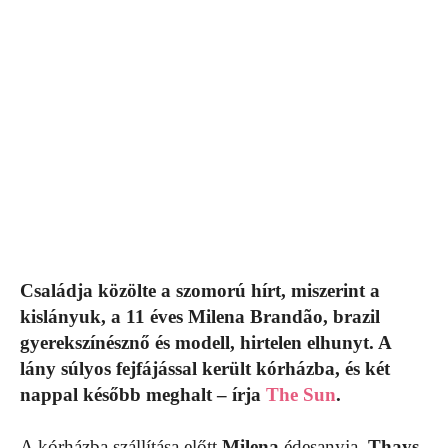
Családja közölte a szomorú hírt, miszerint a
kislányuk, a 11 éves Milena Brandão, brazil
gyerekszínésznő és modell, hirtelen elhunyt. A
lány súlyos fejfájással került kórházba, és két
nappal később meghalt – írja
The Sun
.
A kórházba szállítása előtt
Milena
édesanyja,
Thays