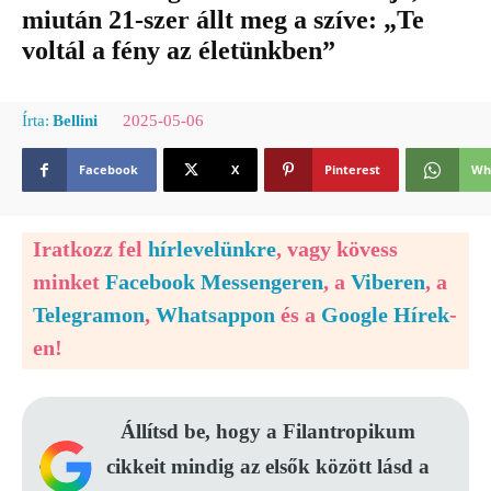
miután 21-szer állt meg a szíve: „Te
voltál a fény az életünkben”
2025-05-06
Írta:
Bellini
Facebook
X
Pinterest
Wh
Iratkozz fel
hírlevelünkre
, vagy kövess
minket
Facebook Messengeren
, a
Viberen
, a
Telegramon
,
Whatsappon
és a
Google Hírek
-
en!
Állítsd be, hogy a Filantropikum
cikkeit mindig az elsők között lásd a