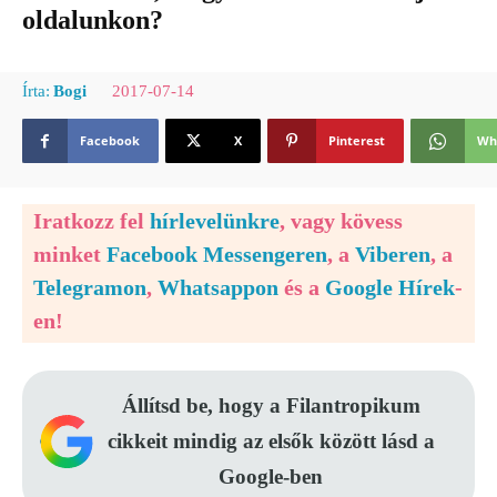
oldalunkon?
2017-07-14
Írta:
Bogi
Facebook
X
Pinterest
Wh
Iratkozz fel
hírlevelünkre
, vagy kövess
minket
Facebook Messengeren
, a
Viberen
, a
Telegramon
,
Whatsappon
és a
Google Hírek
-
en!
Állítsd be, hogy a Filantropikum
cikkeit mindig az elsők között lásd a
Google-ben