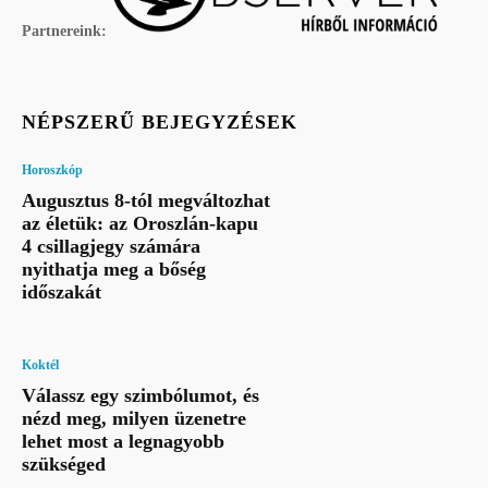
Partnereink:
NÉPSZERŰ BEJEGYZÉSEK
Horoszkóp
Augusztus 8-tól megváltozhat
az életük: az Oroszlán-kapu
4 csillagjegy számára
nyithatja meg a bőség
időszakát
Koktél
Válassz egy szimbólumot, és
nézd meg, milyen üzenetre
lehet most a legnagyobb
szükséged