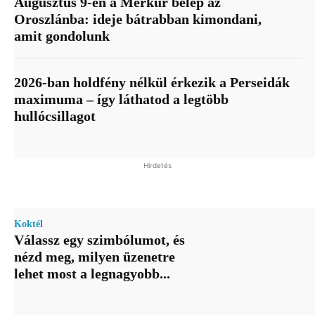
Augusztus 9-én a Merkúr belép az
Oroszlánba: ideje bátrabban kimondani,
amit gondolunk
2026-ban holdfény nélkül érkezik a Perseidák
maximuma – így láthatod a legtöbb
hullócsillagot
Hirdetés
Koktél
Válassz egy szimbólumot, és
nézd meg, milyen üzenetre
lehet most a legnagyobb...