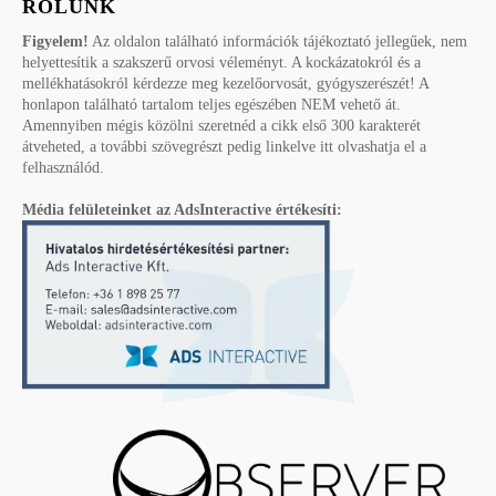
RÓLUNK
Figyelem!
Az oldalon található információk tájékoztató jellegűek, nem
helyettesítik a szakszerű orvosi véleményt. A kockázatokról és a
mellékhatásokról kérdezze meg kezelőorvosát, gyógyszerészét! A
honlapon található tartalom teljes egészében NEM vehető át.
Amennyiben mégis közölni szeretnéd a cikk első 300 karakterét
átveheted, a további szövegrészt pedig linkelve itt olvashatja el a
felhasználód.
Média felületeinket az AdsInteractive értékesíti: