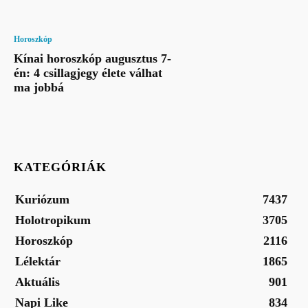
Horoszkóp
Kínai horoszkóp augusztus 7-
én: 4 csillagjegy élete válhat
ma jobbá
KATEGÓRIÁK
Kuriózum
7437
Holotropikum
3705
Horoszkóp
2116
Lélektár
1865
Aktuális
901
Napi Like
834