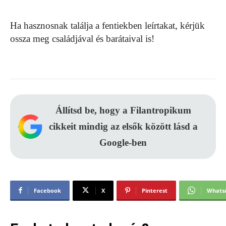
Ha hasznosnak találja a fentiekben leírtakat, kérjük
ossza meg családjával és barátaival is!
Állítsd be, hogy a Filantropikum
cikkeit mindig az elsők között lásd a
Google-ben
Facebook
X
Pinterest
Whats