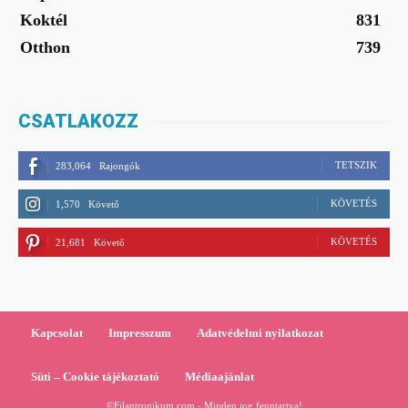
Koktél
831
Otthon
739
CSATLAKOZZ
TETSZIK
283,064
Rajongók
KÖVETÉS
1,570
Követő
KÖVETÉS
21,681
Követő
Kapcsolat
Impresszum
Adatvédelmi nyilatkozat
Süti – Cookie tájékoztató
Médiaajánlat
©Filantropikum.com - Minden jog fenntartva!