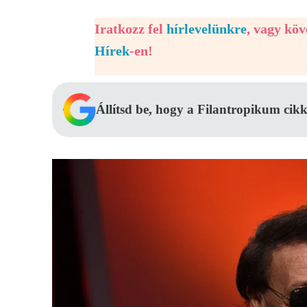
Iratkozz fel
hírlevelünkre
, vagy kö
Hírek
-en!
Állítsd be, hogy a Filantropikum cikk