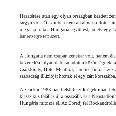
Hazatérése után egy olyan országban kezdett ze
tárgya volt. Ő azonban nem alkalmazkodott – ink
megalapította a Hungária együttest, amely egy 
ismertségre tett szert.
A Hungária nem csupán zenekar volt, hanem életér
keveredése olyan dalokat adott a közönségnek, a
Csókkirály, Hotel Menthol, Limbó Hintó. Ezek 
szabadság illúzióját hozták el egy zárt korszakba
A zenekar 1983-ban belső feszültségek miatt felo
klasszikus felállás újra összeállt, és a Népstadio
Hungária mítosza él. Az Ébredj fel Rockandrollia