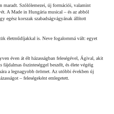
an maradt. Szólólemezei, új formációi, valamint
vét. A Made in Hungária musical – és az abból
gy egész korszak szabadságvágyának állított
tük életműdíjakkal is. Neve fogalommá vált: egyet
ven éven át élt házasságban feleségével, Ágival, akit
s fájdalmas őszinteséggel beszélt, és élete végéig
ámára a legnagyobb örömet. Az utóbbi években új
 házasságot – feleségeként emlegetett.