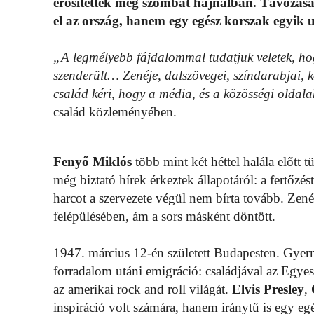
erősítették meg szombat hajnalban. Távozásáv
el az ország, hanem egy egész korszak egyik uto
„A legmélyebb fájdalommal tudatjuk veletek, h
szenderült… Zenéje, dalszövegei, színdarabjai, k
család kéri, hogy a média, és a közösségi oldala
család közleményében.
Fenyő Miklós
több mint két héttel halála előtt
még biztató hírek érkeztek állapotáról: a fertőzé
harcot a szervezete végül nem bírta tovább. Zené
felépülésében, ám a sors másként döntött.
1947. március 12-én született Budapesten. Gyer
forradalom utáni emigráció: családjával az Egyes
az amerikai rock and roll világát.
Elvis Presley
,
inspiráció volt számára, hanem iránytű is egy egé