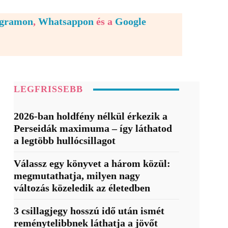
egramon
,
Whatsappon
és a
Google
LEGFRISSEBB
2026-ban holdfény nélkül érkezik a
Perseidák maximuma – így láthatod
a legtöbb hullócsillagot
Válassz egy könyvet a három közül:
megmutathatja, milyen nagy
változás közeledik az életedben
3 csillagjegy hosszú idő után ismét
reménytelibbnek láthatja a jövőt