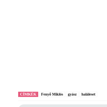
CÍMKÉK
Fenyő Miklós
gyász
haláleset