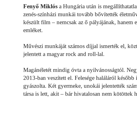
Fenyő Miklós
a Hungária után is megállíthatatl
zenés-színházi munkái tovább bővítették életmű
készült film – nemcsak az ő pályájának, hanem e
emléket.
Művészi munkáját számos díjjal ismerték el, köz
jelentett a magyar rock and roll-lal.
Magánéletét mindig óvta a nyilvánosságtól. Negy
2013-ban veszített el. Felesége haláláról később i
gyászolta. Két gyermeke, unokái jelentették sz
társa is lett, akit – bár hivatalosan nem kötöttek