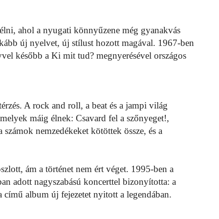
nélni, ahol a nyugati könnyűzene még gyanakvás
ább új nyelvet, új stílust hozott magával. 1967-ben
évvel később a Ki mit tud? megnyerésével országos
zés. A rock and roll, a beat és a jampi világ
melyek máig élnek: Csavard fel a szőnyeget!,
a számok nemzedékeket kötöttek össze, és a
.
szlott, ám a történet nem ért véget. 1995-ben a
nban adott nagyszabású koncerttel bizonyította: a
 című album új fejezetet nyitott a legendában.