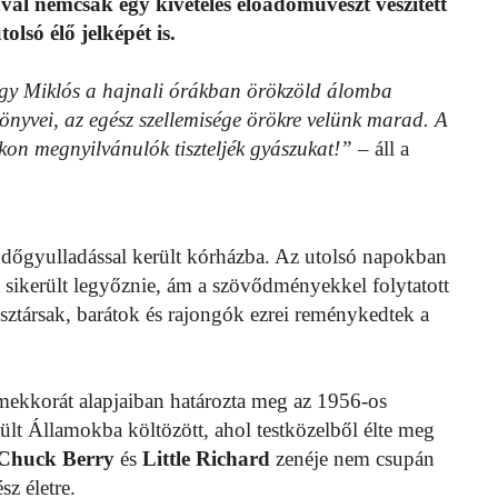
al nemcsak egy kivételes előadóművészt veszített
lsó élő jelképét is.
ogy Miklós a hajnali órákban örökzöld álomba
önyvei, az egész szellemisége örökre velünk marad. A
kon megnyilvánulók tiszteljék gyászukat!”
– áll a
 tüdőgyulladással került kórházba. Az utolsó napokban
st sikerült legyőznie, ám a szövődményekkel folytatott
sztársak, barátok és rajongók ezrei reménykedtek a
mekkorát alapjaiban határozta meg az 1956-os
ült Államokba költözött, ahol testközelből élte meg
Chuck Berry
és
Little Richard
zenéje nem csupán
sz életre.