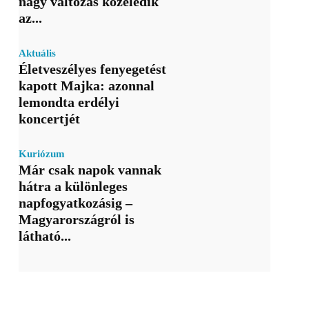
nagy változás közeledik
az...
Aktuális
Életveszélyes fenyegetést
kapott Majka: azonnal
lemondta erdélyi
koncertjét
Kuriózum
Már csak napok vannak
hátra a különleges
napfogyatkozásig –
Magyarországról is
látható...