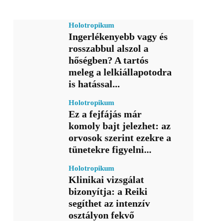
Holotropikum
Ingerlékenyebb vagy és
rosszabbul alszol a
hőségben? A tartós
meleg a lelkiállapotodra
is hatással...
Holotropikum
Ez a fejfájás már
komoly bajt jelezhet: az
orvosok szerint ezekre a
tünetekre figyelni...
Holotropikum
Klinikai vizsgálat
bizonyítja: a Reiki
segíthet az intenzív
osztályon fekvő