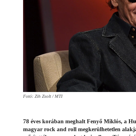
Fotó: Zih Zsolt / MTI
78 éves korában meghalt Fenyő Miklós, a Hun
magyar rock and roll megkerülhetetlen alakja.