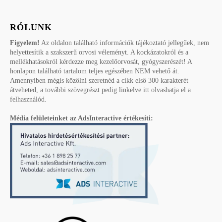
RÓLUNK
Figyelem!
Az oldalon található információk tájékoztató jellegűek, nem
helyettesítik a szakszerű orvosi véleményt. A kockázatokról és a
mellékhatásokról kérdezze meg kezelőorvosát, gyógyszerészét! A
honlapon található tartalom teljes egészében NEM vehető át.
Amennyiben mégis közölni szeretnéd a cikk első 300 karakterét
átveheted, a további szövegrészt pedig linkelve itt olvashatja el a
felhasználód.
Média felületeinket az AdsInteractive értékesíti: