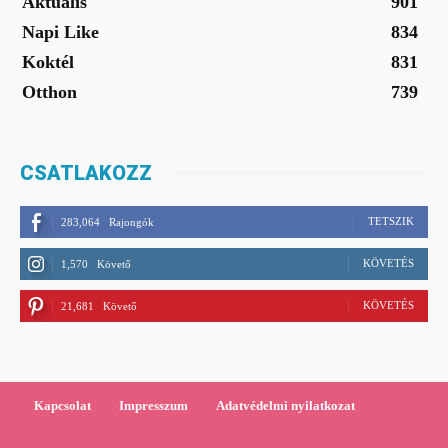
Aktuális
901
Napi Like
834
Koktél
831
Otthon
739
CSATLAKOZZ
TETSZIK
283,064
Rajongók
KÖVETÉS
1,570
Követő
KÖVETÉS
21,681
Követő
Kapcsolat
Impresszum
Adatvédelmi nyilatkozat