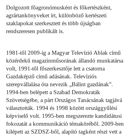
Dolgozott főagronómusként és főkertészként,
agrártankönyveket írt, különböző kertészeti
szaklapokat szerkesztett és több újságban
rendszeresen publikált is.
1981-től 2009-ig a Magyar Televízió Ablak című
közérdekű magazinműsorának állandó munkatársa
volt, 1991-től főszerkesztője lett a csatorna
Gazdaképző című adásának. Televíziós
szerepvállalása óta nevezik „Bálint gazdának”.
1994-ben belépett a Szabad Demokraták
Szövetségébe, a párt Országos Tanácsának tagjává
választották. 1994 és 1998 között országgyűlési
képviselő volt. 1995-ben megszerezte kandidátusi
fokozatát a kommunikáció témaköréből. 2009-ben
kilépett az SZDSZ-ből, alapító tagként részt vett a