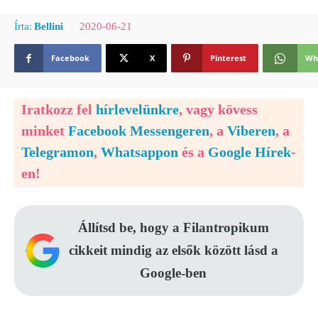
2020-06-21
Írta:
Bellini
Facebook
X
Pinterest
Wh
Iratkozz fel
hírlevelünkre
, vagy kövess
minket
Facebook Messengeren
, a
Viberen
, a
Telegramon
,
Whatsappon
és a
Google Hírek
-
en!
Állítsd be, hogy a Filantropikum
cikkeit mindig az elsők között lásd a
Google-ben