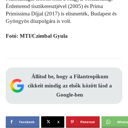
Érdemrend tisztikeresztjével (2005) és Prima
Primissima Díjjal (2017) is elismerték, Budapest és
Gyöngyös díszpolgára is volt.
Fotó: MTI/Czimbal Gyula
Állítsd be, hogy a Filantropikum
cikkeit mindig az elsők között lásd a
Google-ben
Facebook
X
Pinterest
Whats