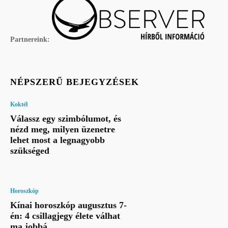
Partnereink:
NÉPSZERŰ BEJEGYZÉSEK
Koktél
Válassz egy szimbólumot, és
nézd meg, milyen üzenetre
lehet most a legnagyobb
szükséged
Horoszkóp
Kínai horoszkóp augusztus 7-
én: 4 csillagjegy élete válhat
ma jobbá