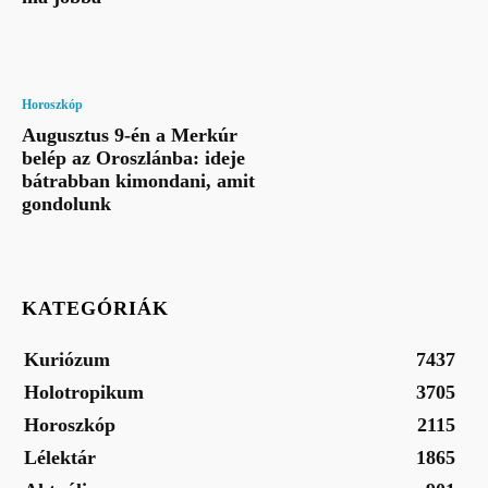
Horoszkóp
Augusztus 9-én a Merkúr
belép az Oroszlánba: ideje
bátrabban kimondani, amit
gondolunk
KATEGÓRIÁK
Kuriózum
7437
Holotropikum
3705
Horoszkóp
2115
Lélektár
1865