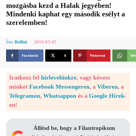
mozgásba kezd a Halak jegyében!
Mindenki kaphat egy második esélyt a
szerelemben!
2019-03-05
Írta:
Bellini
Facebook
X
Pinterest
Wh
Iratkozz fel
hírlevelünkre
, vagy kövess
minket
Facebook Messengeren
, a
Viberen
, a
Telegramon
,
Whatsappon
és a
Google Hírek
-
en!
Állítsd be, hogy a Filantropikum