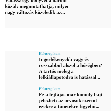
Válassz egy könyvet a három
közül: megmutathatja, milyen
nagy változás közeledik az...
Holotropikum
Ingerlékenyebb vagy és
rosszabbul alszol a hőségben?
A tartós meleg a
lelkiállapotodra is hatással...
Holotropikum
Ez a fejfájás már komoly bajt
jelezhet: az orvosok szerint
ezekre a tünetekre figyelni...