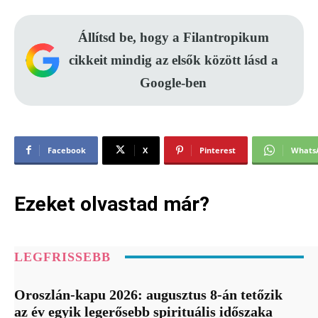
Állítsd be, hogy a Filantropikum
cikkeit mindig az elsők között lásd a
Google-ben
Facebook
X
Pinterest
Whats
Ezeket olvastad már?
LEGFRISSEBB
Oroszlán-kapu 2026: augusztus 8-án tetőzik
az év egyik legerősebb spirituális időszaka