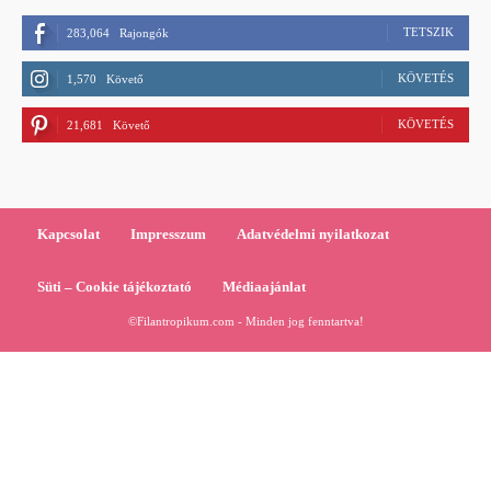
TETSZIK
283,064
Rajongók
KÖVETÉS
1,570
Követő
KÖVETÉS
21,681
Követő
Kapcsolat
Impresszum
Adatvédelmi nyilatkozat
Süti – Cookie tájékoztató
Médiaajánlat
©Filantropikum.com - Minden jog fenntartva!