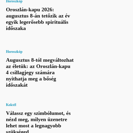
Horoszkóp
Oroszlán-kapu 2026:
augusztus 8-án tetőzik az év
egyik legerősebb spirituális
időszaka
Horoszkóp
Augusztus 8-tól megváltozhat
az életük: az Oroszlán-kapu
4 csillagjegy számára
nyithatja meg a bőség
időszakát
Koktél
Válassz egy szimbólumot, és
nézd meg, milyen üzenetre
lehet most a legnagyobb
szükséged