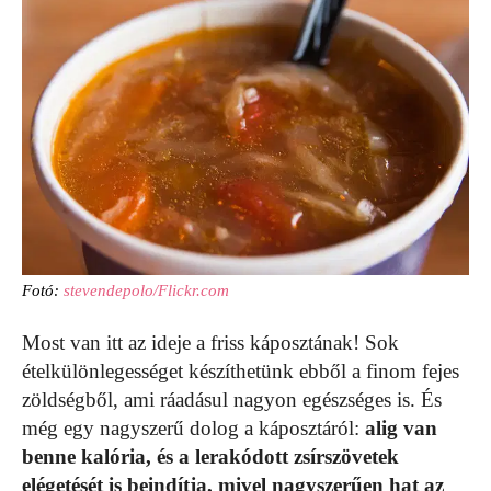
Fotó:
stevendepolo/Flickr.com
Most van itt az ideje a friss káposztának! Sok
ételkülönlegességet készíthetünk ebből a finom fejes
zöldségből, ami ráadásul nagyon egészséges is. És
még egy nagyszerű dolog a káposztáról:
alig van
benne kalória, és a lerakódott zsírszövetek
elégetését is beindítja, mivel nagyszerűen hat az