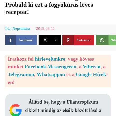
Próbáld ki ezt a fogyókúrás leves
receptet!
2015-08-11
Írta:
Neptunusz
Facebook
X
Pinterest
Wh
Iratkozz fel
hírlevelünkre
, vagy kövess
minket
Facebook Messengeren
, a
Viberen
, a
Telegramon
,
Whatsappon
és a
Google Hírek
-
en!
Állítsd be, hogy a Filantropikum
cikkeit mindig az elsők között lásd a