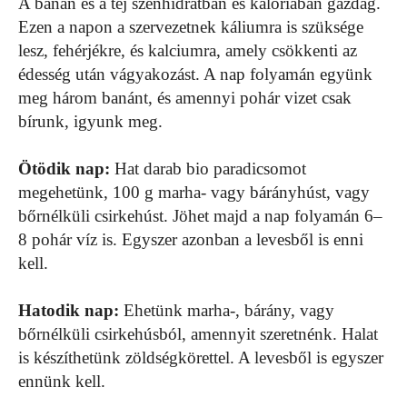
A banán és a tej szénhidrátban és kalóriában gazdag.
Ezen a napon a szervezetnek káliumra is szüksége
lesz, fehérjékre, és kalciumra, amely csökkenti az
édesség után vágyakozást. A nap folyamán együnk
meg három banánt, és amennyi pohár vizet csak
bírunk, igyunk meg.
Ötödik nap:
Hat darab bio paradicsomot
megehetünk, 100 g marha- vagy bárányhúst, vagy
bőrnélküli csirkehúst. Jöhet majd a nap folyamán 6–
8 pohár víz is. Egyszer azonban a levesből is enni
kell.
Hatodik nap:
Ehetünk marha-, bárány, vagy
bőrnélküli csirkehúsból, amennyit szeretnénk. Halat
is készíthetünk zöldségkörettel. A levesből is egyszer
ennünk kell.