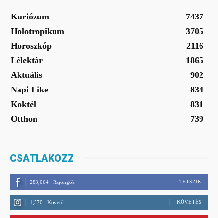
Kuriózum
7437
Holotropikum
3705
Horoszkóp
2116
Lélektár
1865
Aktuális
902
Napi Like
834
Koktél
831
Otthon
739
CSATLAKOZZ
TETSZIK
283,064
Rajongók
KÖVETÉS
1,570
Követő