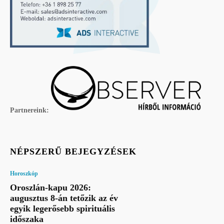
Partnereink:
NÉPSZERŰ BEJEGYZÉSEK
Horoszkóp
Oroszlán-kapu 2026:
augusztus 8-án tetőzik az év
egyik legerősebb spirituális
időszaka