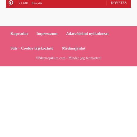
KÖVETÉS
21,681
Követő
Kapcsolat
Impresszum
Adatvédelmi nyilatkozat
Süti – Cookie tájékoztató
Médiaajánlat
©Filantropikum.com - Minden jog fenntartva!