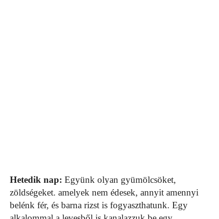
Hetedik nap:
Együnk olyan gyümölcsöket,
zöldségeket. amelyek nem édesek, annyit amennyi
belénk fér, és barna rizst is fogyaszthatunk. Egy
alkalommal a levesből is kanalazzuk be egy