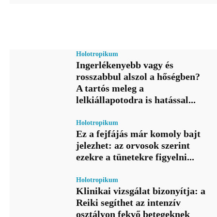
Holotropikum
Ingerlékenyebb vagy és
rosszabbul alszol a hőségben?
A tartós meleg a
lelkiállapotodra is hatással...
Holotropikum
Ez a fejfájás már komoly bajt
jelezhet: az orvosok szerint
ezekre a tünetekre figyelni...
Holotropikum
Klinikai vizsgálat bizonyítja: a
Reiki segíthet az intenzív
osztályon fekvő betegeknek