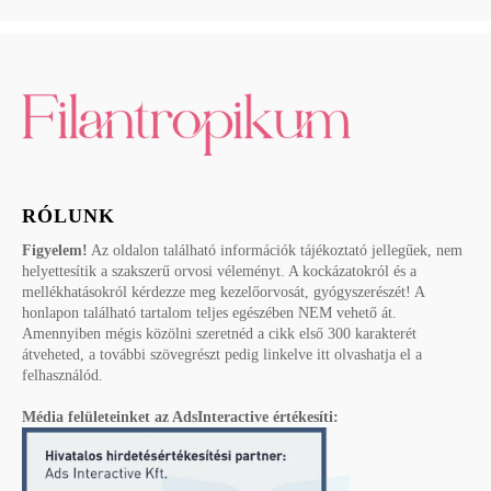
RÓLUNK
Figyelem!
Az oldalon található információk tájékoztató jellegűek, nem
helyettesítik a szakszerű orvosi véleményt. A kockázatokról és a
mellékhatásokról kérdezze meg kezelőorvosát, gyógyszerészét! A
honlapon található tartalom teljes egészében NEM vehető át.
Amennyiben mégis közölni szeretnéd a cikk első 300 karakterét
átveheted, a további szövegrészt pedig linkelve itt olvashatja el a
felhasználód.
Média felületeinket az AdsInteractive értékesíti: