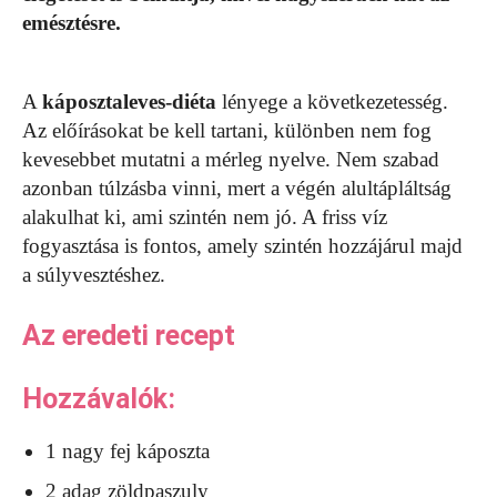
emésztésre.
A
káposztaleves-diéta
lényege a következetesség.
Az előírásokat be kell tartani, különben nem fog
kevesebbet mutatni a mérleg nyelve. Nem szabad
azonban túlzásba vinni, mert a végén alultápláltság
alakulhat ki, ami szintén nem jó. A friss víz
fogyasztása is fontos, amely szintén hozzájárul majd
a súlyvesztéshez.
Az eredeti recept
Hozzávalók:
1 nagy fej káposzta
2 adag zöldpaszuly