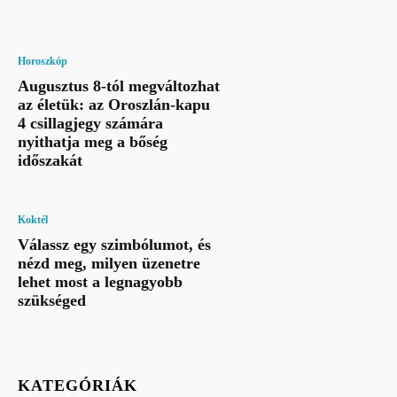
Horoszkóp
Augusztus 8-tól megváltozhat
az életük: az Oroszlán-kapu
4 csillagjegy számára
nyithatja meg a bőség
időszakát
Koktél
Válassz egy szimbólumot, és
nézd meg, milyen üzenetre
lehet most a legnagyobb
szükséged
KATEGÓRIÁK