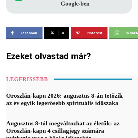
Google-ben
Facebook
X
Pinterest
Whats
Ezeket olvastad már?
LEGFRISSEBB
Oroszlán-kapu 2026: augusztus 8-án tetőzik
az év egyik legerősebb spirituális időszaka
Augusztus 8-tól megváltozhat az életük: az
Oroszlán-kapu 4 csillagjegy számára
nyithatja meg a bőség időszakát