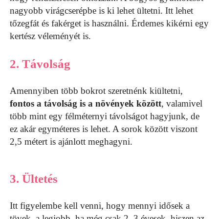
nagyobb virágcserépbe is ki lehet ültetni. Itt lehet
tőzegfát és fakérget is használni. Érdemes kikérni egy
kertész véleményét is.
2. Távolság
Amennyiben több bokrot szeretnénk kiültetni,
fontos a távolság is a növények között
, valamivel
több mint egy félméternyi távolságot hagyjunk, de
ez akár egyméteres is lehet. A sorok között viszont
2,5 métert is ajánlott meghagyni.
3. Ültetés
Itt figyelembe kell venni, hogy mennyi idősek a
tövek, a legjobb, ha még csak 2–3 évesek, hiszen az