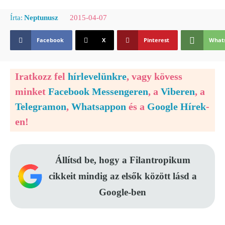
2015-04-07
Írta:
Neptunusz
Facebook
X
Pinterest
What
Iratkozz fel
hírlevelünkre
, vagy kövess
minket
Facebook Messengeren
, a
Viberen
, a
Telegramon
,
Whatsappon
és a
Google Hírek
-
en!
Állítsd be, hogy a Filantropikum
cikkeit mindig az elsők között lásd a
Google-ben