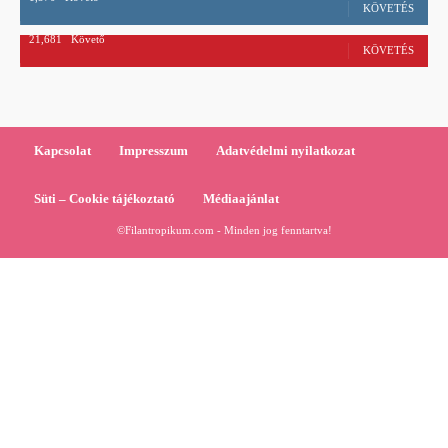
KÖVETÉS
21,681
Követő
KÖVETÉS
Kapcsolat
Impresszum
Adatvédelmi nyilatkozat
Süti – Cookie tájékoztató
Médiaajánlat
©Filantropikum.com - Minden jog fenntartva!