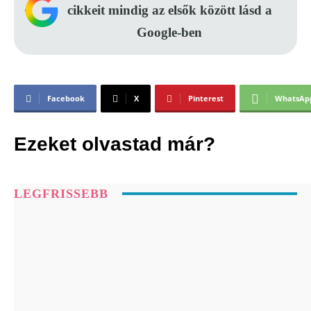
cikkeit mindig az elsők között lásd a
Google-ben
Facebook
X
Pinterest
WhatsAp
Ezeket olvastad már?
LEGFRISSEBB
Kínai horoszkóp: 4 csillagjegy számára
augusztus 9-én véget érhet egy fájdalmas
fejezet
Napfogyatkozás az Oroszlánban: mind a 12