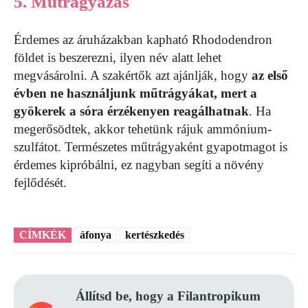
5. Műtrágyázás
Érdemes az áruházakban kapható Rhododendron
földet is beszerezni, ilyen név alatt lehet
megvásárolni. A szakértők azt ajánlják, hogy
az első
évben ne használjunk műtrágyákat, mert a
gyökerek a sóra érzékenyen reagálhatnak
. Ha
megerősödtek, akkor tehetünk rájuk ammónium-
szulfátot. Természetes műtrágyaként gyapotmagot is
érdemes kipróbálni, ez nagyban segíti a növény
fejlődését.
CÍMKÉK
áfonya
kertészkedés
Állítsd be, hogy a Filantropikum