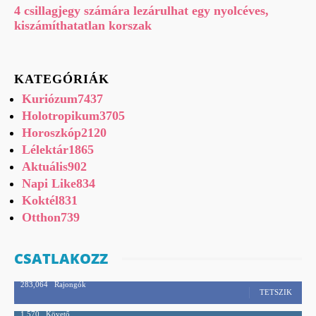
4 csillagjegy számára lezárulhat egy nyolcéves,
kiszámíthatatlan korszak
KATEGÓRIÁK
Kuriózum
7437
Holotropikum
3705
Horoszkóp
2120
Lélektár
1865
Aktuális
902
Napi Like
834
Koktél
831
Otthon
739
CSATLAKOZZ
283,064
Rajongók
TETSZIK
1,570
Követő