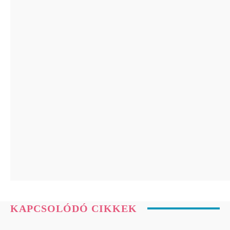
Holotropikum
Ingerlékenyebb vagy és rosszabbul alszol a
hőségben? A tartós meleg a lelkiállapotodra
is hatással...
Holotropikum
Ez a fejfájás már komoly bajt jelezhet: az
orvosok szerint ezekre a tünetekre figyelni...
Holotropikum
Klinikai vizsgálat bizonyítja: a Reiki segíthet
az intenzív osztályon fekvő betegeknek
KAPCSOLÓDÓ CIKKEK