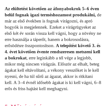
Az elültetést követően az áfonyabokrok 5–6 éven
belül fognak igazi terméshozamost produkálni,
de
már az első években is fognak virágozni, és apró
bogyók is megjelennek. Ezeket a virágrügyeket az
első két év során vissza kell vágni, hogy a növény ne
erre használja a táperőt, hanem a bokrosodásra,
erősödésre összpontosítson.
A telepítést követő 3. és
4. évet követően évente rendszeresen metszeni kell
a bokrokat
, erre leginkább a tél vége a legjobb,
mikor még nincsen virágzás. Először az elhalt, beteg
ágakat kell eltávolítani, a vékony vesszőket is le kell
nyesni, de ha túl sűrű az ágazat, akkor is ritkítani
kell. A 3–4 évnél idősebb ágakat is ki kell vágni, 6–8
erős és friss hajtást kell meghagyni.