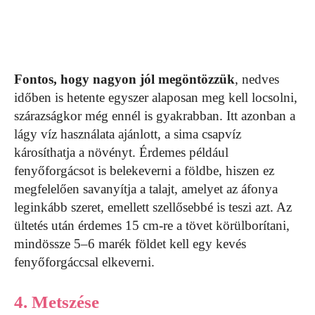
Fontos, hogy nagyon jól megöntözzük
, nedves
időben is hetente egyszer alaposan meg kell locsolni,
szárazságkor még ennél is gyakrabban. Itt azonban a
lágy víz használata ajánlott, a sima csapvíz
károsíthatja a növényt. Érdemes például
fenyőforgácsot is belekeverni a földbe, hiszen ez
megfelelően savanyítja a talajt, amelyet az áfonya
leginkább szeret, emellett szellősebbé is teszi azt. Az
ültetés után érdemes 15 cm-re a tövet körülborítani,
mindössze 5–6 marék földet kell egy kevés
fenyőforgáccsal elkeverni.
4. Metszése