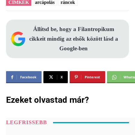
CÍMKÉK
arcápolás
ráncok
Állítsd be, hogy a Filantropikum
cikkeit mindig az elsők között lásd a
Google-ben
Facebook
X
Pinterest
Whats
Ezeket olvastad már?
LEGFRISSEBB