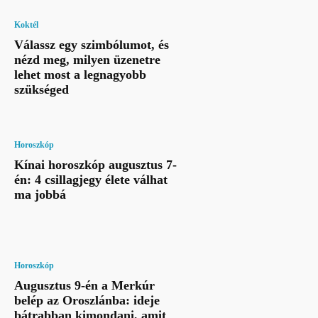
Koktél
Válassz egy szimbólumot, és
nézd meg, milyen üzenetre
lehet most a legnagyobb
szükséged
Horoszkóp
Kínai horoszkóp augusztus 7-
én: 4 csillagjegy élete válhat
ma jobbá
Horoszkóp
Augusztus 9-én a Merkúr
belép az Oroszlánba: ideje
bátrabban kimondani, amit