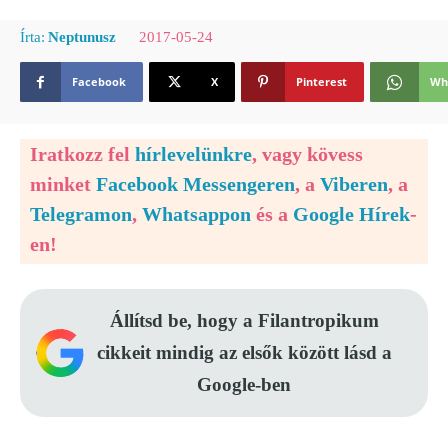
2017-05-24
Írta:
Neptunusz
Facebook
X
Pinterest
Wh
Iratkozz fel
hírlevelünkre
, vagy kövess
minket
Facebook Messengeren
, a
Viberen
, a
Telegramon
,
Whatsappon
és a
Google Hírek
-
en!
Állítsd be, hogy a Filantropikum
cikkeit mindig az elsők között lásd a
Google-ben