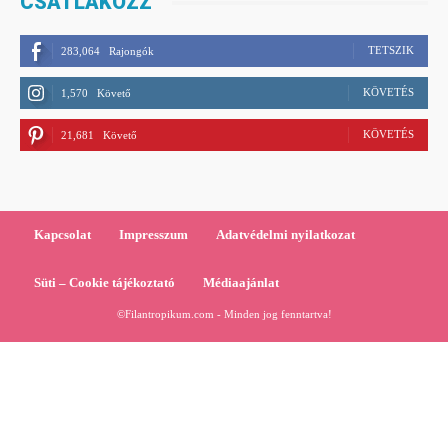
CSATLAKOZZ
TETSZIK
283,064
Rajongók
KÖVETÉS
1,570
Követő
KÖVETÉS
21,681
Követő
Kapcsolat
Impresszum
Adatvédelmi nyilatkozat
Süti – Cookie tájékoztató
Médiaajánlat
©Filantropikum.com - Minden jog fenntartva!