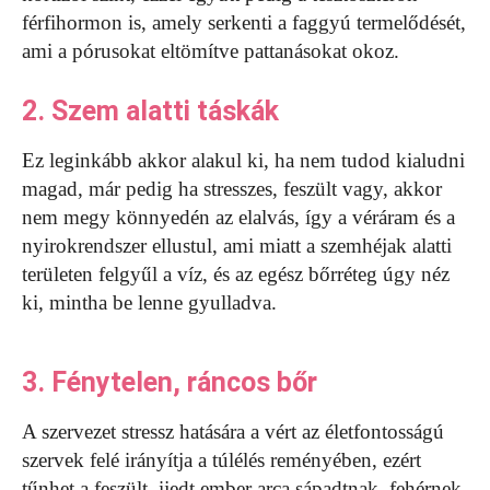
férfihormon is, amely serkenti a faggyú termelődését,
ami a pórusokat eltömítve pattanásokat okoz.
2. Szem alatti táskák
Ez leginkább akkor alakul ki, ha nem tudod kialudni
magad, már pedig ha stresszes, feszült vagy, akkor
nem megy könnyedén az elalvás, így a véráram és a
nyirokrendszer ellustul, ami miatt a szemhéjak alatti
területen felgyűl a víz, és az egész bőrréteg úgy néz
ki, mintha be lenne gyulladva.
3. Fénytelen, ráncos bőr
A szervezet stressz hatására a vért az életfontosságú
szervek felé irányítja a túlélés reményében, ezért
tűnhet a feszült, ijedt ember arca sápadtnak, fehérnek.