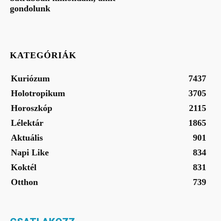
gondolunk
KATEGÓRIÁK
Kuriózum
7437
Holotropikum
3705
Horoszkóp
2115
Lélektár
1865
Aktuális
901
Napi Like
834
Koktél
831
Otthon
739