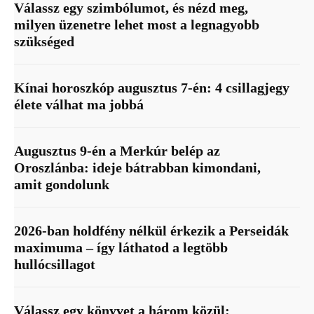
Válassz egy szimbólumot, és nézd meg,
milyen üzenetre lehet most a legnagyobb
szükséged
Kínai horoszkóp augusztus 7-én: 4 csillagjegy
élete válhat ma jobbá
Augusztus 9-én a Merkúr belép az
Oroszlánba: ideje bátrabban kimondani,
amit gondolunk
2026-ban holdfény nélkül érkezik a Perseidák
maximuma – így láthatod a legtöbb
hullócsillagot
Válassz egy könyvet a három közül: