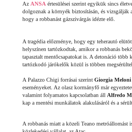
Az
ANSA
értesülései szerint egyikük sincs élet
dolgoznak a környék biztosításán, és vizsgálják 
hogy a robbanást gázszivárgás idézte elő.
A tragédia előzménye, hogy egy teherautó elütött 
helyszínen tartózkodtak, amikor a robbanás bekö
tapasztalt mentőcsapatokat is. A detonáció több 
tartózkodó járókelők közül is többen megsérülte
A Palazzo Chigi forrásai szerint
Giorgia Meloni
eseményeket. Az olasz kormányfő már egyeztete
valamint folyamatos kapcsolatban áll
Alfredo 
kap a mentési munkálatok alakulásáról és a sérült
A robbanás miatt a közeli Teano metróállomást is 
közlekedési vállalat, az Atac.