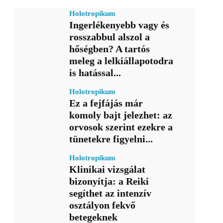
Holotropikum
Ingerlékenyebb vagy és
rosszabbul alszol a
hőségben? A tartós
meleg a lelkiállapotodra
is hatással...
Holotropikum
Ez a fejfájás már
komoly bajt jelezhet: az
orvosok szerint ezekre a
tünetekre figyelni...
Holotropikum
Klinikai vizsgálat
bizonyítja: a Reiki
segíthet az intenzív
osztályon fekvő
betegeknek