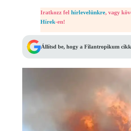
Iratkozz fel
hírlevelünkre
, vagy kö
Hírek
-en!
Állítsd be, hogy a Filantropikum cikk