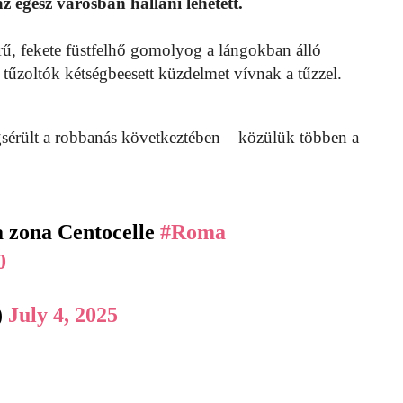
az egész városban hallani lehetett.
rű, fekete füstfelhő gomolyog a lángokban álló
ő tűzoltók kétségbeesett küzdelmet vívnak a tűzzel.
gsérült a robbanás következtében – közülük többen a
a zona Centocelle
#Roma
0
)
July 4, 2025