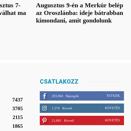
sztus 7-
Augusztus 9-én a Merkúr belép
 válhat ma
az Oroszlánba: ideje bátrabban
kimondani, amit gondolunk
CSATLAKOZZ
TETSZIK
283,064
Rajongók
7437
3705
KÖVETÉS
1,570
Követő
2115
KÖVETÉS
21,681
Követő
1865