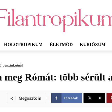
HOLOTROPIKUM
ÉLETMÓD
KURIÓZUM
ó benzinkútnál
 meg Rómát: több sérült a
Megosztom
Facebook
X