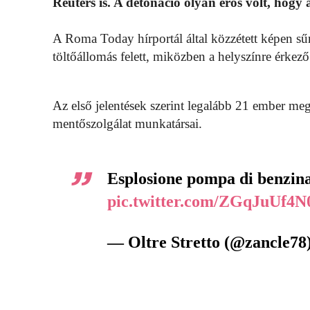
Reuters is. A detonáció olyan erős volt, hogy 
A Roma Today hírportál által közzétett képen sű
töltőállomás felett, miközben a helyszínre érkez
Az első jelentések szerint legalább 21 ember me
mentőszolgálat munkatársai.
Esplosione pompa di benzin
pic.twitter.com/ZGqJuUf4N
— Oltre Stretto (@zancle78