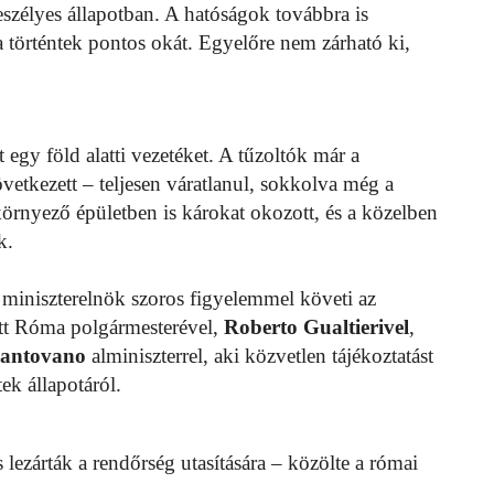
veszélyes állapotban. A hatóságok továbbra is
a történtek pontos okát. Egyelőre nem zárható ki,
egy föld alatti vezetéket. A tűzoltók már a
vetkezett – teljesen váratlanul, sokkolva még a
környező épületben is károkat okozott, és a közelben
k.
miniszterelnök szoros figyelemmel követi az
tt Róma polgármesterével,
Roberto Gualtierivel
,
Mantovano
alminiszterrel, aki közvetlen tájékoztatást
ek állapotáról.
lezárták a rendőrség utasítására – közölte a római