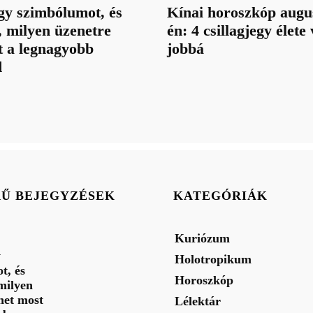
gy szimbólumot, és
Kínai horoszkóp augu
 milyen üzenetre
én: 4 csillagjegy élete
t a legnagyobb
jobbá
d
RŰ BEJEGYZÉSEK
KATEGÓRIÁK
Kuriózum
y
Holotropikum
t, és
Horoszkóp
milyen
het most
Lélektár