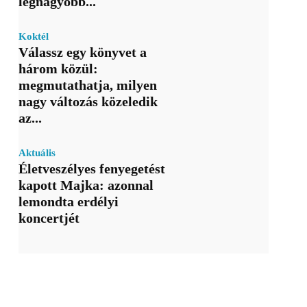
legnagyobb...
Koktél
Válassz egy könyvet a
három közül:
megmutathatja, milyen
nagy változás közeledik
az...
Aktuális
Életveszélyes fenyegetést
kapott Majka: azonnal
lemondta erdélyi
koncertjét