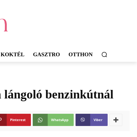
KOKTÉL
GASZTRO
OTTHON
 lángoló benzinkútnál
Pinterest
WhatsApp
Viber