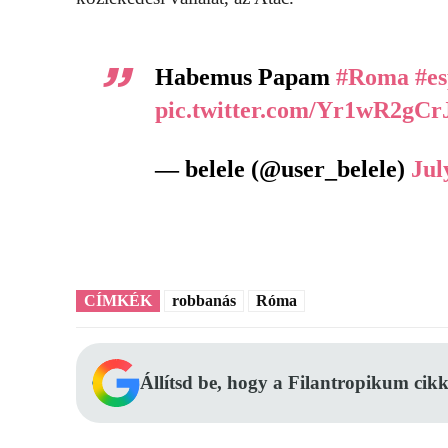
Habemus Papam
#Roma
#es
pic.twitter.com/Yr1wR2gCr
— belele (@user_belele)
Jul
CÍMKÉK
robbanás
Róma
Állítsd be, hogy a Filantropikum cikk