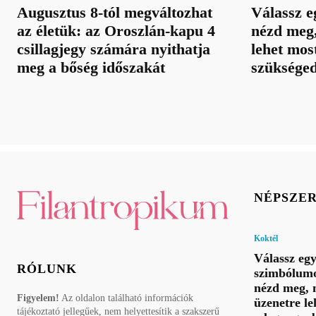
Augusztus 8-tól megváltozhat
Válassz e
az életük: az Oroszlán-kapu 4
nézd meg,
csillagjegy számára nyithatja
lehet mos
meg a bőség időszakát
szüksége
NÉPSZE
Koktél
Válassz eg
RÓLUNK
szimbólumo
nézd meg, 
Figyelem!
Az oldalon található információk
üzenetre le
tájékoztató jellegűek, nem helyettesítik a szakszerű