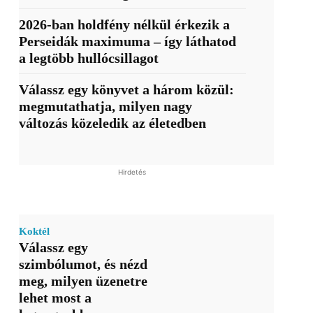
2026-ban holdfény nélkül érkezik a
Perseidák maximuma – így láthatod
a legtöbb hullócsillagot
Válassz egy könyvet a három közül:
megmutathatja, milyen nagy
változás közeledik az életedben
Hirdetés
Koktél
Válassz egy
szimbólumot, és nézd
meg, milyen üzenetre
lehet most a