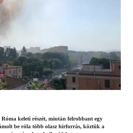
Róma keleti részét, miután felrobbant egy
molt be róla több olasz hírforrás, köztük a