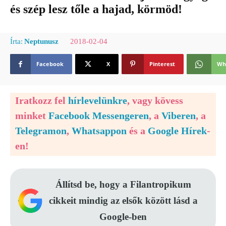
és szép lesz tőle a hajad, körmöd!
2018-02-04
Írta:
Neptunusz
Facebook
X
Pinterest
Wh
Iratkozz fel
hírlevelünkre
, vagy kövess
minket
Facebook Messengeren
, a
Viberen
, a
Telegramon
,
Whatsappon
és a
Google Hírek
-
en!
Állítsd be, hogy a Filantropikum
cikkeit mindig az elsők között lásd a
Google-ben