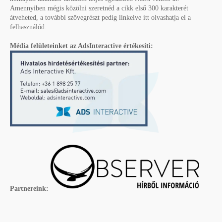
Amennyiben mégis közölni szeretnéd a cikk első 300 karakterét
átveheted, a további szövegrészt pedig linkelve itt olvashatja el a
felhasználód.
Média felületeinket az AdsInteractive értékesíti:
Partnereink: