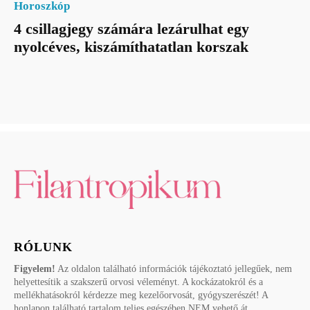
Horoszkóp
4 csillagjegy számára lezárulhat egy
nyolcéves, kiszámíthatatlan korszak
RÓLUNK
Figyelem!
Az oldalon található információk tájékoztató jellegűek, nem
helyettesítik a szakszerű orvosi véleményt. A kockázatokról és a
mellékhatásokról kérdezze meg kezelőorvosát, gyógyszerészét! A
honlapon található tartalom teljes egészében NEM vehető át.