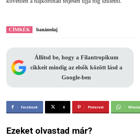
követően a hajkoronád teljesen újjá fog születni.
CÍMKÉK
banánolaj
Állítsd be, hogy a Filantropikum
cikkeit mindig az elsők között lásd a
Google-ben
Facebook
X
Pinterest
Whats
Ezeket olvastad már?