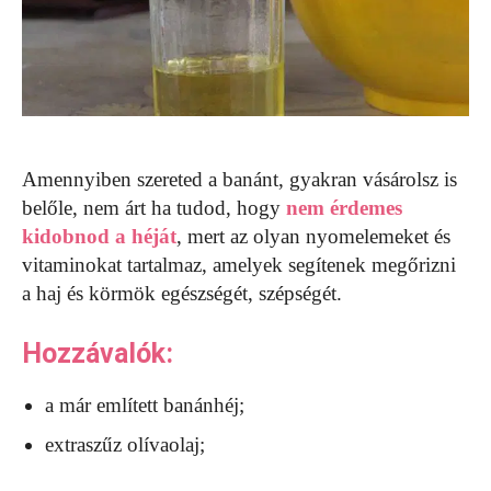
Amennyiben szereted a banánt, gyakran vásárolsz is
belőle, nem árt ha tudod, hogy
nem érdemes
kidobnod a héját
, mert az olyan nyomelemeket és
vitaminokat tartalmaz, amelyek segítenek megőrizni
a haj és körmök egészségét, szépségét.
Hozzávalók:
a már említett banánhéj;
extraszűz olívaolaj;