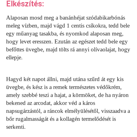
Elkészítés:
Alaposan mosd meg a banánhéjat szódabikarbónás
meleg vízben, majd vágd 1 centis csíkokra, tedd bele
egy műanyag tasakba, és nyomkod alaposan meg,
hogy levet eresszen. Ezután az egészet tedd bele egy
befőttes üvegbe, majd tölts rá annyi olívaolajat, hogy
ellepje.
Hagyd két napot állni, majd utána szűrd át egy kis
üvegbe, és kész is a remek természetes védőkrém,
amely szebbé teszi a hajat, a körmöket, de ha nyáron
bekened az arcodat, akkor véd a káros
napsugárzástól, a ráncok elmélyülésétől, visszaadva a
bőr rugalmasságát és a kollagén termelődését is
serkenti.