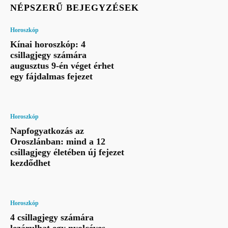
NÉPSZERŰ BEJEGYZÉSEK
Horoszkóp
Kínai horoszkóp: 4
csillagjegy számára
augusztus 9-én véget érhet
egy fájdalmas fejezet
Horoszkóp
Napfogyatkozás az
Oroszlánban: mind a 12
csillagjegy életében új fejezet
kezdődhet
Horoszkóp
4 csillagjegy számára
lezárulhat egy nyolcéves,