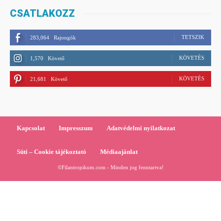
CSATLAKOZZ
TETSZIK
283,064
Rajongók
KÖVETÉS
1,570
Követő
KÖVETÉS
21,681
Követő
Kapcsolat
Impresszum
Adatvédelmi nyilatkozat
Süti – Cookie tájékoztató
Médiaajánlat
©Filantropikum.com - Minden jog fenntartva!