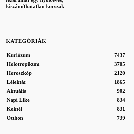
kiszámíthatatlan korszak
KATEGÓRIÁK
Kuriózum
7437
Holotropikum
3705
Horoszkóp
2120
Lélektár
1865
Aktuális
902
Napi Like
834
Koktél
831
Otthon
739