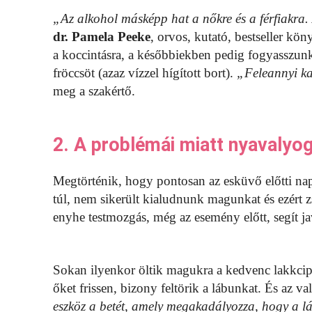
„Az alkohol másképp hat a nőkre és a férfiakr
dr. Pamela Peeke
, orvos, kutató, bestseller kön
a koccintásra, a későbbiekben pedig fogyasszunk 
fröccsöt (azaz vízzel hígított bort).
„Feleannyi kal
meg a szakértő.
2. A problémái miatt nyavalyo
Megtörténik, hogy pontosan az esküvő előtti na
túl, nem sikerült kialudnunk magunkat és ezért
enyhe testmozgás, még az esemény előtt, segít ja
Sokan ilyenkor öltik magukra a kedvenc lakkcipő
őket frissen, bizony feltörik a lábunkat. És az v
eszköz a betét, amely megakadályozza, hogy a lá