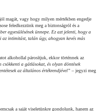
e jól magát, vagy hogy milyen mértékben engedje
sose feledkezzünk meg a biztonságról és a
ber egyesülésének ünnepe. Ez azt jelenti, hogy a
i az intimitást, talán úgy, ahogyan kevés más
atot alkohollal párosítjuk, ekkor történnek az
n csökkenti a gátlásokat, és olyan döntések
entétesek az általános értékrendjével”
– jegyzi meg
 nemcsak a saját viseletünkre gondolunk, hanem az