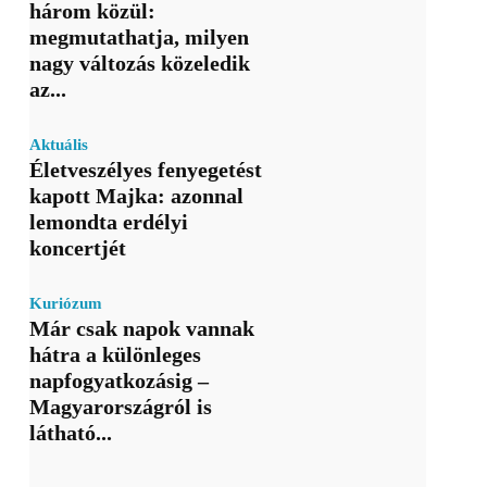
három közül:
megmutathatja, milyen
nagy változás közeledik
az...
Aktuális
Életveszélyes fenyegetést
kapott Majka: azonnal
lemondta erdélyi
koncertjét
Kuriózum
Már csak napok vannak
hátra a különleges
napfogyatkozásig –
Magyarországról is
látható...