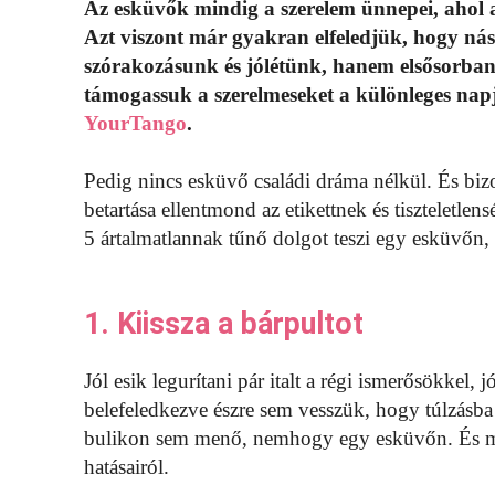
Az esküvők mindig a szerelem ünnepei, ahol az
Azt viszont már gyakran elfeledjük, hogy ná
szórakozásunk és jólétünk, hanem elsősorban
támogassuk a szerelmeseket a különleges napj
YourTango
.
Pedig nincs esküvő családi dráma nélkül. És bi
betartása ellentmond az etikettnek és tiszteletlen
5 ártalmatlannak tűnő dolgot teszi egy esküvőn,
1. Kiissza a bárpultot
Jól esik legurítani pár italt a régi ismerősökkel,
belefeledkezve észre sem vesszük, hogy túlzásb
bulikon sem menő, nemhogy egy esküvőn. És még
hatásairól.