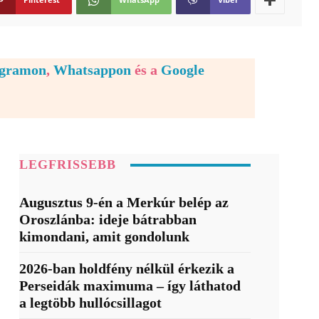
egramon
,
Whatsappon
és a
Google
LEGFRISSEBB
Augusztus 9-én a Merkúr belép az
Oroszlánba: ideje bátrabban
kimondani, amit gondolunk
2026-ban holdfény nélkül érkezik a
Perseidák maximuma – így láthatod
a legtöbb hullócsillagot