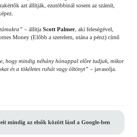
zakértők azt állítják, ezutóbbinál sosem az számít,
képez.
 számukra”
– állítja
Scott Palmer
, aki feleségével,
omes Money (Előbb a szerelem, utána a pénz) című
e, hogy mindig néhány hónappal előre tudjuk, mikor
okat és a tökéletes ruhát vagy öltönyt”
– javasolja.
eit mindig az elsők között lásd a Google-ben