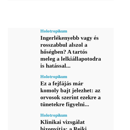
Holotropikum
Ingerlékenyebb vagy és
rosszabbul alszol a
hőségben? A tartós
meleg a lelkiállapotodra
is hatással...
Holotropikum
Ez a fejfájás már
komoly bajt jelezhet: az
orvosok szerint ezekre a
tünetekre figyelni...
Holotropikum
Klinikai vizsgálat
bizonyítja: a Reiki