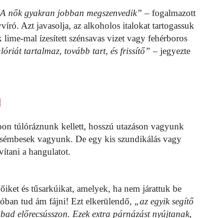
a. A nők gyakran jobban megszenvedik”
– fogalmazott
yvíró. Azt javasolja, az alkoholos italokat tartogassuk
lime-mal ízesített szénsavas vizet vagy fehérboros
óriát tartalmaz, tovább tart, és frissítő”
– jegyezte
g
pon túlóráznunk kellett, hosszú utazáson vagyunk
 zsémbesek vagyunk. De egy kis szundikálás vagy
vítani a hangulatot.
iket és tűsarkúikat, amelyek, ha nem járattuk be
alóban tud ám fájni! Ezt elkerülendő,
„az egyik segítő
bad előrecsússzon. Ezek extra párnázást nyújtanak,