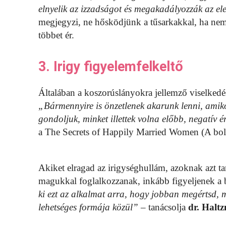
elnyelik az izzadságot és megakadályozzák az el
megjegyzi, ne hősködjünk a tűsarkakkal, ha ne
többet ér.
3. Irigy figyelemfelkeltő
Általában a koszorúslányokra jellemző viselked
„Bármennyire is önzetlenek akarunk lenni, amik
gondoljuk, minket illettek volna előbb, negatív 
a The Secrets of Happily Married Women (A bold
Akiket elragad az irigységhullám, azoknak azt ta
magukkal foglalkozzanak, inkább figyeljenek a b
ki ezt az alkalmat arra, hogy jobban megértsd, mi
lehetséges formája közül”
– tanácsolja
dr. Halt