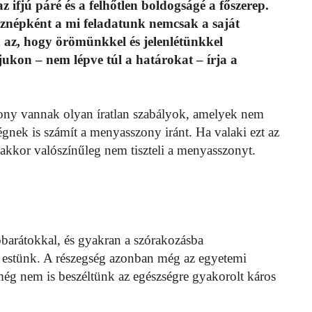
 ifjú páré és a felhőtlen boldogságé a főszerep.
sznépként a mi feladatunk nemcsak a saját
 az, hogy örömünkkel és jelenlétünkkel
ukon – nem lépve túl a határokat – írja a
zony vannak olyan íratlan szabályok, amelyek nem
ségnek is számít a menyasszony iránt. Ha valaki ezt az
 akkor valószínűleg nem tiszteli a menyasszonyt.
 jóbarátokkal, és gyakran a szórakozásba
a estünk. A részegség azonban még az egyetemi
 nem is beszéltünk az egészségre gyakorolt káros