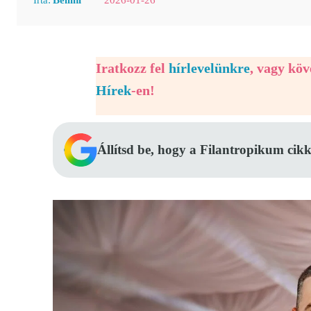
Iratkozz fel
hírlevelünkre
, vagy kö
Hírek
-en!
Állítsd be, hogy a Filantropikum cikk