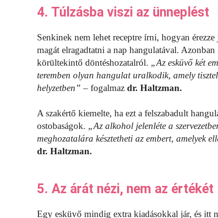
4. Túlzásba viszi az ünneplést
Senkinek nem lehet receptre írni, hogyan érezz
magát elragadtatni a nap hangulatával. Azonban 
körültekintő döntéshozatalról.
„Az esküvő két em
teremben olyan hangulat uralkodik, amely tisztel
helyzetben”
– fogalmaz
dr. Haltzman.
A szakértő kiemelte, ha ezt a felszabadult hangul
ostobaságok.
„Az alkohol jelenléte a szervezetbe
meghozatalára késztetheti az embert, amelyek ell
dr. Haltzman.
5. Az árát nézi, nem az értékét
Egy esküvő mindig extra kiadásokkal jár, és itt