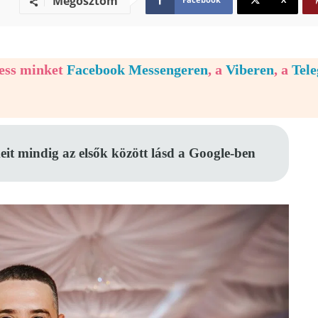
Megosztom
vess minket
Facebook Messengeren
, a
Viberen
, a
Tel
eit mindig az elsők között lásd a Google-ben