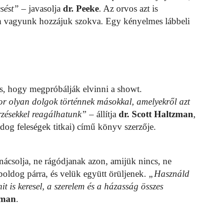
esést”
– javasolja
dr. Peeke
. Az orvos azt is
m vagyunk hozzájuk szokva. Egy kényelmes lábbeli
és, hogy megpróbálják elvinni a showt.
or olyan dolgok történnek másokkal, amelyekről azt
érzésekkel reagálhatunk”
– állítja
dr. Scott Haltzman
,
og feleségek titkai) című könyv szerzője.
nácsolja, ne rágódjanak azon, amijük nincs, ne
oldog párra, és velük együtt örüljenek.
„Használd
t is keresel, a szerelem és a házasság összes
zman
.