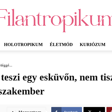
HOLOTROPIKUM
ÉLETMÓD
KURIÓZUM
eléggé...
 teszi egy esküvőn, nem tisz
a szakember
Facebook
X