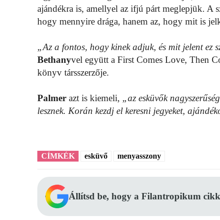
ajándékra is, amellyel az ifjú párt meglepjük. A s
hogy mennyire drága, hanem az, hogy mit is jel
„Az a fontos, hogy kinek adjuk, és mit jelent ez
Bethany
vel együtt a First Comes Love, Then C
könyv társszerzője.
Palmer
azt is kiemeli,
„az esküvők nagyszerűség
lesznek. Korán kezdj el keresni jegyeket, ajándék
CÍMKÉK
esküvő
menyasszony
Állítsd be, hogy a Filantropikum cikk