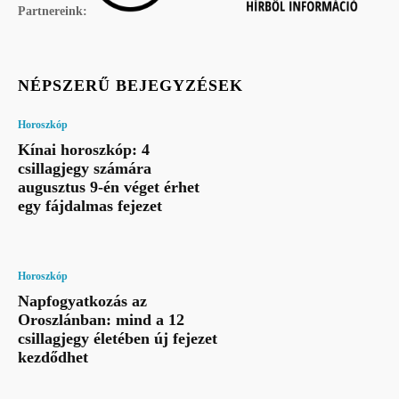
Partnereink:
NÉPSZERŰ BEJEGYZÉSEK
Horoszkóp
Kínai horoszkóp: 4
csillagjegy számára
augusztus 9-én véget érhet
egy fájdalmas fejezet
Horoszkóp
Napfogyatkozás az
Oroszlánban: mind a 12
csillagjegy életében új fejezet
kezdődhet