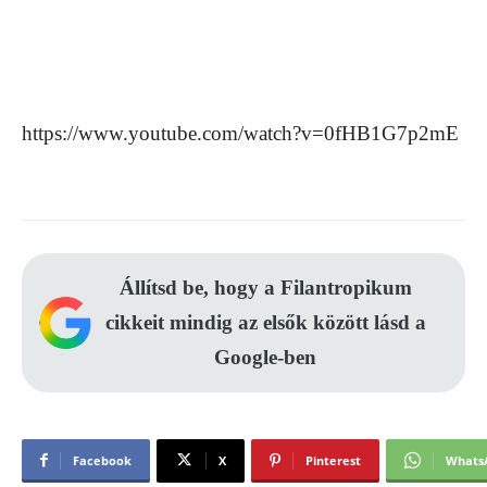
https://www.youtube.com/watch?v=0fHB1G7p2mE
Állítsd be, hogy a Filantropikum
cikkeit mindig az elsők között lásd a
Google-ben
Facebook
X
Pinterest
Whats