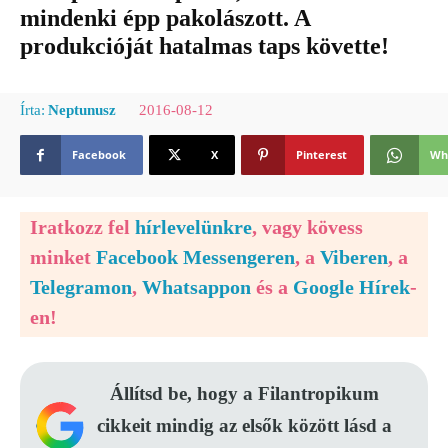
mindenki épp pakolászott. A
produkcióját hatalmas taps követte!
2016-08-12
Írta:
Neptunusz
Facebook
X
Pinterest
Wh
Iratkozz fel
hírlevelünkre
, vagy kövess
minket
Facebook Messengeren
, a
Viberen
, a
Telegramon
,
Whatsappon
és a
Google Hírek
-
en!
Állítsd be, hogy a Filantropikum
cikkeit mindig az elsők között lásd a