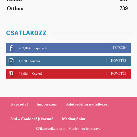
Otthon
739
CSATLAKOZZ
TETSZIK
283,064
Rajongók
KÖVETÉS
1,570
Követő
KÖVETÉS
21,681
Követő
Kapcsolat
Impresszum
Adatvédelmi nyilatkozat
Süti – Cookie tájékoztató
Médiaajánlat
©Filantropikum.com - Minden jog fenntartva!