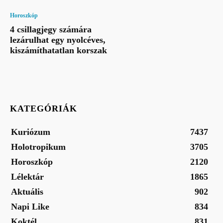
Horoszkóp
4 csillagjegy számára
lezárulhat egy nyolcéves,
kiszámíthatatlan korszak
KATEGÓRIÁK
Kuriózum
7437
Holotropikum
3705
Horoszkóp
2120
Lélektár
1865
Aktuális
902
Napi Like
834
Koktél
831