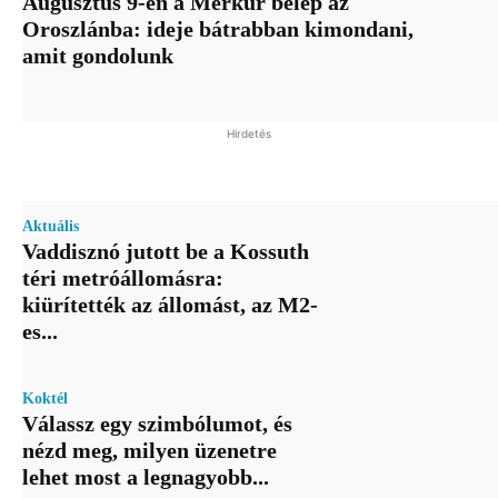
Augusztus 9-én a Merkúr belép az
Oroszlánba: ideje bátrabban kimondani,
amit gondolunk
Hirdetés
Aktuális
Vaddisznó jutott be a Kossuth
téri metróállomásra:
kiürítették az állomást, az M2-
es...
Koktél
Válassz egy szimbólumot, és
nézd meg, milyen üzenetre
lehet most a legnagyobb...