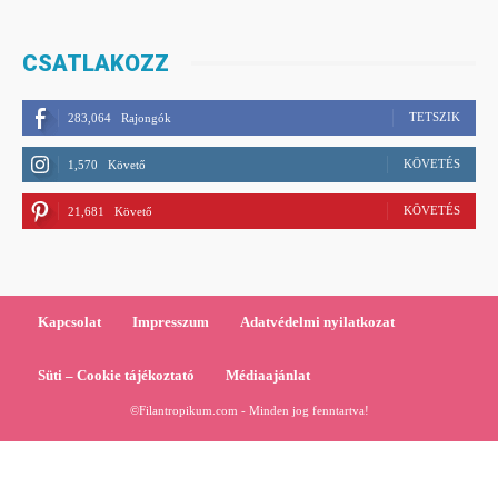
CSATLAKOZZ
TETSZIK
283,064
Rajongók
KÖVETÉS
1,570
Követő
KÖVETÉS
21,681
Követő
Kapcsolat
Impresszum
Adatvédelmi nyilatkozat
Süti – Cookie tájékoztató
Médiaajánlat
©Filantropikum.com - Minden jog fenntartva!