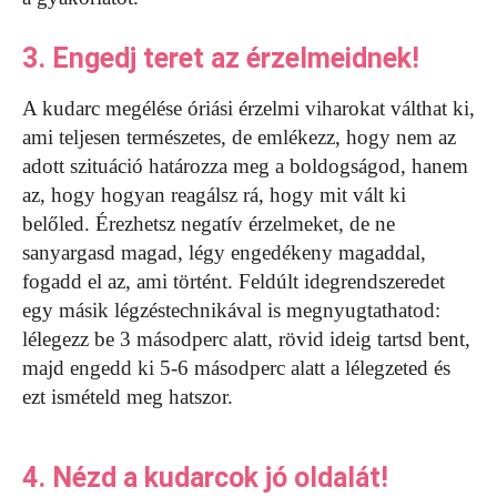
3. Engedj teret az érzelmeidnek!
A kudarc megélése óriási érzelmi viharokat válthat ki,
ami teljesen természetes, de emlékezz, hogy nem az
adott szituáció határozza meg a boldogságod, hanem
az, hogy hogyan reagálsz rá, hogy mit vált ki
belőled. Érezhetsz negatív érzelmeket, de ne
sanyargasd magad, légy engedékeny magaddal,
fogadd el az, ami történt. Feldúlt idegrendszeredet
egy másik légzéstechnikával is megnyugtathatod:
lélegezz be 3 másodperc alatt, rövid ideig tartsd bent,
majd engedd ki 5-6 másodperc alatt a lélegzeted és
ezt ismételd meg hatszor.
4. Nézd a kudarcok jó oldalát!