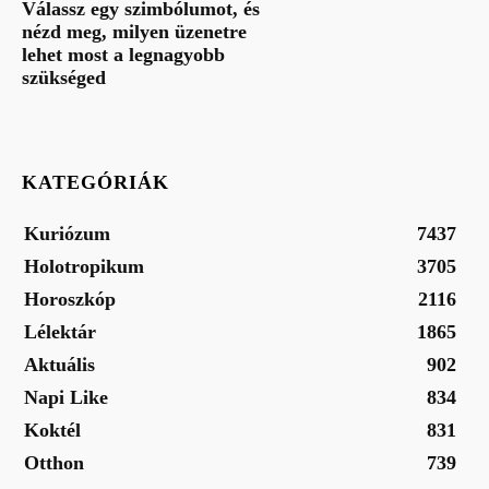
Válassz egy szimbólumot, és
nézd meg, milyen üzenetre
lehet most a legnagyobb
szükséged
KATEGÓRIÁK
Kuriózum
7437
Holotropikum
3705
Horoszkóp
2116
Lélektár
1865
Aktuális
902
Napi Like
834
Koktél
831
Otthon
739