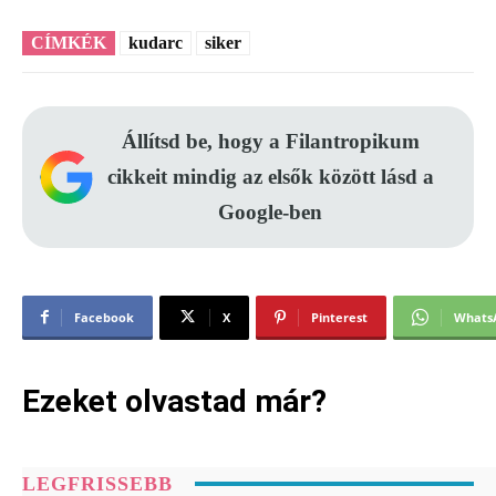
CÍMKÉK
kudarc
siker
Állítsd be, hogy a Filantropikum
cikkeit mindig az elsők között lásd a
Google-ben
Facebook
X
Pinterest
Whats
Ezeket olvastad már?
LEGFRISSEBB