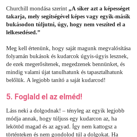
Churchill mondása szerint
„A siker azt a képességet
takarja, mely segítségével képes vagy egyik-másik
bukásodon túljutni, úgy, hogy nem veszíted el a
lelkesedésed.”
Meg kell értenünk, hogy saját magunk megvalósítása
folyamán bukások és kudarcok úgyis-úgyis lesznek,
de ezek megerősítenek, megedzenek bennünket, és
mindig valami újat tanulhatunk és tapasztalhatunk
belőlük. A legjobb tanító a saját kudarcod!
5. Foglald el az elméd!
Láss neki a dolgodnak! – tényleg az egyik legjobb
módja annak, hogy túljuss egy kudarcon az, ha
lekötöd magad és az agyad. Így nem kattogsz a
történteken és nem gondolod túl a dolgokat. Ha