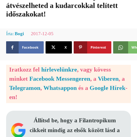
átvészelheted a kudarcokkal telített
időszakokat!
2017-12-05
Írta:
Bogi
Facebook
X
Pinterest
Wh
Iratkozz fel
hírlevelünkre
, vagy kövess
minket
Facebook Messengeren
, a
Viberen
, a
Telegramon
,
Whatsappon
és a
Google Hírek
-
en!
Állítsd be, hogy a Filantropikum
cikkeit mindig az elsők között lásd a