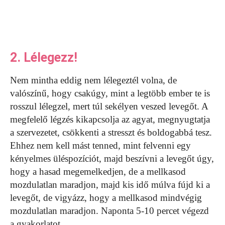
2. Lélegezz!
Nem mintha eddig nem lélegeztél volna, de
valószínű, hogy csakúgy, mint a legtöbb ember te is
rosszul lélegzel, mert túl sekélyen veszed levegőt. A
megfelelő légzés kikapcsolja az agyat, megnyugtatja
a szervezetet, csökkenti a stresszt és boldogabbá tesz.
Ehhez nem kell mást tenned, mint felvenni egy
kényelmes üléspozíciót, majd beszívni a levegőt úgy,
hogy a hasad megemelkedjen, de a mellkasod
mozdulatlan maradjon, majd kis idő múlva fújd ki a
levegőt, de vigyázz, hogy a mellkasod mindvégig
mozdulatlan maradjon. Naponta 5-10 percet végezd
a gyakorlatot.