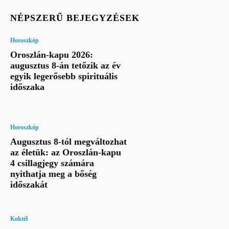
NÉPSZERŰ BEJEGYZÉSEK
Horoszkóp
Oroszlán-kapu 2026:
augusztus 8-án tetőzik az év
egyik legerősebb spirituális
időszaka
Horoszkóp
Augusztus 8-tól megváltozhat
az életük: az Oroszlán-kapu
4 csillagjegy számára
nyithatja meg a bőség
időszakát
Koktél