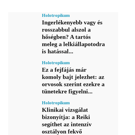
Holotropikum
Ingerlékenyebb vagy és
rosszabbul alszol a
hőségben? A tartós
meleg a lelkiállapotodra
is hatással...
Holotropikum
Ez a fejfájás már
komoly bajt jelezhet: az
orvosok szerint ezekre a
tünetekre figyelni...
Holotropikum
Klinikai vizsgálat
bizonyítja: a Reiki
segíthet az intenzív
osztályon fekvő