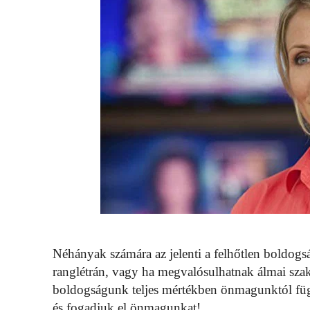
Néhányak számára az jelenti a felhőtlen boldogsá
ranglétrán, vagy ha megvalósulhatnak álmai sza
boldogságunk teljes mértékben önmagunktól füg
és fogadjuk el önmagunkat!