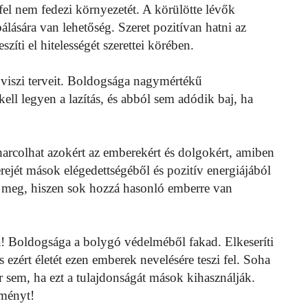
fel nem fedezi környezetét. A körülötte lévők
álására van lehetőség. Szeret pozitívan hatni az
ti el hitelességét szerettei körében.
viszi terveit. Boldogsága nagymértékű
ell legyen a lazítás, és abból sem adódik baj, ha
harcolhat azokért az emberekért és dolgokért, amiben
rejét mások elégedettségéből és pozitív energiájából
n meg, hiszen sok hozzá hasonló emberre van
! Boldogsága a bolygó védelméből fakad. Elkeseríti
ezért életét ezen emberek nevelésére teszi fel. Soha
sem, ha ezt a tulajdonságát mások kihasználják.
dményt!