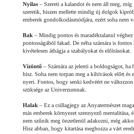
Nyilas
– Szereti a kalandot és nem áll meg, míg 
szeretik, hiszen mellette mindig új dolgok kiprób
emberek gondolkodásmódjára, ezért soha nem veszí
Bak
– Mindig pontos és maradéktalanul véghez 
pontosságából fakad. De néha számára is fontos k
kivételesen áthágja a szabályokat és előírásokat.
Vízöntő
– Számára az jelenti a boldogságot, ha 
hisz. Soha nem torpan meg a kihívások előtt és e
nyeri. Fontos, hogy senki kedvéért ne változzo
szüksége az Univerzumnak.
Halak
– Ez a csillagjegy az Anyatermészet maga
más emberek környezet szennyező mentalitása, és 
nem szűnik meg önzetlenül adakozni, még akkor 
Hisz abban, hogy kitartása meghozza a várt ere