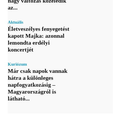
nagy változás közeledik
az...
Aktuális
Életveszélyes fenyegetést
kapott Majka: azonnal
lemondta erdélyi
koncertjét
Kuriózum
Már csak napok vannak
hátra a különleges
napfogyatkozásig –
Magyarországról is
látható...