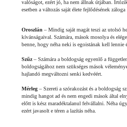
valóságot, ezért jó, ha nem állnak útjában. Irtózi
esetben a változás saját élete fejlődésének záloga 
Oroszlán
– Mindig saját magát teszi az utolsó h
kívánságaival. Számára, mások mosolya és eléged
benne, hogy néha neki is egoistának kell lennie 
Szűz
– Számára a boldogság egyenlő a független
boldogságához nem szükséges mások véleménye és
hajlandó megváltozni senki kedvéért.
Mérleg
– Szereti a szórakozást és a boldogság s
mindig hangot ad és nem engedi mások által elny
előtt is kész maradéktalanul felvállalni. Néha úgy
ezért javasolt e téren a lazítás néha.