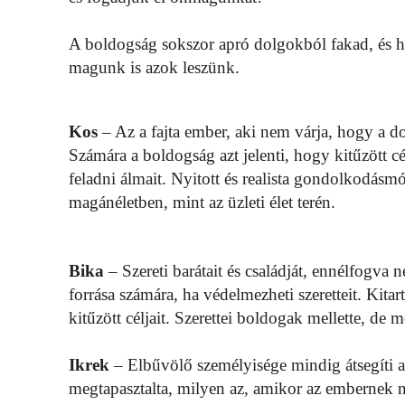
A boldogság sokszor apró dolgokból fakad, és 
magunk is azok leszünk.
Kos
– Az a fajta ember, aki nem várja, hogy a d
Számára a boldogság azt jelenti, hogy kitűzött c
feladni álmait. Nyitott és realista gondolkodá
magánéletben, mint az üzleti élet terén.
Bika
– Szereti barátait és családját, ennélfogva 
forrása számára, ha védelmezheti szeretteit. Kita
kitűzött céljait. Szerettei boldogak mellette, de 
Ikrek
– Elbűvölő személyisége mindig átsegíti 
megtapasztalta, milyen az, amikor az embernek né