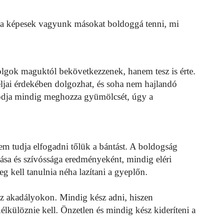
ha képesek vagyunk másokat boldoggá tenni, mi
olgok maguktól bekövetkezzenek, hanem tesz is érte.
éljai érdekében dolgozhat, és soha nem hajlandó
smódja mindig meghozza gyümölcsét, úgy a
nem tudja elfogadni tőlük a bántást. A boldogság
rtása és szívóssága eredményeként, mindig eléri
meg kell tanulnia néha lazítani a gyeplőn.
az akadályokon. Mindig kész adni, hiszen
lkülöznie kell. Önzetlen és mindig kész kideríteni a