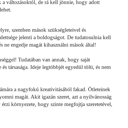
k a változásoktól, de rá kell jönnie, hogy adott
lehet.
elyre, szemben mások szükségleteivel és
ettsége jelenti a boldogságot. De tudatosulnia kell
és ne engedje magát kihasználni mások által!
séggel! Tudatában van annak, hogy saját
 társasága. Ideje legtöbbjét egyedül tölti, és nem
zámára a nagyfokú kreativitásából fakad. Ötleteinek
omni magát. Akit igazán szeret, azt a nyilvánosság
 érzi környezete, hogy szinte megfojtja szeretetével,