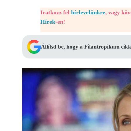
Iratkozz fel
hírlevelünkre
, vagy kö
Hírek
-en!
Állítsd be, hogy a Filantropikum cikk