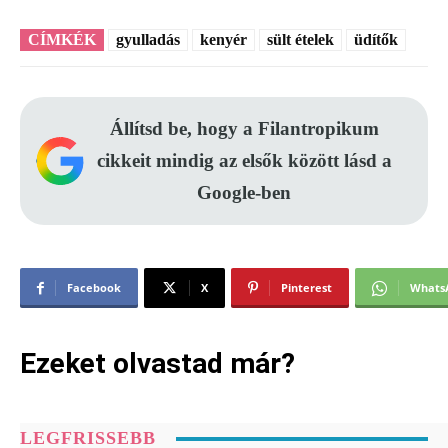
CÍMKÉK
gyulladás
kenyér
sült ételek
üdítők
Állítsd be, hogy a Filantropikum
cikkeit mindig az elsők között lásd a
Google-ben
Facebook
X
Pinterest
Whats
Ezeket olvastad már?
LEGFRISSEBB