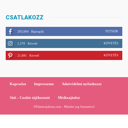
CSATLAKOZZ
TETSZIK
283,064
Rajongók
KÖVETÉS
1,570
Követő
KÖVETÉS
21,681
Követő
Kapcsolat
Impresszum
Adatvédelmi nyilatkozat
Süti – Cookie tájékoztató
Médiaajánlat
©Filantropikum.com - Minden jog fenntartva!