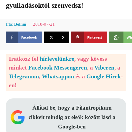
gyulladásoktól szenvedsz!
2018-07-21
Írta:
Bellini
Facebook
X
Pinterest
Wh
Iratkozz fel
hírlevelünkre
, vagy kövess
minket
Facebook Messengeren
, a
Viberen
, a
Telegramon
,
Whatsappon
és a
Google Hírek
-
en!
Állítsd be, hogy a Filantropikum
cikkeit mindig az elsők között lásd a
Google-ben