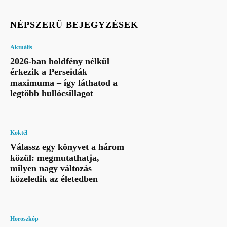
NÉPSZERŰ BEJEGYZÉSEK
Aktuális
2026-ban holdfény nélkül
érkezik a Perseidák
maximuma – így láthatod a
legtöbb hullócsillagot
Koktél
Válassz egy könyvet a három
közül: megmutathatja,
milyen nagy változás
közeledik az életedben
Horoszkóp