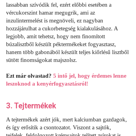
lassabban szívódik fel, ezért előbbi esetében a
vércukorszint hamar megugrik, ami az
inzulintermelést is megnöveli, ez nagyban
hozzájárulhat a cukorbetegség kialakulásához. A
legjobb, amit tehetsz, hogy nem finomított
búzalisztből készült péktermékeket fogyasztasz,
hanem több gabonából készült teljes kiőrlésű lisztből
sütött finomságokat majszolsz.
Ezt már olvastad?
5 intő jel, hogy érdemes lenne
leszoknod a kenyérfogyasztásról!
3. Tejtermékek
A tejtermékek azért jók, mert kalciumban gazdagok,
és így erősítik a csontozatot. Viszont a sajtók,
tejfelek, feldolgozott krémsajtok telített zsírokat is