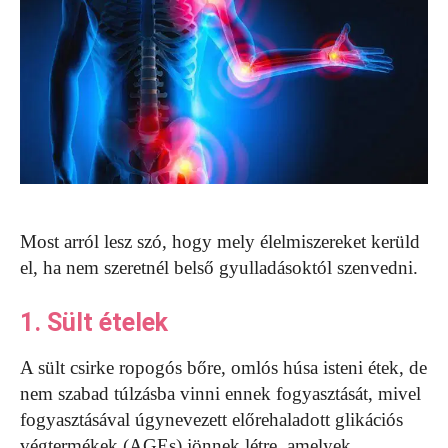
Most arról lesz szó, hogy mely élelmiszereket kerüld
el, ha nem szeretnél belső gyulladásoktól szenvedni.
1. Sült ételek
A sült csirke ropogós bőre, omlós húsa isteni étek, de
nem szabad túlzásba vinni ennek fogyasztását, mivel
fogyasztásával úgynevezett előrehaladott glikációs
végtermékek (AGEs) jönnek létre, amelyek