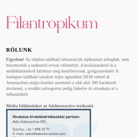
RÓLUNK
Figyelem!
Az oldalon található információk tájékoztató jellegűek, nem
helyettesítik a szakszerű orvosi véleményt. A kockázatokról és a
mellékhatásokról kérdezze meg kezelőorvosát, gyógyszerészét! A
honlapon található tartalom teljes egészében NEM vehető át.
Amennyiben mégis közölni szeretnéd a cikk első 300 karakterét
átveheted, a további szövegrészt pedig linkelve itt olvashatja el a
felhasználód.
Média felületeinket az AdsInteractive értékesíti: