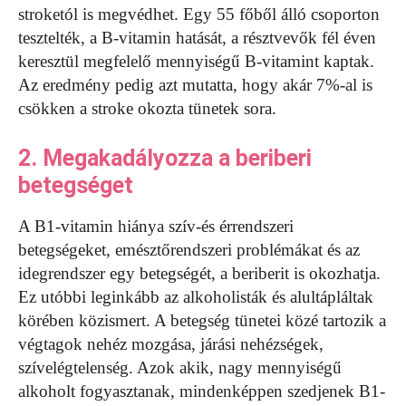
stroketól is megvédhet. Egy 55 főből álló csoporton
tesztelték, a B-vitamin hatását, a résztvevők fél éven
keresztül megfelelő mennyiségű B-vitamint kaptak.
Az eredmény pedig azt mutatta, hogy akár 7%-al is
csökken a stroke okozta tünetek sora.
2. Megakadályozza a beriberi
betegséget
A B1-vitamin hiánya szív-és érrendszeri
betegségeket, emésztőrendszeri problémákat és az
idegrendszer egy betegségét, a beriberit is okozhatja.
Ez utóbbi leginkább az alkoholisták és alultápláltak
körében közismert. A betegség tünetei közé tartozik a
végtagok nehéz mozgása, járási nehézségek,
szívelégtelenség. Azok akik, nagy mennyiségű
alkoholt fogyasztanak, mindenképpen szedjenek B1-