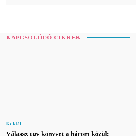
KAPCSOLÓDÓ CIKKEK
Koktél
Válassz egy könyvet a három közül: