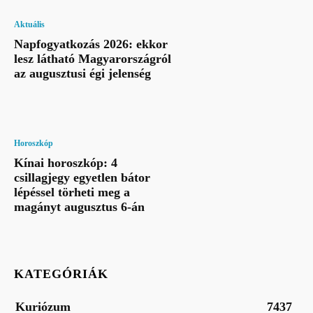
Aktuális
Napfogyatkozás 2026: ekkor
lesz látható Magyarországról
az augusztusi égi jelenség
Horoszkóp
Kínai horoszkóp: 4
csillagjegy egyetlen bátor
lépéssel törheti meg a
magányt augusztus 6-án
KATEGÓRIÁK
Kuriózum
7437