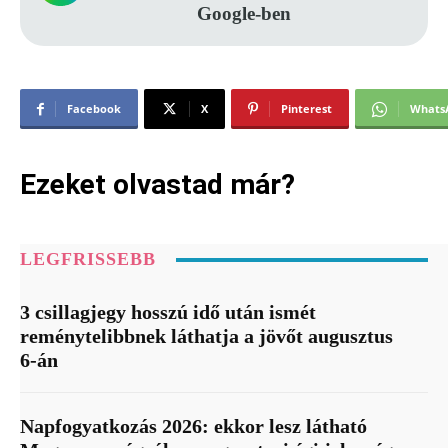
Google-ben
Facebook
X
Pinterest
Whats
Ezeket olvastad már?
LEGFRISSEBB
3 csillagjegy hosszú idő után ismét
reménytelibbnek láthatja a jövőt augusztus
6-án
Napfogyatkozás 2026: ekkor lesz látható