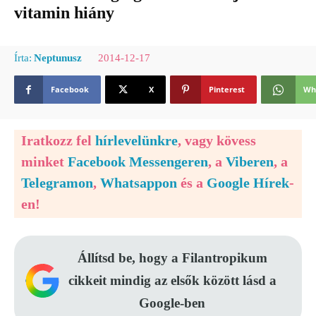
vitamin hiány
2014-12-17
Írta:
Neptunusz
Facebook
X
Pinterest
Wh
Iratkozz fel
hírlevelünkre
, vagy kövess
minket
Facebook Messengeren
, a
Viberen
, a
Telegramon
,
Whatsappon
és a
Google Hírek
-
en!
Állítsd be, hogy a Filantropikum
cikkeit mindig az elsők között lásd a
Google-ben