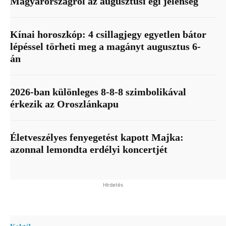
Magyarországról az augusztusi égi jelenség
Kínai horoszkóp: 4 csillagjegy egyetlen bátor
lépéssel törheti meg a magányt augusztus 6-
án
2026-ban különleges 8-8-8 szimbolikával
érkezik az Oroszlánkapu
Életveszélyes fenyegetést kapott Majka:
azonnal lemondta erdélyi koncertjét
Hirdetés