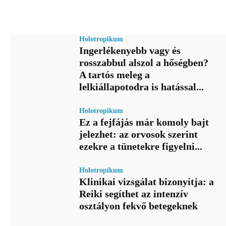
Holotropikum
Ingerlékenyebb vagy és
rosszabbul alszol a hőségben?
A tartós meleg a
lelkiállapotodra is hatással...
Holotropikum
Ez a fejfájás már komoly bajt
jelezhet: az orvosok szerint
ezekre a tünetekre figyelni...
Holotropikum
Klinikai vizsgálat bizonyítja: a
Reiki segíthet az intenzív
osztályon fekvő betegeknek