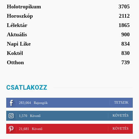
Holotropikum
3705
Horoszkóp
2112
Lélektár
1865
Aktuális
900
Napi Like
834
Koktél
830
Otthon
739
CSATLAKOZZ
TETSZIK
283,064
Rajongók
KÖVETÉS
1,570
Követő
KÖVETÉS
21,681
Követő