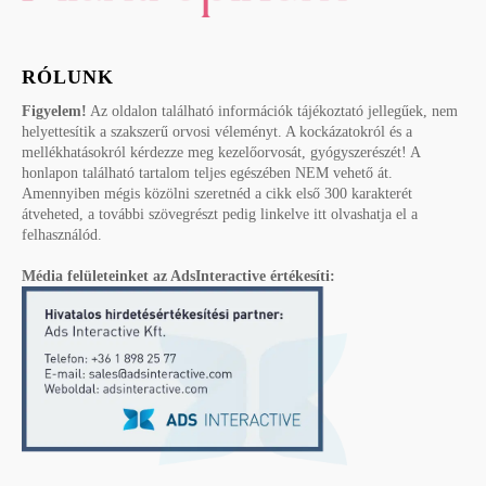
RÓLUNK
Figyelem!
Az oldalon található információk tájékoztató jellegűek, nem
helyettesítik a szakszerű orvosi véleményt. A kockázatokról és a
mellékhatásokról kérdezze meg kezelőorvosát, gyógyszerészét! A
honlapon található tartalom teljes egészében NEM vehető át.
Amennyiben mégis közölni szeretnéd a cikk első 300 karakterét
átveheted, a további szövegrészt pedig linkelve itt olvashatja el a
felhasználód.
Média felületeinket az AdsInteractive értékesíti: