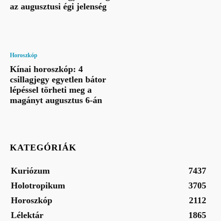
az augusztusi égi jelenség
Horoszkóp
Kínai horoszkóp: 4
csillagjegy egyetlen bátor
lépéssel törheti meg a
magányt augusztus 6-án
KATEGÓRIÁK
Kuriózum
7437
Holotropikum
3705
Horoszkóp
2112
Lélektár
1865