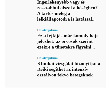
Ingerlékenyebb vagy és
rosszabbul alszol a hőségben?
A tartós meleg a
lelkiállapotodra is hatással...
Holotropikum
Ez a fejfájás már komoly bajt
jelezhet: az orvosok szerint
ezekre a tünetekre figyelni...
Holotropikum
Klinikai vizsgálat bizonyítja: a
Reiki segíthet az intenzív
osztályon fekvő betegeknek