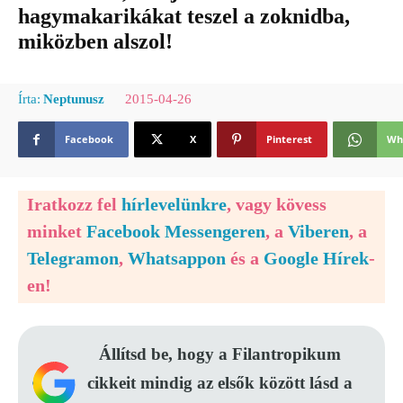
hagymakarikákat teszel a zoknidba,
miközben alszol!
2015-04-26
Írta:
Neptunusz
Facebook
X
Pinterest
Wh
Iratkozz fel
hírlevelünkre
, vagy kövess
minket
Facebook Messengeren
, a
Viberen
, a
Telegramon
,
Whatsappon
és a
Google Hírek
-
en!
Állítsd be, hogy a Filantropikum
cikkeit mindig az elsők között lásd a