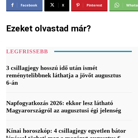
Facebook
X
Pinterest
Whats
Ezeket olvastad már?
LEGFRISSEBB
3 csillagjegy hosszú idő után ismét
reménytelibbnek láthatja a jövőt augusztus
6-án
Napfogyatkozás 2026: ekkor lesz látható
Magyarországról az augusztusi égi jelenség
Kínai horoszkóp: 4 csillagjegy egyetlen bátor
lépéssel törheti meg a magányt augusztus 6-