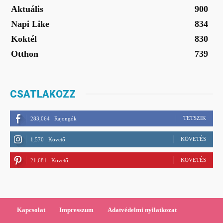
Aktuális
900
Napi Like
834
Koktél
830
Otthon
739
CSATLAKOZZ
TETSZIK
283,064
Rajongók
KÖVETÉS
1,570
Követő
KÖVETÉS
21,681
Követő
Kapcsolat
Impresszum
Adatvédelmi nyilatkozat