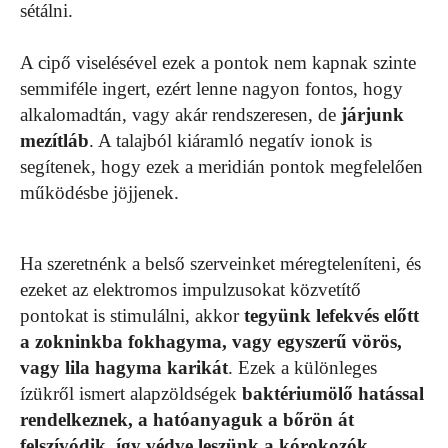
sétálni.
A cipő viselésével ezek a pontok nem kapnak szinte
semmiféle ingert, ezért lenne nagyon fontos, hogy
alkalomadtán, vagy akár rendszeresen, de
járjunk
mezítláb
. A talajból kiáramló negatív ionok is
segítenek, hogy ezek a meridián pontok megfelelően
működésbe jöjjenek.
Ha szeretnénk a belső szerveinket méregteleníteni, és
ezeket az elektromos impulzusokat közvetítő
pontokat is stimulálni, akkor
tegyünk lefekvés előtt
a zokninkba fokhagyma, vagy egyszerű vörös,
vagy lila hagyma karikát
. Ezek a különleges
ízükről ismert alapzöldségek
baktériumölő hatással
rendelkeznek, a hatóanyaguk a bőrön át
felszívódik, így védve leszünk a kórokozók