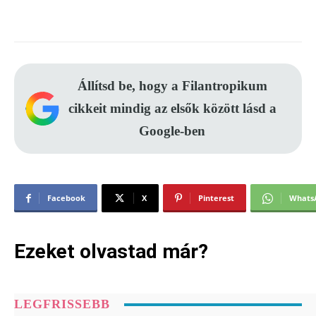
Állítsd be, hogy a Filantropikum
cikkeit mindig az elsők között lásd a
Google-ben
Facebook
X
Pinterest
Whats
Ezeket olvastad már?
LEGFRISSEBB