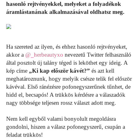
hasonló rejtvényekkel, melyeket a folyadékok
áramlástanának alkalmazásával oldhatsz meg.
Ha szereted az ilyen, és ehhez hasonló rejtvényeket,
akkor a
@_herbeautyxo
nevezetű Twitter felhasználó
által posztolt új talány téged is leköthet egy ideig. A
kép címe
„Ki kap először kávét?”
és azt kell
meghatároznunk, hogy melyik csésze telik fel először
kávéval. Első ránézésre pofonegyszerűnek tűnhet, de
hidd el, becsapós! A trükkös kérdésre a válaszadók
nagy többsége teljesen rossz választ adott meg.
Nem kell egyből valami bonyolult megoldásra
gondolni, hiszen a válasz pofonegyszerű, csupán a
feladat trükkös!