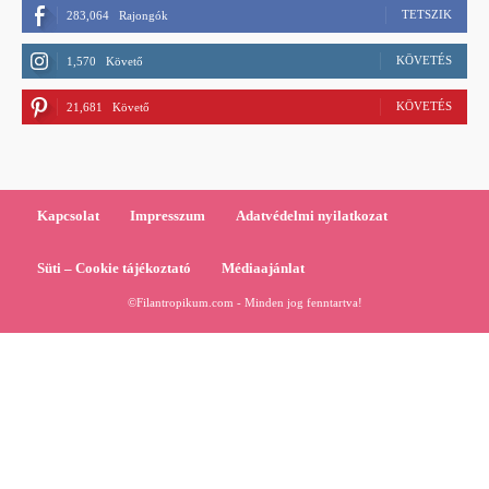
TETSZIK
283,064
Rajongók
KÖVETÉS
1,570
Követő
KÖVETÉS
21,681
Követő
Kapcsolat
Impresszum
Adatvédelmi nyilatkozat
Süti – Cookie tájékoztató
Médiaajánlat
©Filantropikum.com - Minden jog fenntartva!