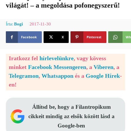
világát! – a megoldása pofonegyszerű!
2017-11-30
Írta:
Bogi
Facebook
X
Pinterest
Wh
Iratkozz fel
hírlevelünkre
, vagy kövess
minket
Facebook Messengeren
, a
Viberen
, a
Telegramon
,
Whatsappon
és a
Google Hírek
-
en!
Állítsd be, hogy a Filantropikum
cikkeit mindig az elsők között lásd a
Google-ben