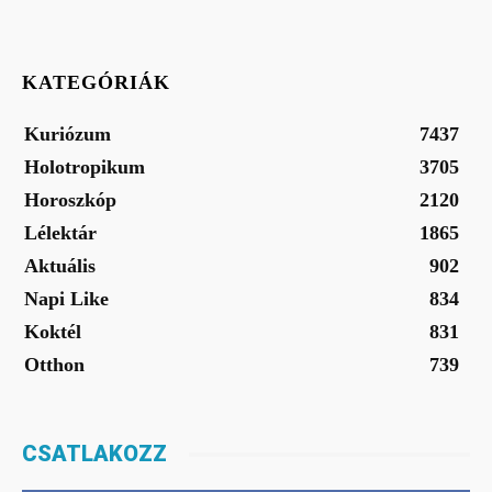
KATEGÓRIÁK
Kuriózum
7437
Holotropikum
3705
Horoszkóp
2120
Lélektár
1865
Aktuális
902
Napi Like
834
Koktél
831
Otthon
739
CSATLAKOZZ