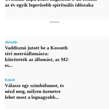
az év egyik legerősebb spirituális időszaka
Hirdetés
Aktuális
Vaddisznó jutott be a Kossuth
téri metróállomásra:
kiürítették az állomást, az M2-
es...
Koktél
Válassz egy szimbólumot, és
nézd meg, milyen üzenetre
lehet most a legnagyobb...