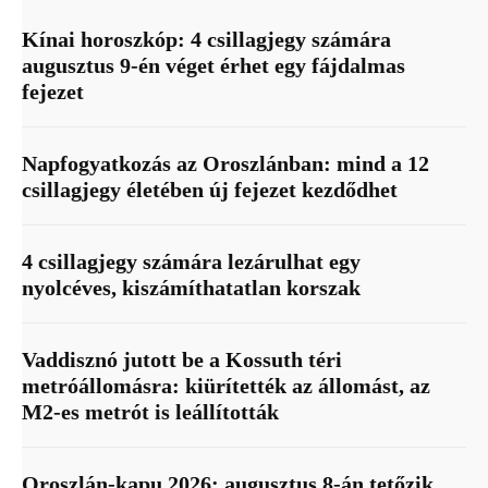
Kínai horoszkóp: 4 csillagjegy számára
augusztus 9-én véget érhet egy fájdalmas
fejezet
Napfogyatkozás az Oroszlánban: mind a 12
csillagjegy életében új fejezet kezdődhet
4 csillagjegy számára lezárulhat egy
nyolcéves, kiszámíthatatlan korszak
Vaddisznó jutott be a Kossuth téri
metróállomásra: kiürítették az állomást, az
M2-es metrót is leállították
Oroszlán-kapu 2026: augusztus 8-án tetőzik