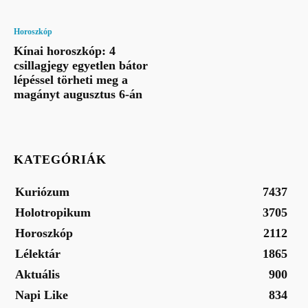
Horoszkóp
Kínai horoszkóp: 4
csillagjegy egyetlen bátor
lépéssel törheti meg a
magányt augusztus 6-án
KATEGÓRIÁK
Kuriózum
7437
Holotropikum
3705
Horoszkóp
2112
Lélektár
1865
Aktuális
900
Napi Like
834