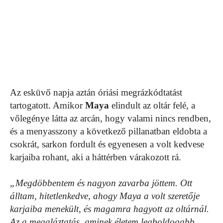
Az esküvő napja aztán óriási megrázkódtatást
tartogatott. Amikor
Maya
elindult az oltár felé, a
vőlegénye látta az arcán, hogy valami nincs rendben,
és a menyasszony a következő pillanatban eldobta a
csokrát, sarkon fordult és egyenesen a volt kedvese
karjaiba rohant, aki a háttérben várakozott rá.
„Megdöbbentem és nagyon zavarba jöttem. Ott
álltam, hitetlenkedve, ahogy Maya a volt szeretője
karjaiba menekült, és magamra hagyott az oltárnál.
Az a megaláztatás, aminek életem legboldogabb