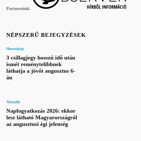
Partnereink:
NÉPSZERŰ BEJEGYZÉSEK
Horoszkóp
3 csillagjegy hosszú idő után
ismét reménytelibbnek
láthatja a jövőt augusztus 6-
án
Aktuális
Napfogyatkozás 2026: ekkor
lesz látható Magyarországról
az augusztusi égi jelenség