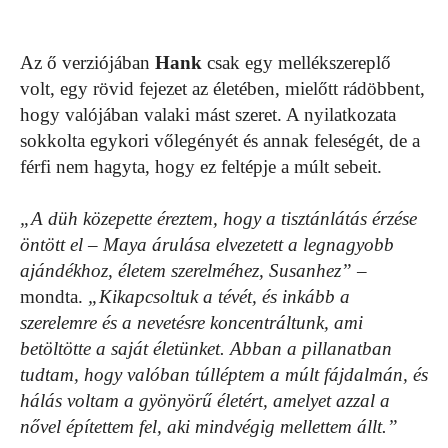
Az ő verziójában
Hank
csak egy mellékszereplő
volt, egy rövid fejezet az életében, mielőtt rádöbbent,
hogy valójában valaki mást szeret. A nyilatkozata
sokkolta egykori vőlegényét és annak feleségét, de a
férfi nem hagyta, hogy ez feltépje a múlt sebeit.
„A düh közepette éreztem, hogy a tisztánlátás érzése
öntött el – Maya árulása elvezetett a legnagyobb
ajándékhoz, életem szerelméhez, Susanhez”
–
mondta.
„Kikapcsoltuk a tévét, és inkább a
szerelemre és a nevetésre koncentráltunk, ami
betöltötte a saját életünket. Abban a pillanatban
tudtam, hogy valóban túlléptem a múlt fájdalmán, és
hálás voltam a gyönyörű életért, amelyet azzal a
nővel építettem fel, aki mindvégig mellettem állt.”