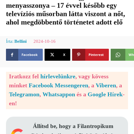
menyasszonya – 17 évvel később egy
televíziós műsorban látta viszont a nőt,
ahol megdöbbentő történetet adott elő
2024-10-16
Írta:
Bellini
Facebook
X
Pinterest
Wh
Iratkozz fel
hírlevelünkre
, vagy kövess
minket
Facebook Messengeren
, a
Viberen
, a
Telegramon
,
Whatsappon
és a
Google Hírek
-
en!
Állítsd be, hogy a Filantropikum