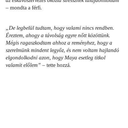
az esküvőszervezés okozta stressznek tulajdonítottam”
– mondta a férfi.
„De legbelül tudtam, hogy valami nincs rendben.
Éreztem, ahogy a távolság egyre nőtt közöttünk.
Mégis ragaszkodtam ahhoz a reményhez, hogy a
szerelmünk mindent legyőz, és nem voltam hajlandó
elgondolkodni azon, hogy Maya esetleg titkol
valamit előlem”
– tette hozzá.