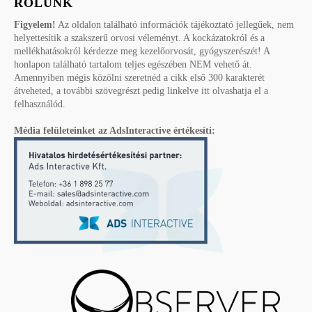
RÓLUNK
Figyelem!
Az oldalon található információk tájékoztató jellegűek, nem
helyettesítik a szakszerű orvosi véleményt. A kockázatokról és a
mellékhatásokról kérdezze meg kezelőorvosát, gyógyszerészét! A
honlapon található tartalom teljes egészében NEM vehető át.
Amennyiben mégis közölni szeretnéd a cikk első 300 karakterét
átveheted, a további szövegrészt pedig linkelve itt olvashatja el a
felhasználód.
Média felületeinket az AdsInteractive értékesíti: