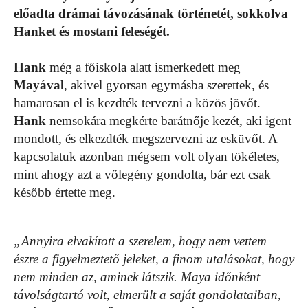
előadta drámai távozásának történetét, sokkolva
Hanket és mostani feleségét.
Hank
még a főiskola alatt ismerkedett meg
Mayával
, akivel gyorsan egymásba szerettek, és
hamarosan el is kezdték tervezni a közös jövőt.
Hank
nemsokára megkérte barátnője kezét, aki igent
mondott, és elkezdték megszervezni az esküvőt. A
kapcsolatuk azonban mégsem volt olyan tökéletes,
mint ahogy azt a vőlegény gondolta, bár ezt csak
később értette meg.
„Annyira elvakított a szerelem, hogy nem vettem
észre a figyelmeztető jeleket, a finom utalásokat, hogy
nem minden az, aminek látszik. Maya időnként
távolságtartó volt, elmerült a saját gondolataiban,