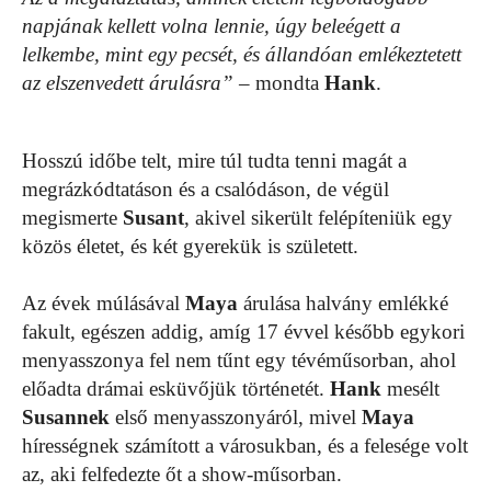
napjának kellett volna lennie, úgy beleégett a
lelkembe, mint egy pecsét, és állandóan emlékeztetett
az elszenvedett árulásra”
– mondta
Hank
.
Hosszú időbe telt, mire túl tudta tenni magát a
megrázkódtatáson és a csalódáson, de végül
megismerte
Susant
, akivel sikerült felépíteniük egy
közös életet, és két gyerekük is született.
Az évek múlásával
Maya
árulása halvány emlékké
fakult, egészen addig, amíg 17 évvel később egykori
menyasszonya fel nem tűnt egy tévéműsorban, ahol
előadta drámai esküvőjük történetét.
Hank
mesélt
Susannek
első menyasszonyáról, mivel
Maya
hírességnek számított a városukban, és a felesége volt
az, aki felfedezte őt a show-műsorban.