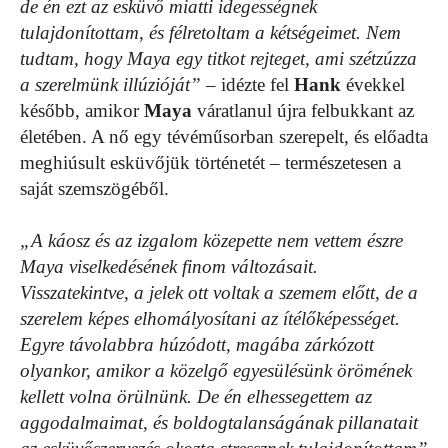
de én ezt az esküvő miatti idegességnek
tulajdonítottam, és félretoltam a kétségeimet. Nem
tudtam, hogy Maya egy titkot rejteget, ami szétzúzza
a szerelmünk illúzióját”
– idézte fel
Hank
évekkel
később, amikor
Maya
váratlanul újra felbukkant az
életében. A nő egy tévéműsorban szerepelt, és előadta
meghiúsult esküvőjük történetét – természetesen a
saját szemszögéből.
„A káosz és az izgalom közepette nem vettem észre
Maya viselkedésének finom változásait.
Visszatekintve, a jelek ott voltak a szemem előtt, de a
szerelem képes elhomályosítani az ítélőképességet.
Egyre távolabbra húzódott, magába zárkózott
olyankor, amikor a közelgő egyesülésünk örömének
kellett volna örülnünk. De én elhessegettem az
aggodalmaimat, és boldogtalanságának pillanatait