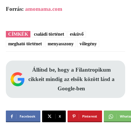
Forrás:
amomama.com
CÍMKÉK
családi történet
esküvő
megható történet
menyasszony
vőlegény
Állítsd be, hogy a Filantropikum
cikkeit mindig az elsők között lásd a
Google-ben
Facebook
X
Pinterest
Whats