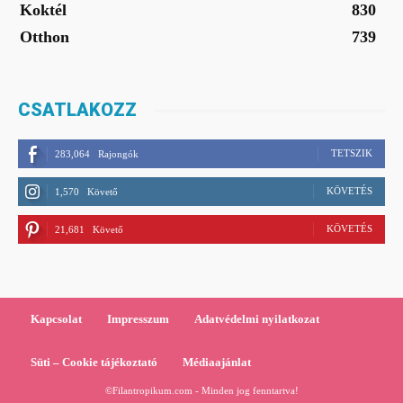
Koktél
830
Otthon
739
CSATLAKOZZ
TETSZIK
283,064
Rajongók
KÖVETÉS
1,570
Követő
KÖVETÉS
21,681
Követő
Kapcsolat
Impresszum
Adatvédelmi nyilatkozat
Süti – Cookie tájékoztató
Médiaajánlat
©Filantropikum.com - Minden jog fenntartva!