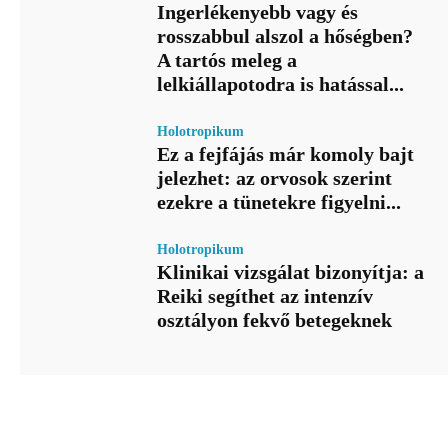
Ingerlékenyebb vagy és
rosszabbul alszol a hőségben?
A tartós meleg a
lelkiállapotodra is hatással...
Holotropikum
Ez a fejfájás már komoly bajt
jelezhet: az orvosok szerint
ezekre a tünetekre figyelni...
Holotropikum
Klinikai vizsgálat bizonyítja: a
Reiki segíthet az intenzív
osztályon fekvő betegeknek