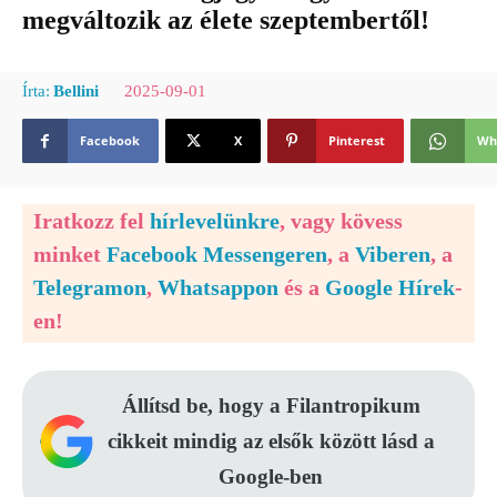
megváltozik az élete szeptembertől!
2025-09-01
Írta:
Bellini
Facebook
X
Pinterest
Wh
Iratkozz fel
hírlevelünkre
, vagy kövess
minket
Facebook Messengeren
, a
Viberen
, a
Telegramon
,
Whatsappon
és a
Google Hírek
-
en!
Állítsd be, hogy a Filantropikum
cikkeit mindig az elsők között lásd a
Google-ben