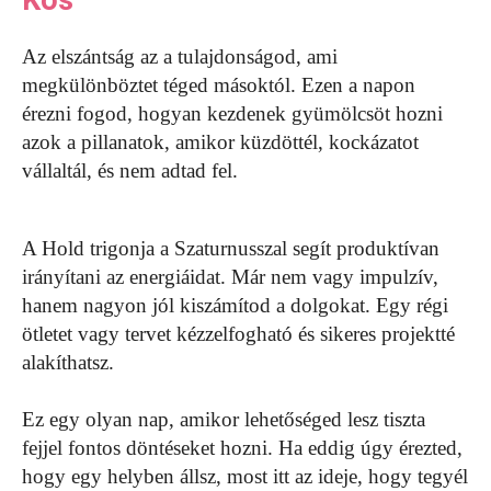
Kos
Az elszántság az a tulajdonságod, ami
megkülönböztet téged másoktól. Ezen a napon
érezni fogod, hogyan kezdenek gyümölcsöt hozni
azok a pillanatok, amikor küzdöttél, kockázatot
vállaltál, és nem adtad fel.
A Hold trigonja a Szaturnusszal segít produktívan
irányítani az energiáidat. Már nem vagy impulzív,
hanem nagyon jól kiszámítod a dolgokat. Egy régi
ötletet vagy tervet kézzelfogható és sikeres projektté
alakíthatsz.
Ez egy olyan nap, amikor lehetőséged lesz tiszta
fejjel fontos döntéseket hozni. Ha eddig úgy érezted,
hogy egy helyben állsz, most itt az ideje, hogy tegyél