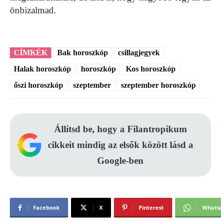
önbizalmad.
CÍMKÉK
Bak horoszkóp
csillagjegyek
Halak horoszkóp
horoszkóp
Kos horoszkóp
őszi horoszkóp
szeptember
szeptember horoszkóp
Állítsd be, hogy a Filantropikum
cikkeit mindig az elsők között lásd a
Google-ben
Facebook
X
Pinterest
Whats