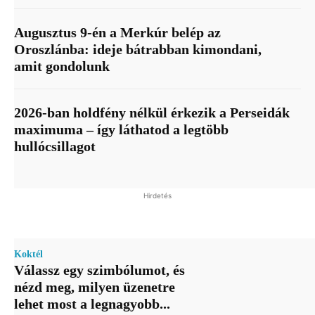
Augusztus 9-én a Merkúr belép az
Oroszlánba: ideje bátrabban kimondani,
amit gondolunk
2026-ban holdfény nélkül érkezik a Perseidák
maximuma – így láthatod a legtöbb
hullócsillagot
Hirdetés
Koktél
Válassz egy szimbólumot, és
nézd meg, milyen üzenetre
lehet most a legnagyobb...