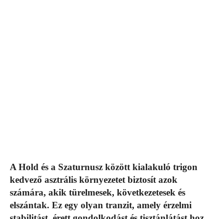
A Hold és a Szaturnusz között kialakuló trigon
kedvező asztrális környezetet biztosít azok
számára, akik türelmesek, következetesek és
elszántak. Ez egy olyan tranzit, amely érzelmi
stabilitást, érett gondolkodást és tisztánlátást hoz