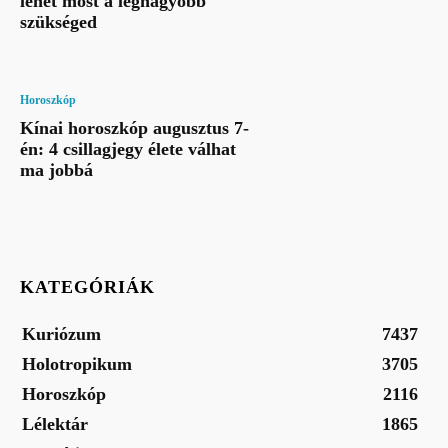
lehet most a legnagyobb
szükséged
Horoszkóp
Kínai horoszkóp augusztus 7-
én: 4 csillagjegy élete válhat
ma jobbá
KATEGÓRIÁK
Kuriózum
7437
Holotropikum
3705
Horoszkóp
2116
Lélektár
1865