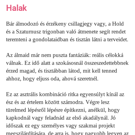
Halak
Bár álmodozó és érzékeny csillagjegy vagy, a Hold
és a Szaturnusz trigonban való átmenete segít rendet
teremteni a gondolataidban és tisztán látni a terveidet.
Az álmaid már nem puszta fantáziák: reális célokká
válnak. Ez idő alatt a szokásosnál összeszedettebbnek
érzed magad, és tisztábban látod, mit kell tenned
ahhoz, hogy eljuss oda, ahová szeretnél.
Ez az asztrális kombináció ritka egyensúlyt kínál az
ész és az értelem között számodra. Végre lesz
türelmed lépésről lépésre építkezni, anélkül, hogy
kapkodnál vagy feladnád az első akadálynál. Jó
időszak ez egy személyes vagy szakmai projekt
megszilárdítására, de arra is, hogy nagyobb legyen az