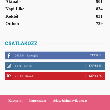
Aktuális
901
Napi Like
834
Koktél
831
Otthon
739
CSATLAKOZZ
TETSZIK
283,064
Rajongók
KÖVETÉS
1,570
Követő
KÖVETÉS
21,681
Követő
Kapcsolat
Impresszum
Adatvédelmi nyilatkozat