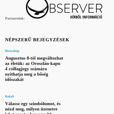
Partnereink:
NÉPSZERŰ BEJEGYZÉSEK
Horoszkóp
Augusztus 8-tól megváltozhat
az életük: az Oroszlán-kapu
4 csillagjegy számára
nyithatja meg a bőség
időszakát
Koktél
Válassz egy szimbólumot, és
nézd meg, milyen üzenetre