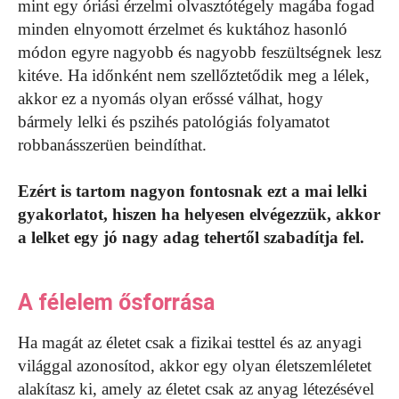
mint egy óriási érzelmi olvasztótégely magába fogad
minden elnyomott érzelmet és kuktához hasonló
módon egyre nagyobb és nagyobb feszültségnek lesz
kitéve. Ha időnként nem szellőztetődik meg a lélek,
akkor ez a nyomás olyan erőssé válhat, hogy
bármely lelki és pszihés patológiás folyamatot
robbanásszerüen beindíthat.
Ezért is tartom nagyon fontosnak ezt a mai lelki
gyakorlatot, hiszen ha helyesen elvégezzük, akkor
a lelket egy jó nagy adag tehertől szabadítja fel.
A félelem ősforrása
Ha magát az életet csak a fizikai testtel és az anyagi
világgal azonosítod, akkor egy olyan életszemléletet
alakítasz ki, amely az életet csak az anyag létezésével