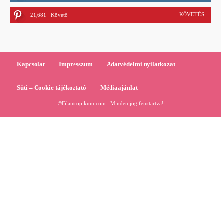
KÖVETÉS
21,681
Követő
Kapcsolat
Impresszum
Adatvédelmi nyilatkozat
Süti – Cookie tájékoztató
Médiaajánlat
©Filantropikum.com - Minden jog fenntartva!