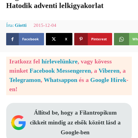
Hatodik adventi lelkigyakorlat
2015-12-04
Írta:
Giotti
Facebook
X
Pinterest
Wh
Iratkozz fel
hírlevelünkre
, vagy kövess
minket
Facebook Messengeren
, a
Viberen
, a
Telegramon
,
Whatsappon
és a
Google Hírek
-
en!
Állítsd be, hogy a Filantropikum
cikkeit mindig az elsők között lásd a
Google-ben