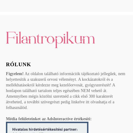
RÓLUNK
Figyelem!
Az oldalon található információk tájékoztató jellegűek, nem
helyettesítik a szakszerű orvosi véleményt. A kockázatokról és a
mellékhatásokról kérdezze meg kezelőorvosát, gyógyszerészét! A
honlapon található tartalom teljes egészében NEM vehető át.
Amennyiben mégis közölni szeretnéd a cikk első 300 karakterét
átveheted, a további szövegrészt pedig linkelve itt olvashatja el a
felhasználód.
Média felületeinket az AdsInteractive értékesíti: