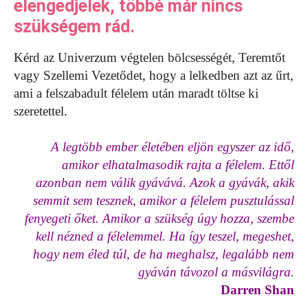
elengedjelek, többé már nincs
szükségem rád.
Kérd az Univerzum végtelen bölcsességét, Teremtőt
vagy Szellemi Vezetődet, hogy a lelkedben azt az űrt,
ami a felszabadult félelem után maradt töltse ki
szeretettel.
A legtöbb ember életében eljön egyszer az idő,
amikor elhatalmasodik rajta a félelem. Ettől
azonban nem válik gyávává. Azok a gyávák, akik
semmit sem tesznek, amikor a félelem pusztulással
fenyegeti őket. Amikor a szükség úgy hozza, szembe
kell nézned a félelemmel. Ha így teszel, megeshet,
hogy nem éled túl, de ha meghalsz, legalább nem
gyáván távozol a másvilágra.
Darren Shan