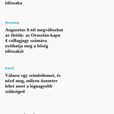
időszaka
Horoszkóp
Augusztus 8-tól megváltozhat
az életük: az Oroszlán-kapu
4 csillagjegy számára
nyithatja meg a bőség
időszakát
Koktél
Válassz egy szimbólumot, és
nézd meg, milyen üzenetre
lehet most a legnagyobb
szükséged