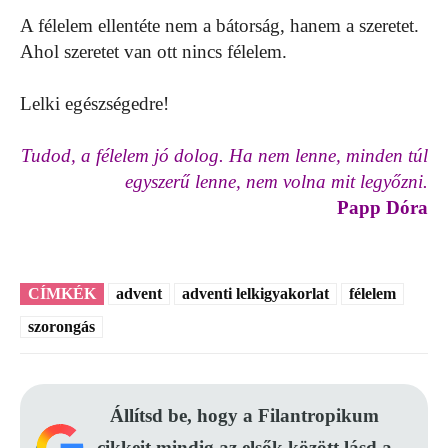
A félelem ellentéte nem a bátorság, hanem a szeretet.
Ahol szeretet van ott nincs félelem.
Lelki egészségedre!
Tudod, a félelem jó dolog. Ha nem lenne, minden túl
egyszerű lenne, nem volna mit legyőzni.
Papp Dóra
CÍMKÉK
advent
adventi lelkigyakorlat
félelem
szorongás
Állítsd be, hogy a Filantropikum
cikkeit mindig az elsők között lásd a