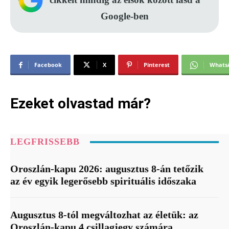
Google-ben
Facebook
X
Pinterest
Whats
Ezeket olvastad már?
LEGFRISSEBB
Oroszlán-kapu 2026: augusztus 8-án tetőzik
az év egyik legerősebb spirituális időszaka
Augusztus 8-tól megváltozhat az életük: az
Oroszlán-kapu 4 csillagjegy számára