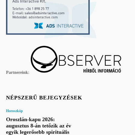
Partnereink:
NÉPSZERŰ BEJEGYZÉSEK
Horoszkóp
Oroszlán-kapu 2026:
augusztus 8-án tetőzik az év
egyik legerősebb spirituális