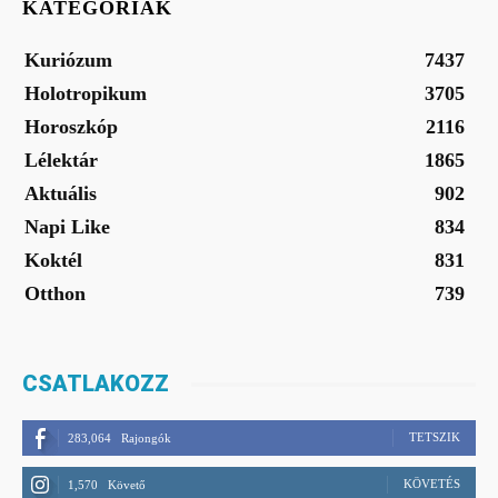
KATEGÓRIÁK
Kuriózum
7437
Holotropikum
3705
Horoszkóp
2116
Lélektár
1865
Aktuális
902
Napi Like
834
Koktél
831
Otthon
739
CSATLAKOZZ
TETSZIK
283,064
Rajongók
KÖVETÉS
1,570
Követő