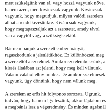
mert szükségünk van rá, vagy hozzá vagyunk nőve,
hanem azért, mert kíváncsiak vagyunk. Kíváncsiak
vagyunk, hogy megtudjuk, milyen valódi szerelem
állhat a rendelkezésünkre. Kíváncsiak vagyunk,
hogy megtapasztaljuk azt a szeretetet, amely távol
van a vágytól vagy a szükségletektől.
Bár nem bánjuk a szeretett ember hiányát,
ragaszkodunk a jelenlétükhöz. Ez különbözteti meg
a szeretettől a szerelmet. Amikor szerelembe esünk, a
kiesés általában azt jelenti, hogy meg kell válnunk.
Valami valahol elhív minket. De amikor szerelmesek
vagyunk, úgy döntünk, hogy nem válunk meg.
A szerelem az erős hit folytonos sorozata. Ugrunk,
tudván, hogy ha nem így teszünk, akkor fájdalom és
a megbánás lesz a végeredmény. És minden ugrásnál