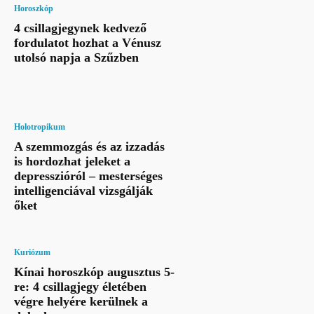
Horoszkóp
4 csillagjegynek kedvező
fordulatot hozhat a Vénusz
utolsó napja a Szűzben
Holotropikum
A szemmozgás és az izzadás
is hordozhat jeleket a
depresszióról – mesterséges
intelligenciával vizsgálják
őket
Kuriózum
Kínai horoszkóp augusztus 5-
re: 4 csillagjegy életében
végre helyére kerülnek a