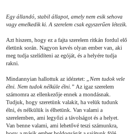
Egy állandó, stabil állapot, amely nem esik sehova
vagy emelkedik ki. A szerelem csak egyszerűen létezik.
Azt hiszem, hogy ez a fajta szerelem ritkán fordul elő
életünk során. Nagyon kevés olyan ember van, aki
meg tudja szelídíteni az egóját, és a helyére tudja
rakni.
Mindannyian hallottuk az idézetet:
„Nem tudok vele
élni. Nem tudok nélküle élni.”
Az igaz szerelem
számomra az ellenkezője ennek a mondásnak.
Tudjuk, hogy szeretünk valakit, ha velük tudunk
élni, és nélkülük is élhetünk. Van valami a
szerelemben, ami legyőzi a távolságot és a helyet.
Van benne valami, ami lehetővé teszi számunkra,
hogy a másik ember boldogságát a sajátunk fölé