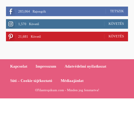
TETSZIK
283,064
Rajongók
KÖVETÉS
1,570
Követő
KÖVETÉS
21,681
Követő
Kapcsolat
Impresszum
Adatvédelmi nyilatkozat
Süti – Cookie tájékoztató
Médiaajánlat
©Filantropikum.com - Minden jog fenntartva!