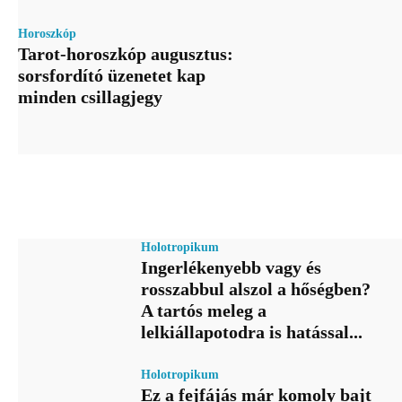
Horoszkóp
Tarot-horoszkóp augusztus:
sorsfordító üzenetet kap
minden csillagjegy
Holotropikum
Ingerlékenyebb vagy és
rosszabbul alszol a hőségben?
A tartós meleg a
lelkiállapotodra is hatással...
Holotropikum
Ez a fejfájás már komoly bajt