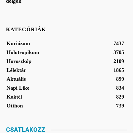
dolgok
KATEGÓRIÁK
Kuriózum
7437
Holotropikum
3705
Horoszkóp
2109
Lélektár
1865
Aktuális
899
Napi Like
834
Koktél
829
Otthon
739
CSATLAKOZZ