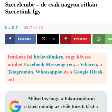
Szerelembe – de csak nagyon ritkán
Szeretünk Így
2017-06-16
Írta:
E.F.
Facebook
X
Pinterest
Wh
Iratkozz fel
hírlevelünkre
, vagy kövess
minket
Facebook Messengeren
, a
Viberen
, a
Telegramon
,
Whatsappon
és a
Google Hírek
-
en!
Állítsd be, hogy a Filantropikum
cikkeit mindig az elsők között lásd a