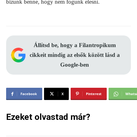
bízunk benne, hogy nem fogunk elesni.
Állítsd be, hogy a Filantropikum
cikkeit mindig az elsők között lásd a
Google-ben
Facebook
X
Pinterest
Whats
Ezeket olvastad már?