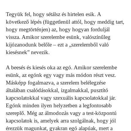
Tegyük fel, hogy sétálsz és hirtelen esik. A
következő lépés (függetlenül attól, hogy meddig tart,
hogy megtörténjen) az, hogy hogyan forduljál
vissza. Amikor szerelembe esünk, valószínűleg
kijózanodunk belőle – ezt a „szerelemből való
kiesésnek” nevezik.
A beesés és kiesés oka az egó. Amikor szerelembe
esünk, az egónk egy vagy más módon részt vesz.
Másképp fogalmazva, a szerelem belélegzése
általában csalódásokkal, izgalmakkal, pusztító
kapcsolatokkal vagy szexuális kapcsolatokkal jár.
Egónk minden ilyen helyzetben a legfontosabb
szereplő. Még az álmodozás vagy a test-központú
kapcsolatok is, amelyek arra szolgálnak, hogy jól
érezzük magunkat, gyakran egó alapúak, mert a